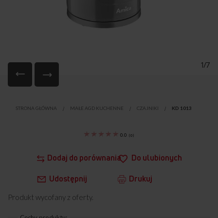
1/7
Przejdź
na
STRONA GŁÓWNA
MAŁE AGD KUCHENNE
CZAJNIKI
KD 1013
początek
galerii
0.0
(
0
)
Dodaj do porównania
Do ulubionych
Udostępnij
Drukuj
Produkt wycofany z oferty.
Cechy produktu: