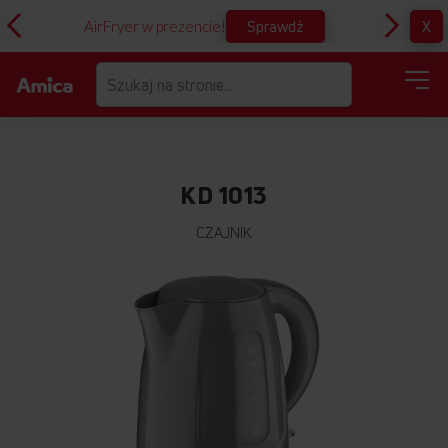
Sprawdź
X
AirFryer w prezencie!
D
KD 1013
CZAJNIK
Przejdź
na
koniec
galerii