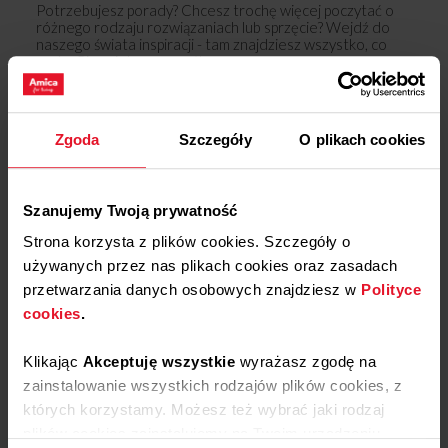
Potrzebujesz porady? Chcesz trochę więcej poczytać o
różnego rodzaju rozwiązaniach lub sprzęcie? Wejdź do
naszego świata inspiracji - tam znajdziesz wszystko, co
może Cię zainteresować!
Dowiedz się więcej
Zgoda
Szczegóły
O plikach cookies
Opinie
Szanujemy Twoją prywatność
Podziel się
Strona korzysta z plików cookies. Szczegóły o
swoją opinią o
używanych przez nas plikach cookies oraz zasadach
KD 1013
przetwarzania danych osobowych znajdziesz w
Polityce
Dodaj opinię
cookies
.
Klikając
Akceptuję wszystkie
wyrażasz zgodę na
Produkt nie posiada recenzji
zainstalowanie wszystkich rodzajów plików cookies, z
których korzystamy. Możesz też wybrać jaki rodzaj
plików cookies zainstalujemy na Twoim urządzeniu,