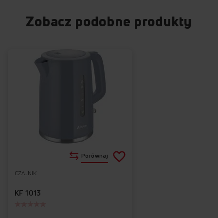
Zobacz podobne produkty
Dodaj
Porównaj
do
CZAJNIK
Do
listy
ulubionych
KF 1013
życzeń