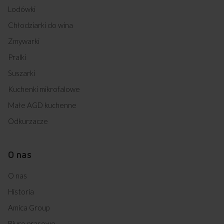
Lodówki
Chłodziarki do wina
Zmywarki
Pralki
Suszarki
Kuchenki mikrofalowe
Małe AGD kuchenne
Odkurzacze
O nas
O nas
Historia
Amica Group
Biuro prasowe