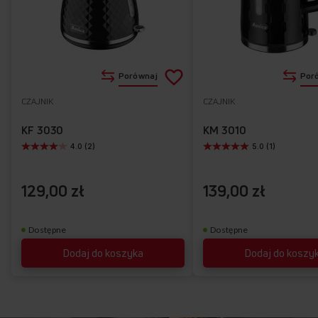
+
+
+
+
KD 2050G
EasyOpen
Schowek na przewód sieciowy
Obrotowa podstawa 360°
Baza antypoślizgowa
Dodaj
Porównaj
Por
do
CZAJNIK
CZAJNIK
Do
listy
ulubionych
KF 3030
KM 3010
4.0 (2)
5.0 (1)
życzeń
129,00 zł
139,00 zł
Dostępne
Dostępne
Dodaj do koszyka
Dodaj do koszy