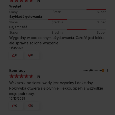
5
Wygląd
Słaby
Średni
Super
Szybkość gotowania
Wyjmowany filtr antywapienny
Słaba
Średnia
Super
Zabezpiecza wodę, którą pijesz, przed przenikaniem
Pojemność
do niej wytrącającego się podczas gotowania wapnia.
Słaba
Średnia
Super
Poprawia jej właściwości i długo utrzymuje czajnik
w najlepszym stanie.
Wygodny w codziennym użytkowaniu. Całość jest lekka,
ale sprawia solidne wrażenie.
EasyOpen
11/3/2025
Dzięki ukrytemu w rączce przyciskowi EasyOpen
0
0
nie musisz już ręcznie otwierać pokrywki czajnika.
Baza antypoślizgowa
Rozwiń wszystkie
Konstrukcja antypoślizgowej bazy wyraźnie zwiększa
Bonifacy
zweryfikowano
stabilność urządzenia i zapobiega jego ślizaniu się
5
po powierzchni - nawet mokrej.
Wskaźnik poziomu wody jest czytelny i dokładny.
Schowek na przewód sieciowy
Najczęściej zadawane
pytania
Pokrywka otwiera się płynnie i lekko. Spełnia wszystkie
Podstawa w czajnikach Amica została
moje potrzeby.
zaprojektowana tak, by móc schować w niej zbędny
10/15/2025
odcinek przewodu.
0
0
Quick&Clean
Średnica pokrywy czajników Amica jest odpowiednio