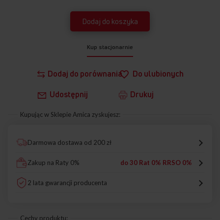
Dodaj do koszyka
Kup stacjonarnie
Dodaj do porównania
Do ulubionych
Udostępnij
Drukuj
Kupując w Sklepie Amica zyskujesz:
Darmowa dostawa od 200 zł
Zakup na Raty 0%
do 30 Rat 0% RRSO 0%
2 lata gwarancji producenta
Cechy produktu: