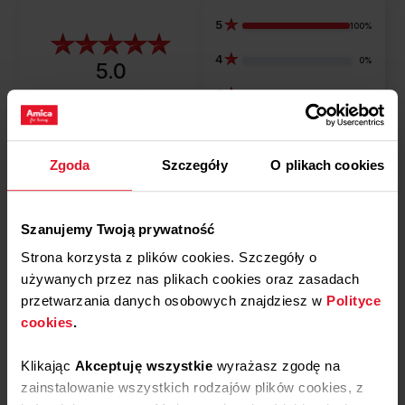
w podświetlenie LED uprzyjemnia codzienne przyrządzanie
5
ulubionych gorących napojów. Diody LED efektownie
100%
oświetlają gotującą się wodę i wnętrze czajnika, a zarazem
4
podkręcają nowoczesny styl Twojej kuchni.
0%
5.0
3
8
opinii klientów
0%
z całego okresu
zebranych i zweryfikowanych przez
2
0%
1
Zgoda
Szczegóły
O plikach cookies
0%
Podziel się
Szanujemy Twoją prywatność
swoją opinią o
Strona korzysta z plików cookies. Szczegóły o
KD 2050G
używanych przez nas plikach cookies oraz zasadach
Dodaj opinię
przetwarzania danych osobowych znajdziesz w
Polityce
cookies
.
Jak zbieramy opinie?
Klikając
Akceptuję wszystkie
wyrażasz zgodę na
zainstalowanie wszystkich rodzajów plików cookies, z
Opinie klientów