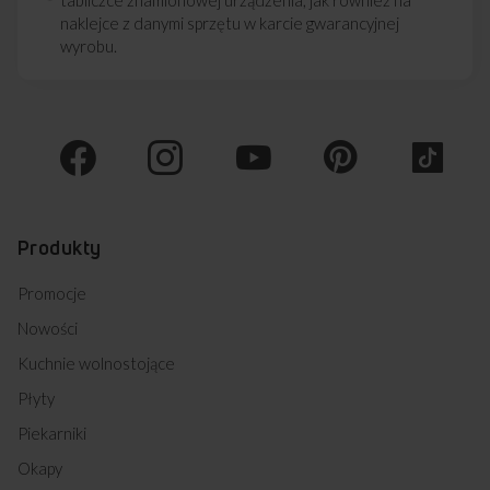
tabliczce znamionowej urządzenia, jak również na
naklejce z danymi sprzętu w karcie gwarancyjnej
wyrobu.
Produkty
Promocje
Nowości
Kuchnie wolnostojące
Płyty
Piekarniki
Okapy