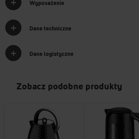
Wyposażenie
Szklany korpus
Podświetlane wnętrze
Dane techniczne
Dane logistyczne
Kontroler Strix /
Obrotowa podstawa
Otter
360°
Zobacz podobne produkty
Sprawdź, jak działa czajnik
Amica KD 2050G
Przytrzymaj palec na punkcie z plusem, aby odkryć jego
zawartość.
Poznaj najważniejsze funkcje czajnika