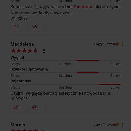
Słaba
Średnia
Super
Super czajnik, wygląda solidnie.
Polecam
, ułatwia życie.
Nagrzewa wodę błyskawicznie.
3/17/2026
OBROTOWA PODSTAWA 360°
0
0
Wygoda dla prawo i lewo-ręcznych
osób
Magdalena
zweryfikowano
5
Odstawienie czajnika do wyjściowej pozycji bywa czasem
Wygląd
kłopotliwe – zwłaszcza gdy robisz to lewą ręką. Dlatego
podstawa czajnika Amica jest obrotowa! Teraz sięganie
Słaby
Średni
Super
po urządzenie czy odkładanie go zawsze będzie komfortowe –
Szybkość gotowania
niezależnie czy jesteś prawo-, czy leworęczny. Korzystaj
Słaba
Średnia
Super
wygodnie!
Pojemność
Słaba
Średnia
Super
Czajnik wygląda bardzo estetycznie i nowocześnie.
3/10/2026
0
0
Przedstawione grafiki urządzenia są wizualizacją i mogą różnić
się od oryginału.
Marcin
zweryfikowano