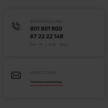
Darmowa dostawa
Wybór daty i godziny
z wniesieniem
dostawy
ZADZWOŃ DO NAS
801 801 800
67 22 22 148
Zakup na Raty 0%
Montaż i instalacja
urządzenia
Pon - Pt
8:00 - 18:00
Darmowy odbiór
2 lata gwarancji
zużytego sprzętu
producenta
NAPISZ DO NAS
Formularz kontaktowy