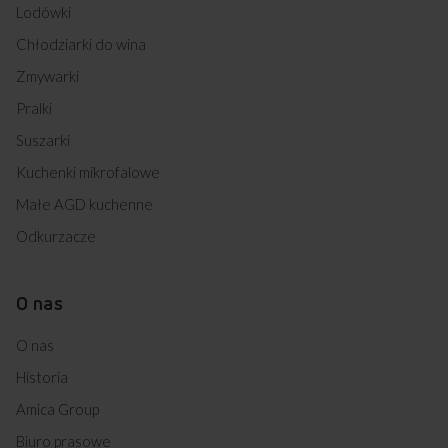
Lodówki
Chłodziarki do wina
Zmywarki
Pralki
Suszarki
Kuchenki mikrofalowe
Małe AGD kuchenne
Odkurzacze
O nas
O nas
Historia
Amica Group
Biuro prasowe