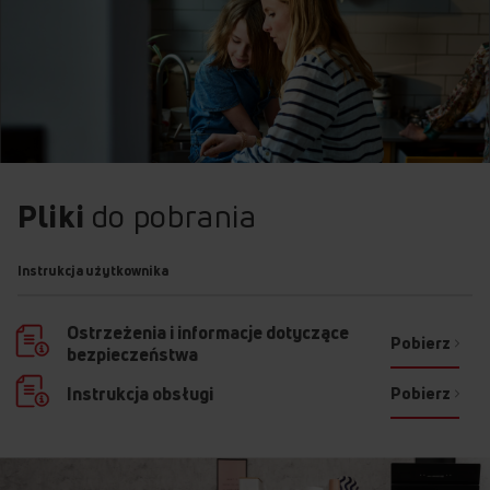
SZKLANY KORPUS
Wysoka odporność i trwałość
Połączenie efektownego designu i wysokiej odporności
na zmiany temperatur? To możliwe dzięki zastosowaniu szkła
borokrzemowego, z którego wykonany jest korpus czajnika
Pliki
do pobrania
elektrycznego. Zastosowanie tego rodzaju szkła oznacza
podwyższoną trwałość – jest ono wyjątkowe odporne
na nagłe różnice temperatur.
Instrukcja użytkownika
Ostrzeżenia i informacje dotyczące
Pobierz
bezpieczeństwa
Pobierz
Instrukcja obsługi