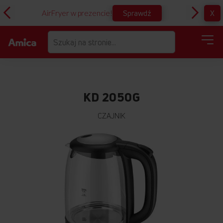
Sprawdź
X
AirFryer w prezencie!
D
KD 2050G
CZAJNIK
Przejdź
na
koniec
galerii