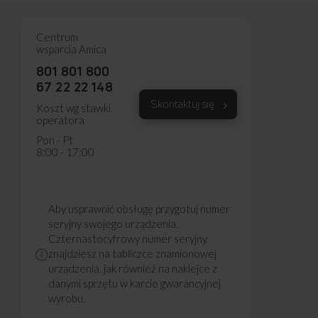
Centrum
wsparcia Amica
801 801 800
67 22 22 148
Skontaktuj się
Koszt wg stawki
operatora
Pon - Pt
8:00 - 17:00
Aby usprawnić obsługę przygotuj numer
seryjny swojego urządzenia.
Czternastocyfrowy numer seryjny
znajdziesz na tabliczce znamionowej
urządzenia, jak również na naklejce z
danymi sprzętu w karcie gwarancyjnej
wyrobu.