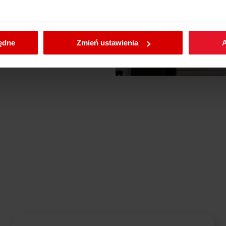
enić wybrane przez Ciebie ustawienia plików cookies wchodząc
będne
Zmień ustawienia
A