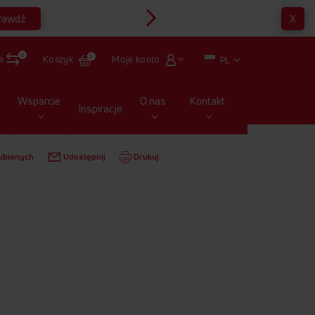
rawdź
X
Multirabaty
0
a
Moje konto
Koszyk
0
PL
Wsparcie
O nas
Kontakt
Inspiracje
NE
CZAJNIKI
KF 4012
ubionych
Udostępnij
Drukuj