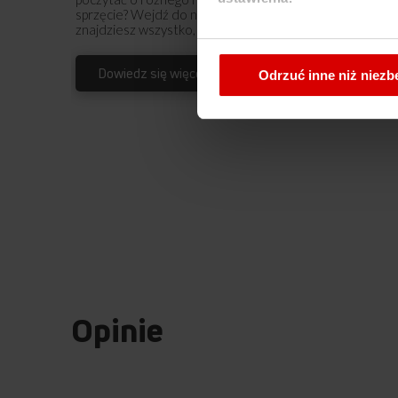
sprzęcie? Wejdź do naszego świata inspiracji - tam
znajdziesz wszystko, co może Cię zainteresować!
W każdej chwili możesz zmi
cookies
.
Dowiedz się więcej
Odrzuć inne niż niez
Opinie