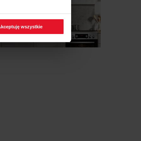
 w zakładkę
Polityka
kceptuję wszystkie