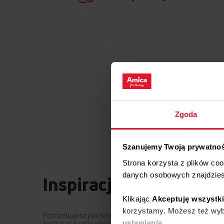
Zgoda
Szanujemy Twoją prywatno
Strona korzysta z plików co
danych osobowych znajdzie
Inspiracje
Klikając
Akceptuję wszystk
korzystamy. Możesz też wybr
Potrzebujesz porady? Chcesz trochę więcej
ustawienia.
poczytać o różnego rodzaju rozwiązaniach lub