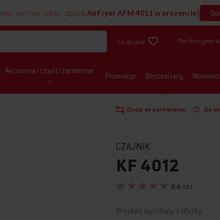
Sp
wkę, wystaw opinię i zgarnij
AirFryer AFM 4011 w prezencie!
Porównywark
Ulubione
Akcesoria i części zamienne
Promocje
Bestsellery
Nowości
STRONA GŁÓWNA
MAŁE AGD KUCHEN
Dodaj do porównania
Do ul
CZAJNIK
KF 4012
0.0
(
0
)
Produkt wycofany z oferty.