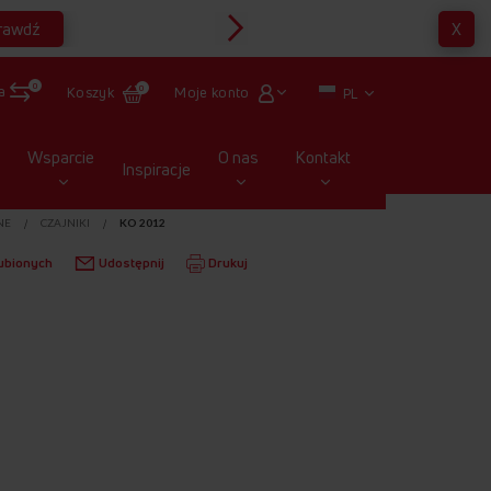
rawdź
X
Multirabaty
0
a
Moje konto
Koszyk
0
PL
Wsparcie
O nas
Kontakt
Inspiracje
NE
CZAJNIKI
KO 2012
ubionych
Udostępnij
Drukuj