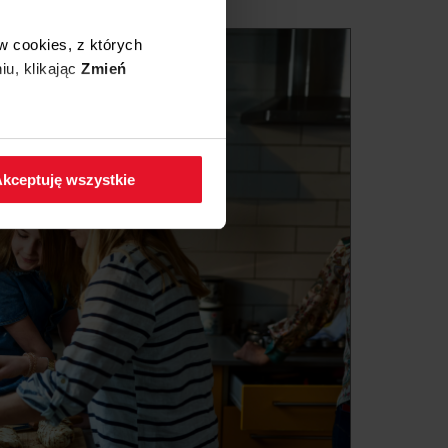
w cookies, z których
iu, klikając
Zmień
 w zakładkę
Polityka
kceptuję wszystkie