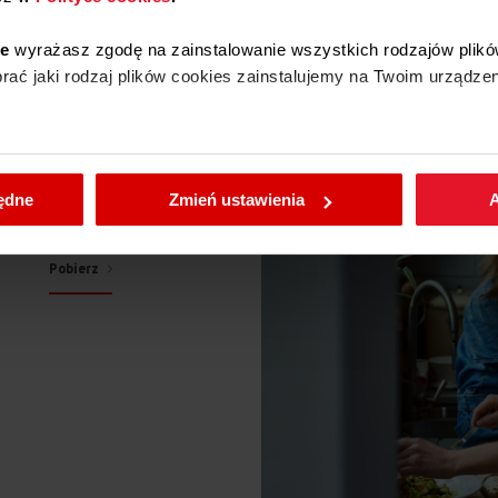
ie
wyrażasz zgodę na zainstalowanie wszystkich rodzajów plikó
ać jaki rodzaj plików cookies zainstalujemy na Twoim urządzen
enić wybrane przez Ciebie ustawienia plików cookies wchodząc
będne
Zmień ustawienia
A
ce
Pobierz
Pobierz