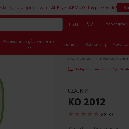
Sp
wkę, wystaw opinię i zgarnij
AirFryer AFM 4011 w prezencie!
Porównywark
Ulubione
Akcesoria i części zamienne
Promocje
Bestsellery
Nowości
STRONA GŁÓWNA
MAŁE AGD KUCHEN
Dodaj do porównania
Do ul
CZAJNIK
KO 2012
0.0
(
0
)
Produkt wycofany z oferty.