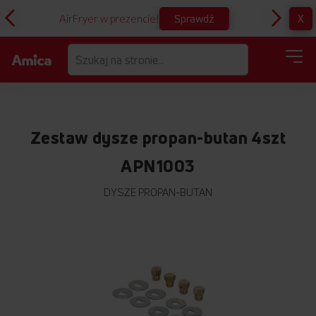
Sprawdź
X
AirFryer w prezencie!
D
Zestaw dysze propan-butan 4szt
APN1003
DYSZE PROPAN-BUTAN
Przejdź
na
koniec
galerii