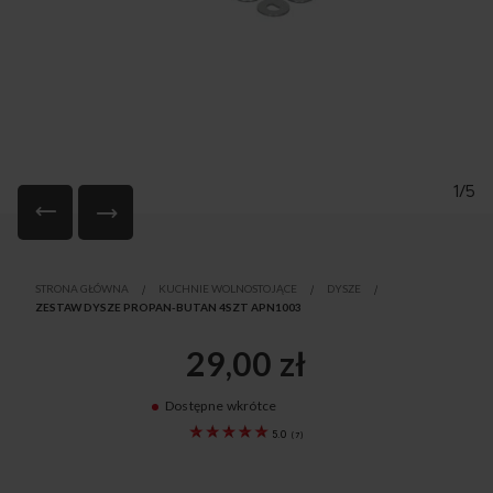
1/5
Przejdź
na
STRONA GŁÓWNA
KUCHNIE WOLNOSTOJĄCE
DYSZE
początek
ZESTAW DYSZE PROPAN-BUTAN 4SZT APN1003
galerii
29,00 zł
Dostępne wkrótce
9067707
5.0
(
7
)