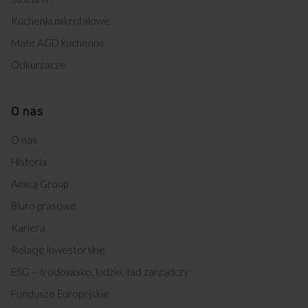
Kuchenki mikrofalowe
Małe AGD kuchenne
Odkurzacze
O nas
O nas
Historia
Amica Group
Biuro prasowe
Kariera
Relacje inwestorskie
ESG – środowisko, ludzie, ład zarządczy
Fundusze Europejskie