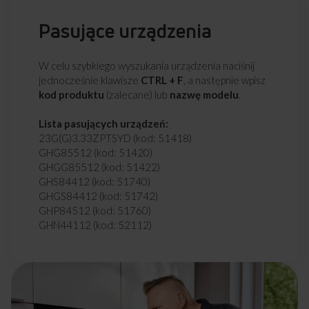
Pasujące urządzenia
W celu szybkiego wyszukania urządzenia naciśnij
jednocześnie klawisze
CTRL + F
, a następnie wpisz
kod produktu
(zalecane) lub
nazwę modelu
.
Lista pasujących urządzeń:
23G(G)3.33ZPTSYD (kod: 51418)
GHG85512 (kod: 51420)
GHGG85512 (kod: 51422)
GHS84412 (kod: 51740)
GHGS84412 (kod: 51742)
GHP84512 (kod: 51760)
GHN44112 (kod: 52112)
601GG4.42ZPMSYN(W) (kod: 52119)
601GG5.43ZPTGYDN(XXL) (kod: 52120)
602GCE3.43ZPTA(SRX) (kod: 52122)
608GE3.43ZPTSYKDN(XL) (kod: 52125)
601GE1.32ZPTAYN(W) (kod: 52129)