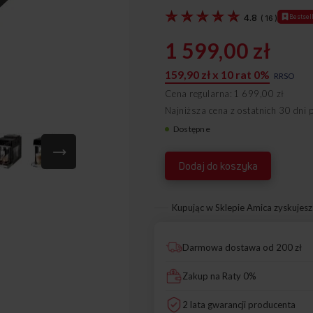
4.8
Bestsel
(
16
)
1 599,00 zł
159,90 zł x 10 rat 0%
RRSO
Cena regularna
1 699,00 zł
Najniższa cena z ostatnich 30 dni 
Dostępne
1195437
Dodaj do koszyka
Kupując w Sklepie Amica zyskujesz
Darmowa dostawa od 200 zł
Zakup na Raty 0%
2 lata gwarancji producenta