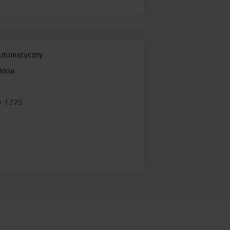
Automatyczny
elona
0-1725