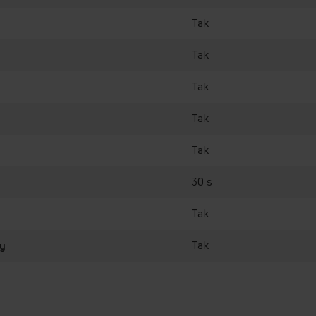
wybrać jeden z 5 poziomów
Tak
mniej lub bardziej intensy
Tak
Tak
Tak
Tak
30 s
Tak
awa
Tak
wy
ym tempie
da przepływa przez
arzalny smak. To właśnie