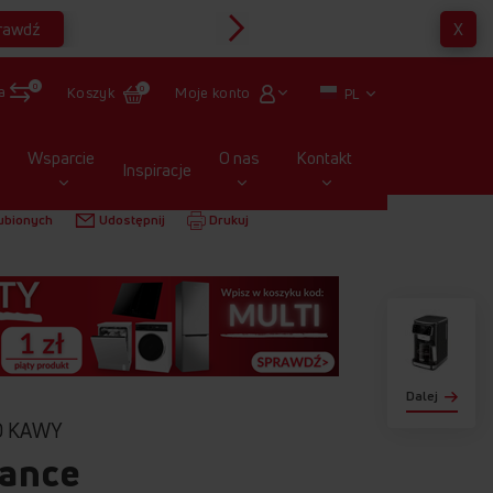
rawdź
X
Multirabaty
0
a
Moje konto
Koszyk
0
PL
Wsparcie
O nas
Kontakt
Inspiracje
NE
EKSPRESY DO KAWY
CM 7011 ELEGANCE
ubionych
Udostępnij
Drukuj
Dalej
O KAWY
gance