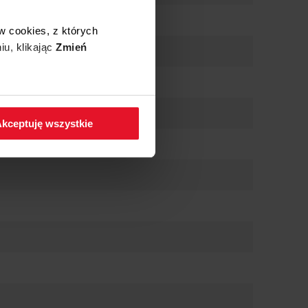
Autoczyszczenie
w cookies, z których
iu, klikając
Zmień
 w zakładkę
Polityka
kceptuję wszystkie
ilk
talowy młynek
talowy młynek
o mielenia ziarna
o mielenia ziarna