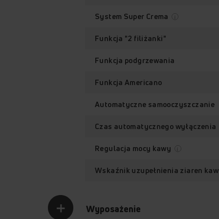
System Super Crema
Funkcja "2 filiżanki"
Funkcja podgrzewania
Funkcja Americano
Automatyczne samooczyszczanie
Czas automatycznego wyłączenia
Regulacja mocy kawy
WYSOKIE CIŚNIENIE
Doskonała k
Wskaźnik uzupełnienia ziaren ka
w ekspresow
Ciśnienie informuje z jaką siłą wo
Wyposażenie
zmieloną kawę nadając jej niepowt