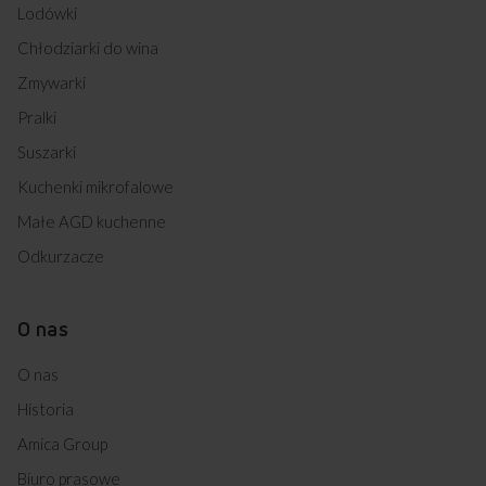
Lodówki
Chłodziarki do wina
Zmywarki
Pralki
Suszarki
Kuchenki mikrofalowe
Małe AGD kuchenne
Odkurzacze
O nas
O nas
Historia
Amica Group
Biuro prasowe