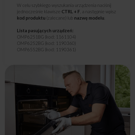
W celu szybkiego wyszukania urządzenia naciśnij
jednocześnie klawisze
CTRL + F
, a następnie wpisz
kod produktu
(zalecane) lub
nazwę modelu
.
Lista pasujących urządzeń:
OMP6251BG (kod: 1161104)
OMP6252BG (kod: 1190360)
OMP6552BG (kod: 1190361)