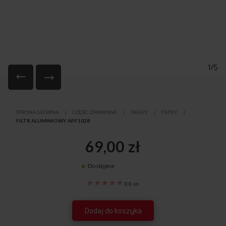
1/5
Przejdź
na
STRONA GŁÓWNA
CZĘŚCI ZAMIENNE
OKAPY
FILTRY
początek
FILTR ALUMINIOWY APF1028
galerii
69,00 zł
Dostępne
1046756
0.0
(
0
)
Dodaj do koszyka