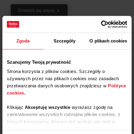
Dowiedz się więcej
Opinie
Zgoda
Szczegóły
O plikach cookies
Podziel się
swoją opinią o
Filtr aluminiowy APF1028
Szanujemy Twoją prywatność
Dodaj opinię
Strona korzysta z plików cookies. Szczegóły o
używanych przez nas plikach cookies oraz zasadach
Produkt nie posiada recenzji
przetwarzania danych osobowych znajdziesz w
Polityce
cookies
.
Klikając
Akceptuję wszystkie
wyrażasz zgodę na
Masz pytania?
Skontaktuj się z
zainstalowanie wszystkich rodzajów plików cookies, z
nami!
których korzystamy. Możesz też wybrać jaki rodzaj
plików cookies zainstalujemy na Twoim urządzeniu,