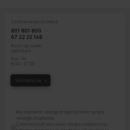
Centrum wsparcia Amica
801 801 800
67 22 22 148
Koszt wg stawki
operatora
Pon - Pt
8:00 - 17:00
Skontaktuj się
Aby usprawnić obsługę przygotuj numer seryjny
swojego urządzenia.
Czternastocyfrowy numer seryjny znajdziesz na
tabliczce znamionowej urządzenia, jak również na