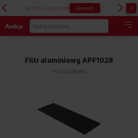
Sprawdź
X
AirFryer w prezencie!
D
Filtr aluminiowy APF1028
FILTR DO OKAPU
Przejdź
na
koniec
galerii