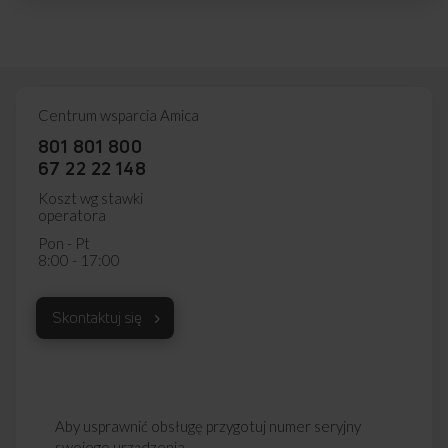
Centrum wsparcia Amica
801 801 800
67 22 22 148
Koszt wg stawki
operatora
Pon - Pt
8:00 - 17:00
Skontaktuj się
Aby usprawnić obsługę przygotuj numer seryjny
swojego urządzenia.