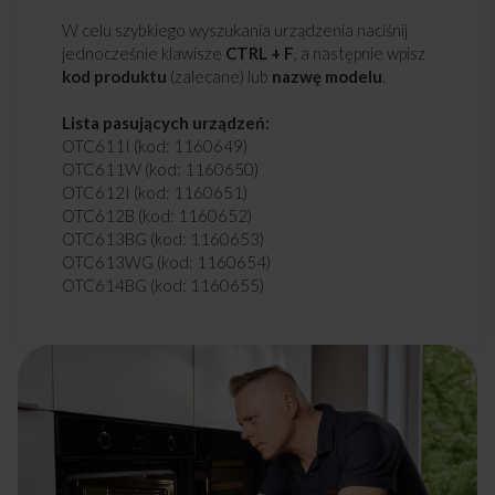
W celu szybkiego wyszukania urządzenia naciśnij
jednocześnie klawisze
CTRL + F
, a następnie wpisz
kod produktu
(zalecane) lub
nazwę modelu
.
Lista pasujących urządzeń:
OTC611I (kod: 1160649)
OTC611W (kod: 1160650)
OTC612I (kod: 1160651)
OTC612B (kod: 1160652)
OTC613BG (kod: 1160653)
OTC613WG (kod: 1160654)
OTC614BG (kod: 1160655)
OTC613BGL (kod: 1160719)
OTC6541WG (kod: 1160866)
OTC6223BG (kod: 1160956)
OTC6222I (kod: 1160957)
OTC6211I (kod: 1160959)
OTC6224B (kod: 1160961)
OTC6211W (kod: 1160966)
OTC6223WG (kod: 1160967)
OTC6243BG (kod: 1160970)