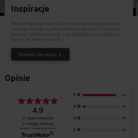
Inspiracje
Potrzebujesz porady? Chcesz trochę więcej poczytać o
różnego rodzaju rozwiązaniach lub sprzęcie? Wejdź do
naszego świata inspiracji - tam znajdziesz wszystko, co
może Cię zainteresować!
Dowiedz się więcej
Opinie
5
91%
4
9%
4.9
3
11
opinii klientów
0%
z całego okresu
zebranych i zweryfikowanych przez
2
0%