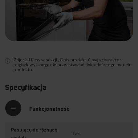
OTC6541BG (kod: 1161021)
Rozwiń
pełny
opis
Zdjęcia i filmy w sekcji „Opis produktu” mają charakter
poglądowy i mogą nie przedstawiać dokładnie tego modelu
produktu.
Specyfikacja
Funkcjonalność
Pasujący do różnych
Tak
modeli