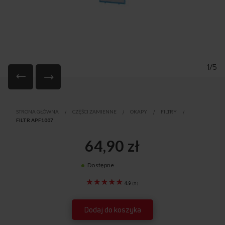
1/5
Przejdź
na
STRONA GŁÓWNA
CZĘŚCI ZAMIENNE
OKAPY
FILTRY
początek
FILTR APF1007
galerii
64,90 zł
Dostępne
1021779
4.9
(
11
)
Dodaj do koszyka