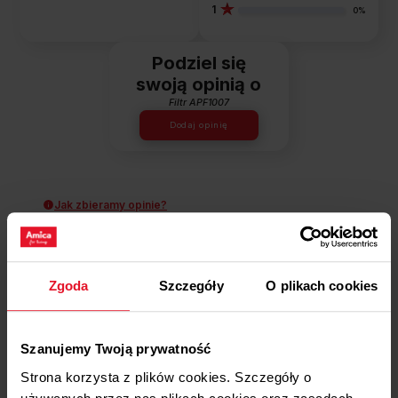
1
0%
Podziel się
swoją opinią o
Filtr APF1007
Dodaj opinię
Jak zbieramy opinie?
Opinie klientów
Zgoda
Szczegóły
O plikach cookies
Wyczyść
Szukaj
Szanujemy Twoją prywatność
Strona korzysta z plików cookies. Szczegóły o
Anna
zweryfikowano