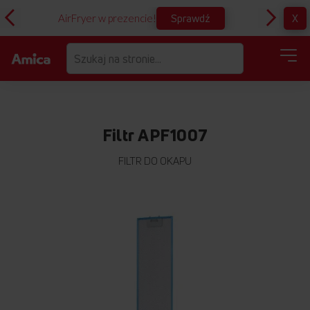
Sprawdź
X
AirFryer w prezencie!
D
Filtr APF1007
FILTR DO OKAPU
Przejdź
na
koniec
galerii