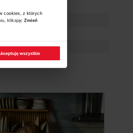
w cookies, z których
iu, klikając
Zmień
 w zakładkę
Polityka
kceptuję wszystkie