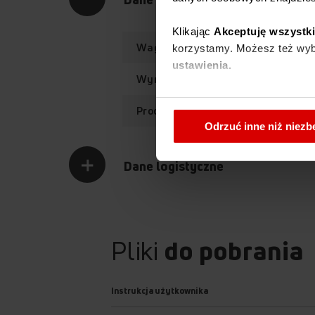
Klikając
Akceptuję wszystk
Waga netto
korzystamy. Możesz też wybr
ustawienia.
Wymiary (SxWxG)
W każdej chwili możesz zmi
Producent
cookies
.
Odrzuć inne niż niez
Dane logistyczne
Pliki
do pobrania
Instrukcja użytkownika