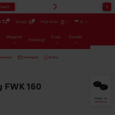
rawdź
X
Multirabaty
0
a
Moje konto
Koszyk
0
PL
Wsparcie
O nas
Kontakt
Inspiracje
OKAPY
FILTRY
FILTR WĘGLOWY FWK 160
ubionych
Udostępnij
Drukuj
wy FWK 160
Dalej