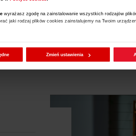
ie
wyrażasz zgodę na zainstalowanie wszystkich rodzajów plikó
0.236 kg
ać jaki rodzaj plików cookies zainstalujemy na Twoim urządzen
16 cm x 2.4 cm x 16 cm
enić wybrane przez Ciebie ustawienia plików cookies wchodząc
Amica
będne
Zmień ustawienia
A