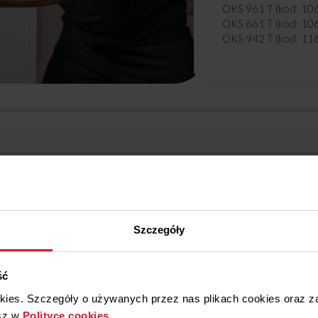
OKS 961 T (kod: 10
OKS 661 T (kod: 10
OKS 942 T (kod: 11
OKS 642 T (kod: 11
OMS515I (kod: 116
OTS635I (kod: 116
OTS935I (kod: 116
OKS952T (kod: 116
OKS652T (kod: 116
OTS645I (kod: 116
OWS451P (kod: 11
Rozwiń pełny opis
OWS451O (kod: 11
OKS651S (kod: 116
ądowy i mogą nie przedstawiać dokładnie tego modelu produktu.
OKS653S (kod: 116
OKS951S (kod: 116
Szczegóły
OKS953S (kod: 116
OTS6425I (kod: 11
OTS6521I (kod: 11
ść
OKS9541T (kod: 11
OTS9446I (kod: 11
okies. Szczegóły o używanych przez nas plikach cookies oraz 
sz w
Polityce cookies
.