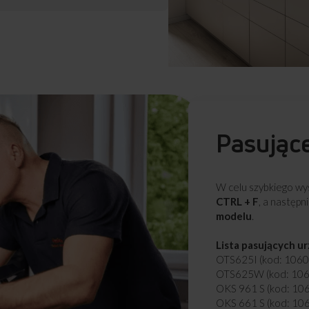
Pasując
W celu szybkiego wys
CTRL + F
, a następn
modelu
.
Lista pasujących u
OTS625I (kod: 106
OTS625W (kod: 10
OKS 961 S (kod: 10
OKS 661 S (kod: 10