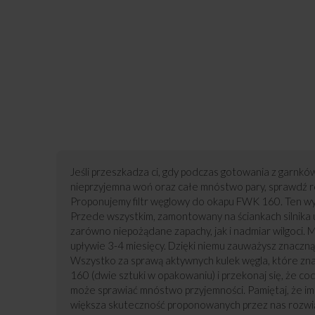
Jeśli przeszkadza ci, gdy podczas gotowania z garnków
nieprzyjemna woń oraz całe mnóstwo pary, sprawdź r
Proponujemy filtr węglowy do okapu FWK 160. Ten wy
Przede wszystkim, zamontowany na ściankach silnika 
zarówno niepożądane zapachy, jak i nadmiar wilgoci.
upływie 3-4 miesięcy. Dzięki niemu zauważysz znaczną
Wszystko za sprawą aktywnych kulek węgla, które znaj
160 (dwie sztuki w opakowaniu) i przekonaj się, że c
może sprawiać mnóstwo przyjemności. Pamiętaj, że im
większa skuteczność proponowanych przez nas rozwi