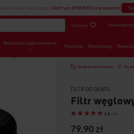
Sp
wkę, wystaw opinię i zgarnij
AirFryer AFM 4011 w prezencie!
Porównywark
Ulubione
Akcesoria i części zamienne
Promocje
Bestsellery
Nowości
Pokaż produkt w 3D
STRONA GŁÓWNA
CZĘŚCI ZAMIENNE
Dodaj do porównania
Do ul
FILTR DO OKAPU
Filtr węglo
4.8
(
5
)
79,90 zł