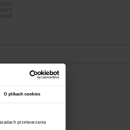
60426)
60427)
60503)
60504)
0505)
0506)
0507)
0513)
0514)
0520)
60601)
60602)
0687)
0689)
0690)
O plikach cookies
0691)
61010)
61012)
61108)
91342)
zasadach przetwarzania