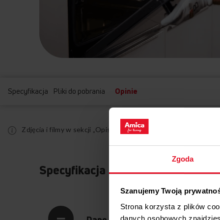
Specyfikacja
Pliki do pobrania
Opinie
Zdjęcia i filmy w sekcji „Opis produktu” mają charakter pogl
Zgoda
Specyfikacja
Szanujemy Twoją prywatno
Strona korzysta z plików co
Dane techniczne
danych osobowych znajdzie