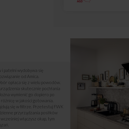
 i patelni wydobywa się
ozwiązanie od Amica.
bór opłaca się z wielu powodów.
urządzenia skutecznie pochłania
 Można wymienić go dopiero po
 różnicę w jakości gotowania.
dują się w filtrze. Przetestuj FWK
odzienne przyrządzania posiłków
 wcześniej włączysz okap, tym
ązań.