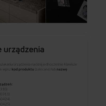
e urządzenia
zukania urządzenia naciśnij jednocześnie klawisze
ie wpisz
kod produktu
(zalecane) lub
nazwę
rządzeń:
0310)
60311)
60424)
60425)