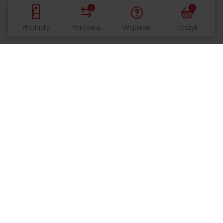
0
0
Wsparcie
Produkty
Porównaj
Wsparcie
Koszyk
Centrum Wsparcia
Usługi gwarancyjne
Usługi pogwarancyjne
Ubezpieczenie urządzenia
Regulamin zawarcia ubezpieczenia
Ogólne warunki ubezpieczenia
Znajdź sklep
Instrukcje i katalogi
Warunki gwarancji
FAQ
Etykiety energetyczne