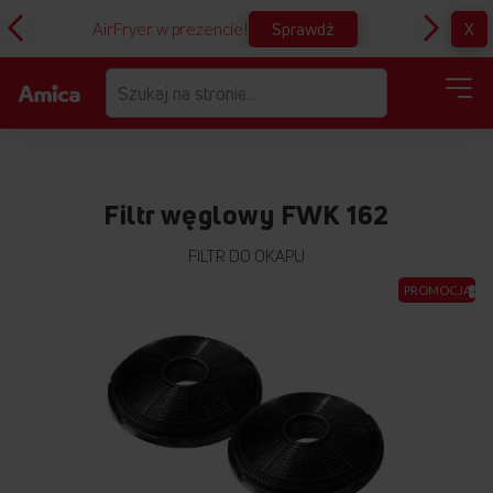
Sprawdź
X
AirFryer w prezencie!
D
Filtr węglowy FWK 162
FILTR DO OKAPU
Przejdź
PROMOCJA
na
koniec
galerii