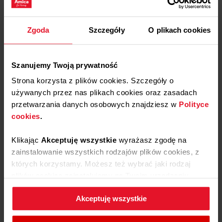
swoją opinią o
Filtr węglowy FWK 162
Zgoda
Szczegóły
O plikach cookies
Dodaj opinię
Szanujemy Twoją prywatność
Jak zbieramy opinie?
Strona korzysta z plików cookies. Szczegóły o
używanych przez nas plikach cookies oraz zasadach
Opinie klientów
przetwarzania danych osobowych znajdziesz w
Polityce
cookies
.
Wyczyść
Szukaj
Klikając
Akceptuję wszystkie
wyrażasz zgodę na
zainstalowanie wszystkich rodzajów plików cookies, z
których korzystamy. Możesz też wybrać jaki rodzaj
plików cookies zainstalujemy na Twoim urządzeniu,
Тetiana
zweryfikowano
klikając
Zmień ustawienia.
5
Akceptuję wszystkie
Super dopasowane
W każdej chwili możesz zmienić wybrane przez Ciebie
7/31/2026