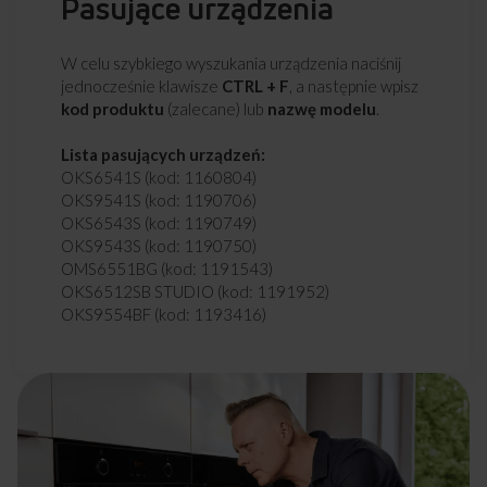
Pasujące urządzenia
W celu szybkiego wyszukania urządzenia naciśnij
jednocześnie klawisze
CTRL + F
, a następnie wpisz
kod produktu
(zalecane) lub
nazwę modelu
.
Lista pasujących urządzeń:
OKS6541S (kod: 1160804)
OKS9541S (kod: 1190706)
OKS6543S (kod: 1190749)
OKS9543S (kod: 1190750)
OMS6551BG (kod: 1191543)
OKS6512SB STUDIO (kod: 1191952)
OKS9554BF (kod: 1193416)
OKS6554BF (kod: 1193417)
OKS4341OZ (kod: 1193591)