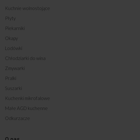
Kuchnie wolnostojące
Płyty
Piekarniki
Okapy
Lodówki
Chłodziarki do wina
Zmywarki
Pralki
Suszarki
Kuchenki mikrofalowe
Małe AGD kuchenne
Odkurzacze
O nas