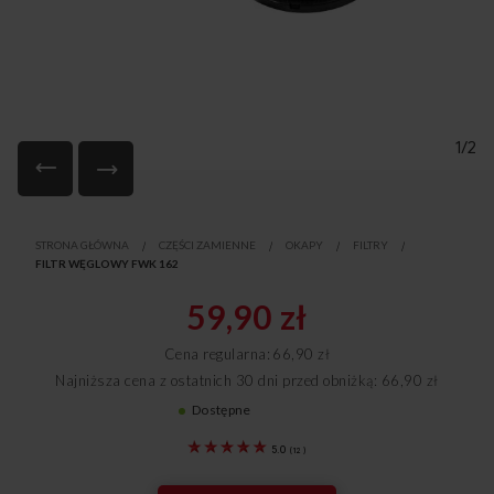
1/2
Przejdź
na
STRONA GŁÓWNA
CZĘŚCI ZAMIENNE
OKAPY
FILTRY
początek
FILTR WĘGLOWY FWK 162
galerii
59,90 zł
Cena regularna
66,90 zł
Najniższa cena z ostatnich 30 dni przed obniżką: 66,90 zł
Dostępne
1161106
5.0
(
12
)