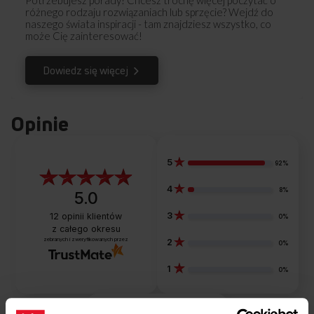
Potrzebujesz porady? Chcesz trochę więcej poczytać o
różnego rodzaju rozwiązaniach lub sprzęcie? Wejdź do
naszego świata inspiracji - tam znajdziesz wszystko, co
może Cię zainteresować!
Dowiedz się więcej
Opinie
5
92%
4
8%
5.0
3
12
opinii klientów
0%
z całego okresu
zebranych i zweryfikowanych przez
2
0%
1
0%
Podziel się