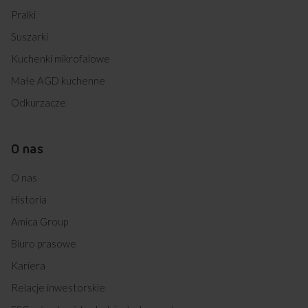
Pralki
Suszarki
Kuchenki mikrofalowe
Małe AGD kuchenne
Odkurzacze
O nas
O nas
Historia
Amica Group
Biuro prasowe
Kariera
Relacje inwestorskie