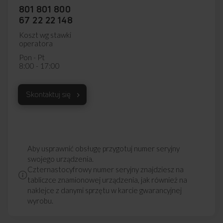
801 801 800
67 22 22 148
Koszt wg stawki
operatora
Pon - Pt
8:00 - 17:00
Skontaktuj się
Aby usprawnić obsługę przygotuj numer seryjny
swojego urządzenia.
Czternastocyfrowy numer seryjny znajdziesz na
tabliczce znamionowej urządzenia, jak również na
naklejce z danymi sprzętu w karcie gwarancyjnej
wyrobu.