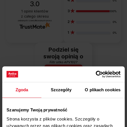
4
0%
3.0
3
1
opinii klientów
100%
z całego okresu
zebranych i zweryfikowanych przez
2
0%
1
0%
Podziel się
swoją opinią o
Filtr sitko APV1027
Dodaj opinię
Zgoda
Szczegóły
O plikach cookies
Jak zbieramy opinie?
Opinie klientów
Szanujemy Twoją prywatność
Strona korzysta z plików cookies. Szczegóły o
Wyczyść
Szukaj
używanych przez nas plikach cookies oraz zasadach