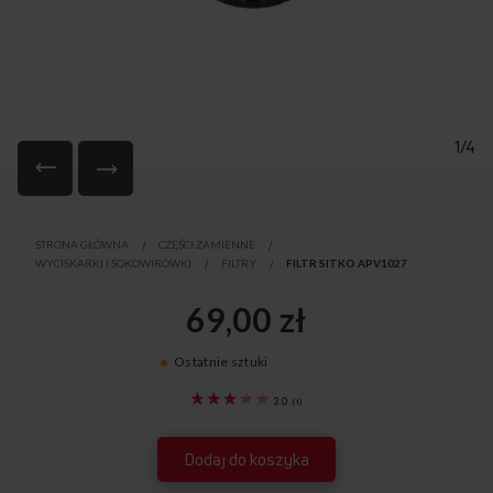
1/4
Przejdź
na
STRONA GŁÓWNA
CZĘŚCI ZAMIENNE
początek
WYCISKARKI I SOKOWIRÓWKI
FILTRY
FILTR SITKO APV1027
galerii
69,00 zł
Ostatnie sztuki
1078745
3.0
(
1
)
Dodaj do koszyka