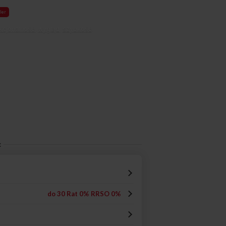
ler
kcjonalność
,
wygląd
,
szybkość
.
:
do 30 Rat 0% RRSO 0%