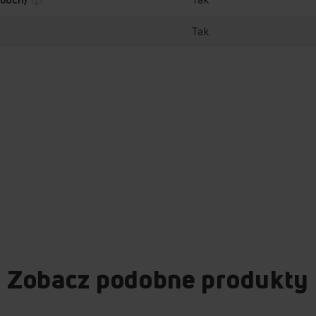
Tak
+
Re
te
+
Zabezpieczenie
przed
przegrzaniem
Zobacz podobne produkty
+