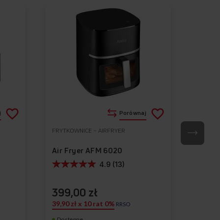
Dodaj
Dodaj
j
Porównaj
do
do
FRYTKOWNICE – AIRFRYER
FRYTKO
Do
Do
listy
listy
ulubionych
ulubionych
Air Fryer AFM 6020
Air F
życzeń
życzeń
4.9 (13)
kownicy
399,00 zł
249,
39,90 zł x 10 rat 0%
RRSO
Dostępne
Dostę