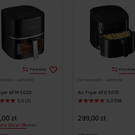
+
Z
Dodaj
Porównaj
Porówna
do
OWNICE – AIRFRYER
FRYTKOWNICE – AIRFRYER
Do
listy
ulubionych
Fryer AFM 5020
Air Fryer AFD 5010
życzeń
5.0 (7)
5.0 (19)
 najważniejsze funkcje fryt
,00 zł
299,00 zł
AFM 7020
 zł x 10 rat 0%
RRSO
ępne
Dostępne