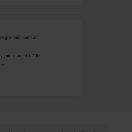
programami: Sensor
ry (min-max): 40-200
sor