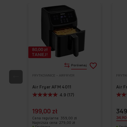
Nienagrzewająca się
rączka
80,00 zł
TANIEJ!
OTWÓRZ
WŁĄC
Dodaj
Porównaj
do
FRYTKOWNICE – AIRFRYER
FRYTK
Do
listy
ulubionych
Air Fryer AFM 4011
Air 
życzeń
4.9 (17)
Poznaj
199,00 zł
349
34,90
Cena regularna
359,00 zł
Najniższa cena: 279,00 zł
Dostępne
Dost