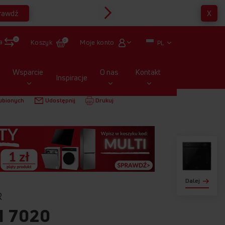
rawdź
X
Multirabaty
0
a
Moje konto
Koszyk
0
PL
Wsparcie
O nas
Kontakt
Inspiracje
NE
FRYTKOWNICE – AIRFRYER
AIR FRYER AFM 7020
ubionych
Udostępnij
Drukuj
Dalej
R
M 7020