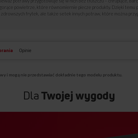
eważ potrawy przygotowuje się w nich bez tłuszczu – chrupiące, ba
 gorące powietrze, które równomiernie piecze produkty. Dzięki temu p
 zdrowszych frytek, ale także setek innych potraw, które można przy
brania
Opinie
ądowy i mogą nie przedstawiać dokładnie tego modelu produktu.
Dla
Twojej wygody