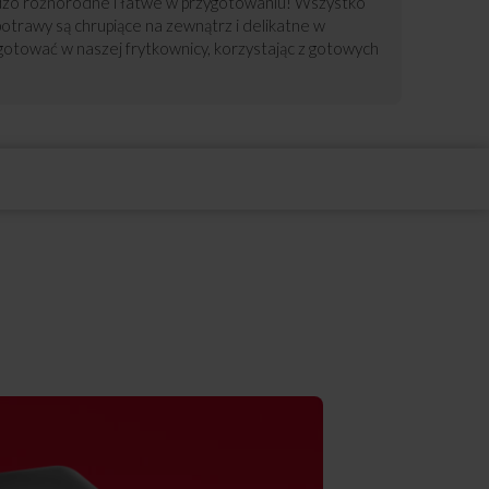
rdzo różnorodne i łatwe w przygotowaniu! Wszystko
otrawy są chrupiące na zewnątrz i delikatne w
gotować w naszej frytkownicy, korzystając z gotowych