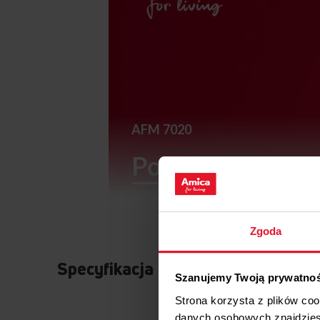
AFM 7020
Podgląd
Pieczen
stopień przypiec
wyciągania szuf
Zgoda
Specyfikacja
Szanujemy Twoją prywatno
Strona korzysta z plików co
danych osobowych znajdzie