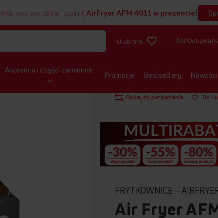
Sp
wkę, wystaw opinię i zgarnij
AirFryer AFM 4011 w prezencie!
Porównywark
Ulubione
Akcesoria i części zamienne
Promocje
Bestsellery
Nowości
STRONA GŁÓWNA
MAŁE AGD KUCHEN
Dodaj do porównania
Do ul
FRYTKOWNICE – AIRFRYE
Air Fryer AF