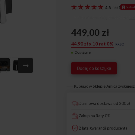
4.8
Bestsel
(
26
)
Klienci doceniają produkt za:
fun
449,00 zł
44,90 zł x 10 rat 0%
RRSO
Dostępne
1195400
Dodaj do koszyka
Kupując w Sklepie Amica zyskujesz
Darmowa dostawa od 200 zł
Zakup na Raty 0%
2 lata gwarancji producenta