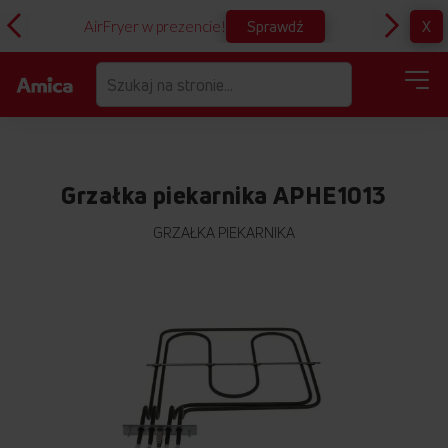
Sprawdź
X
AirFryer w prezencie!
D
Grzałka piekarnika APHE1013
GRZAŁKA PIEKARNIKA
Przejdź
na
koniec
galerii