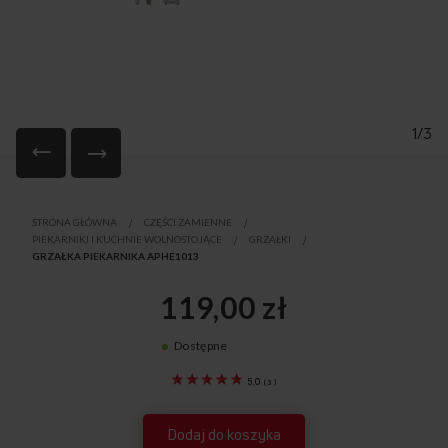
1/3
Przejdź
na
STRONA GŁÓWNA
CZĘŚCI ZAMIENNE
początek
PIEKARNIKI I KUCHNIE WOLNOSTOJĄCE
GRZAŁKI
galerii
GRZAŁKA PIEKARNIKA APHE1013
119,00 zł
Dostępne
8068599
5.0
(
3
)
Dodaj do koszyka