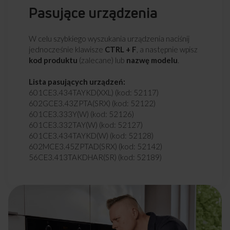
Pasujące urządzenia
W celu szybkiego wyszukania urządzenia naciśnij
jednocześnie klawisze
CTRL + F
, a następnie wpisz
kod produktu
(zalecane) lub
nazwę modelu
.
Lista pasujących urządzeń:
601CE3.434TAYKD(XXL) (kod: 52117)
602GCE3.43ZPTA(SRX) (kod: 52122)
601CE3.333Y(W) (kod: 52126)
601CE3.332TAY(W) (kod: 52127)
601CE3.434TAYKD(W) (kod: 52128)
602MCE3.45ZPTAD(SRX) (kod: 52142)
56CE3.413TAKDHAR(SR) (kod: 52189)
GHC74412 (kod: 52266)
EBR7331 (kod: 52378)
EBR7331W (kod: 52387)
EBE6421L (kod: 52717)
51CE1.316M(W) (kod: 52846)
51CE2.315(W) (kod: 52847)