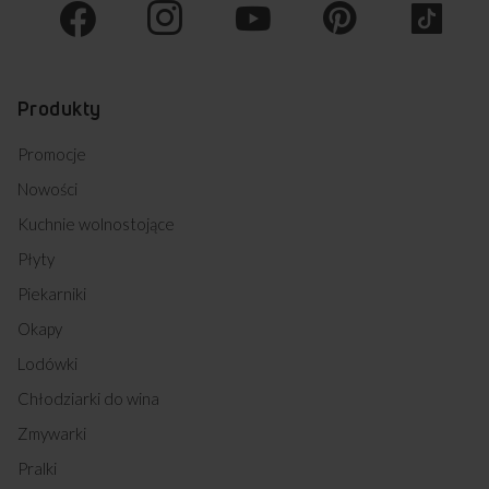
57GE2.33ZPP(XX) (kod: 54751)
57GE2.33HZPTA(W) (kod: 54752)
57GE2.33HZPTA(XX) (kod: 54753)
57GE3.33HZPTADAQ(W) (kod: 54754)
57GE3.43HZPTA(XX) (kod: 54755)
Produkty
EEBM 6421 AA (kod: 54758)
MEBM 6421 AA (kod: 54759)
Promocje
DEBM 6421 AA (kod: 54760)
EBI 810 64 AA (kod: 54762)
Nowości
EBI 810 64 B AA (kod: 54763)
Kuchnie wolnostojące
EBI 810 64 W AA (kod: 54764)
514CE3.413TSKDHAQ(XL) (kod: 54838)
Płyty
514CE3.413TSKDHAQ(W) (kod: 54839)
Piekarniki
514GCE3.33ZPTSAQ(XXL) (kod: 54840)
514GCE3.43ZPTSKDAQ(XXL) (kod: 54841)
Okapy
MEBI 7542 AA (kod: 54842)
Lodówki
57GE2.33ZPPF(W) (kod: 54848)
57GE2.33ZPPF(XX) (kod: 54849)
Chłodziarki do wina
57GE3.33HZPTADAQ (XX) (kod: 54850)
Zmywarki
57GE3.43HZPTADNAQ(XX) (kod: 54870)
57GE3.43HZPTADNAQ(W) (kod: 54871)
Pralki
617GE3.33HZPTANQ(W) (kod: 54872)