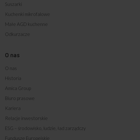
Suszarki
617GE2.33HZPTANQ(XX) (kod: 54873)
58IE2.320HTAB(W) (kod: 54876)
Kuchenki mikrofalowe
58IE2.320HTAB(XV) (kod: 54877)
Małe AGD kuchenne
57GE3.33HZPTADPAQ(XX) (kod: 54898)
57GE3.33HZPTADPAQ(W) (kod: 54899)
Odkurzacze
EBX6521AA (kod: 54937)
EBX7531AA (kod: 54938)
EBX8551AA (kod: 54939)
O nas
EBI 8564 AA PROBABY (kod: 54962)
EBI 8564 B AA PROBABY (kod: 54963)
O nas
57GE2.33HZPTAA(XX) (kod: 54964)
510GE3.43ZPTADNAQ(XX) (kod: 54981)
Historia
510GE3.43ZPTADNAQ(W) (kod: 54982)
Amica Group
57GE3.33HZPTAF(W) (kod: 54983)
EBM 6411 AA (kod: 54984)
Biuro prasowe
NEBI 7542 B AA (kod: 55002)
Kariera
TEBX 7541 AA (kod: 55003)
EBC6541AA (kod: 55006)
Relacje inwestorskie
EBC7551AA (kod: 55007)
ESG – środowisko, ludzie, ład zarządczy
EBI 8564 W AA PROBABY (kod: 55019)
EBG 6541 AA (kod: 55020)
Fundusze Europejskie