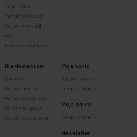
56GCE3.33ZPTAA(VRX) (kod: 55375)
Znajdź sklep
EB422B IN (kod: 55448)
Instrukcje i katalogi
515GE2.33ZPMSDPA(BM) (kod: 55453)
515GE2.33ZPMSDPA(CI) (kod: 55454)
Warunki gwarancji
621GE2.33ZPMSDPA(BM) (kod: 55455)
FAQ
621GE2.33ZPMSDPA(CI) (kod: 55456)
618GE3.39HZPTADPNAQ(XX) (kod: 55457)
Etykiety energetyczne
510GE2.33ZPTANA(XSX) (kod: 55472)
EB7541W FUSION (kod: 55487)
EB7551W FUSION (kod: 55488)
Dla dostawców
Moje konto
58GED2.33HZPPFQ(W) (kod: 55545)
57GEH2.33ZPPF(W) (kod: 55546)
Dostawcy
Regulamin konta
510GEM2.33ZPPF(W) (kod: 55547)
Warunki dostaw
Przejdź do konta
57GEH3.33HZPMS(W) (kod: 55548)
58GED2.33HZPTAQ(W) (kod: 55549)
Warunki współpracy
57GEH2.33HZPTA(W) (kod: 55550)
Moja Amica
Polityka zakupowa
510GEM2.33ZPTA(W) (kod: 55551)
510GED3.33ZPTAFQ(W) (kod: 55552)
Przejdź do konta
Kodeks postępowania
57GEH3.33HZPTAF(W) (kod: 55553)
58GED3.33HZPTADAQ(W) (kod: 55554)
Newsletter
510GEH3.33ZPTADA(W) (kod: 55555)