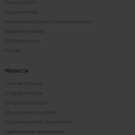
IN 833 M (kod: 55175)
Formy płatności
IN 833 B (kod: 55176)
Regulamin sklepu
IN 833 W (kod: 55177)
IN 733 B (kod: 55178)
Regulamin korzystania z Kodów rabatowych
57GE2.33HZPTADN(W) (kod: 55179)
Regulaminy promocji
57GE2.33HZPTADN(XX) (kod: 55180)
EBI 7542 AA SOFT (kod: 55278)
FAQ Sklepu Amica
618GE3.33HZPTADPNQ(W) (kod: 55279)
Kontakt
618GE3.33HZPTADPNQ(XX) (kod: 55280)
IN 525 VB (kod: 55299)
617GE3.33HZPTADPAQ(XX) (kod: 55335)
Wsparcie
M EBC 7551 AA SOFT (kod: 55339)
620GE3.33ZPTADPNQ(W) (kod: 55365)
Centrum Wsparcia
620GE3.33ZPTADPNQ(XX) (kod: 55366)
620GE3.43ZPTAKDPNAQ(XX) (kod: 55367)
Usługi gwarancyjne
620GE3.33EZPTAFQ(XX) (kod: 55368)
Usługi pogwarancyjne
520GE3.43ZPTAFP(XX) (kod: 55369)
520GE3.33ZPTAF(W) (kod: 55370)
Ubezpieczenie urządzenia
520GE3.43ZPTADNAQ(XX) (kod: 55371)
520GE3.43ZPTADNAQ(W) (kod: 55372)
Regulamin zawarcia ubezpieczenia
520GE3.33ZPTADPAQ(XX) (kod: 55373)
Ogólne warunki ubezpieczenia
520GE3.33ZPTADPAQ(W) (kod: 55374)