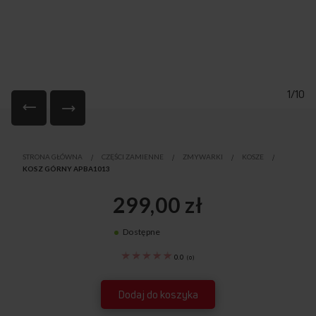
1/10
Przejdź
na
STRONA GŁÓWNA
CZĘŚCI ZAMIENNE
ZMYWARKI
KOSZE
początek
KOSZ GÓRNY APBA1013
galerii
299,00 zł
Dostępne
1030731
0.0
(
0
)
Dodaj do koszyka