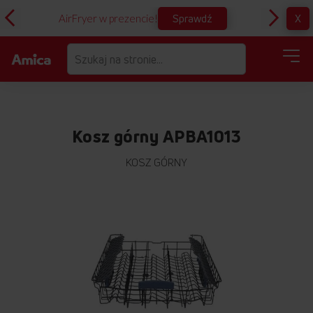
Sprawdź
X
AirFryer w prezencie!
D
Kosz górny APBA1013
KOSZ GÓRNY
Przejdź
na
koniec
galerii