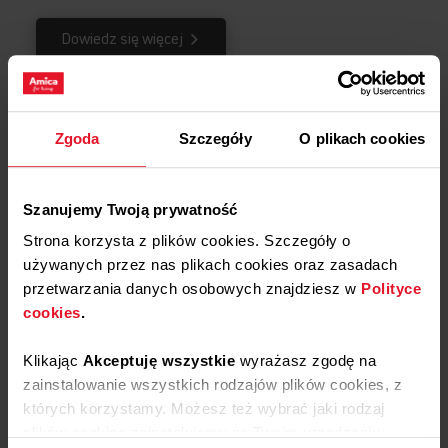
Dowiedz się więcej
Opinie
Zgoda
Szczegóły
O plikach cookies
Podziel się
swoją opinią o
Kosz górny APBA1013
Szanujemy Twoją prywatność
Dodaj opinię
Strona korzysta z plików cookies. Szczegóły o
używanych przez nas plikach cookies oraz zasadach
przetwarzania danych osobowych znajdziesz w
Polityce
Produkt nie posiada recenzji
cookies
.
Klikając
Akceptuję wszystkie
wyrażasz zgodę na
Masz pytania?
Skontaktuj się z
zainstalowanie wszystkich rodzajów plików cookies, z
nami!
których korzystamy. Możesz też wybrać jaki rodzaj
plików cookies zainstalujemy na Twoim urządzeniu,