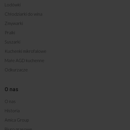
Lodówki
Chłodziarki do wina
Zmywarki
Pralki
Suszarki
Kuchenki mikrofalowe
Małe AGD kuchenne
Odkurzacze
O nas
O nas
Historia
Amica Group
Biuro prasowe