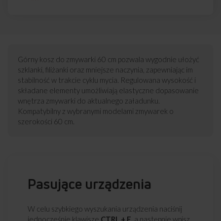
Górny kosz do zmywarki 60 cm pozwala wygodnie ułożyć
szklanki, filiżanki oraz mniejsze naczynia, zapewniając im
stabilność w trakcie cyklu mycia. Regulowana wysokość i
składane elementy umożliwiają elastyczne dopasowanie
wnętrza zmywarki do aktualnego załadunku.
Kompatybilny z wybranymi modelami zmywarek o
szerokości 60 cm.
Pasujące urządzenia
W celu szybkiego wyszukania urządzenia naciśnij
jednocześnie klawisze
CTRL + F
, a następnie wpisz