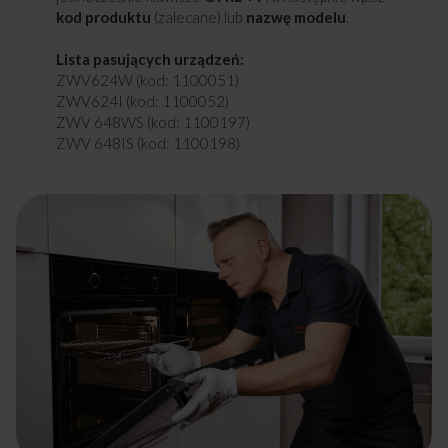
kod produktu
(zalecane) lub
nazwę modelu
.
Lista pasujących urządzeń:
ZWV624W (kod: 1100051)
ZWV624I (kod: 1100052)
ZWV 648WS (kod: 1100197)
ZWV 648IS (kod: 1100198)