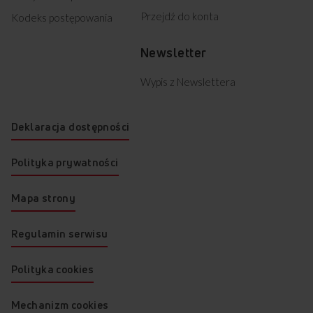
się od oryginału. Rysunek przedstawia wymiary netto.
Przejdź do konta
Kodeks postępowania
Newsletter
Najczęściej zadawane
pytania
Wypis z Newslettera
Deklaracja dostępności
Polityka prywatności
Mapa strony
Regulamin serwisu
Polityka cookies
Mechanizm cookies