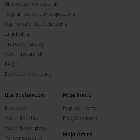
Ubezpieczenie urządzenia
Regulamin zawarcia ubezpieczenia
Ogólne warunki ubezpieczenia
A
Znajdź sklep
45,2 cm
Instrukcje i katalogi
SZEROKOŚĆ
Warunki gwarancji
B
FAQ
33,5 cm
Etykiety energetyczne
GŁĘBOKOŚĆ
C
Dla dostawców
Moje konto
26,2 cm
WYSOKOŚĆ
Dostawcy
Regulamin konta
Warunki dostaw
Przejdź do konta
Warunki współpracy
Moja Amica
Przedstawiony rysunek ma charakter poglądowy, może różnić
Polityka zakupowa