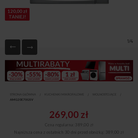
120,00 zł
TANIEJ!
1/4
Przejdź
na
początek
galerii
STRONA GŁÓWNA
KUCHENKI MIKROFALOWE
WOLNOSTOJĄCE
AMG20E70GSV
269,00 zł
Cena regularna
389,00 zł
Najniższa cena z ostatnich 30 dni przed obniżką: 389,00 zł