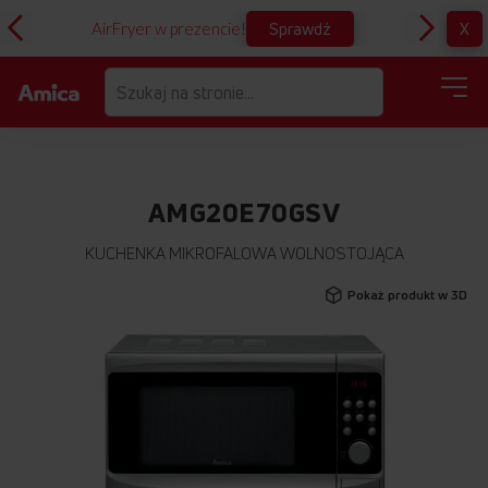
Sprawdź
X
AirFryer w prezencie!
D
AMG20E70GSV
KUCHENKA MIKROFALOWA WOLNOSTOJĄCA
Przejdź
Pokaż produkt w 3D
na
koniec
galerii