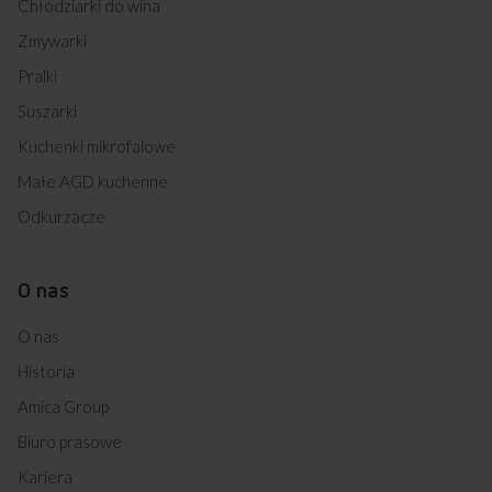
Chłodziarki do wina
Zmywarki
Pralki
Suszarki
Kuchenki mikrofalowe
Małe AGD kuchenne
Odkurzacze
O nas
O nas
Historia
Amica Group
Biuro prasowe
Kariera
QUICKSTART