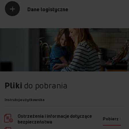
Dane logistyczne
+
+
+
+
QuickStart
Szklany front
Pliki
do pobrania
ChildLock
Combigrill
Instrukcja użytkownika
OTWÓRZ
Ostrzeżenia i informacje dotyczące
Pobierz
bezpieczeństwa