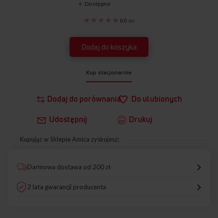
Dostępne
1103019
0.0
(
0
)
Dodaj do koszyka
Kup stacjonarnie
Dodaj do porównania
Do ulubionych
Udostępnij
Drukuj
Kupując w Sklepie Amica zyskujesz:
Darmowa dostawa od 200 zł
2 lata gwarancji producenta