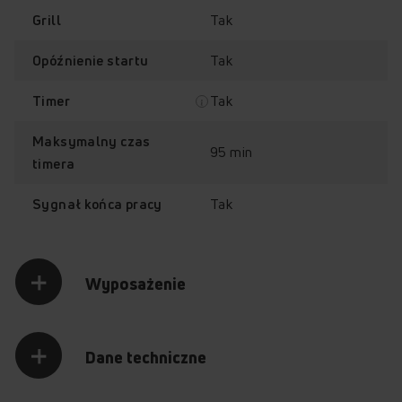
Sterowanie
Programy gotowe
Tak
Grill
elektroniczne
Tak
Opóźnienie startu
Tak
Timer
Maksymalny czas
95 min
timera
Combigrill
QuickStart
Tak
Sygnał końca pracy
Wyposażenie
Sprawdź, jak działa kuchenka mikrofalowa
Amica AMG20E70GSV
Przytrzymaj palec na punkcie z plusem, aby odkryć jego
zawartość.
Dane techniczne