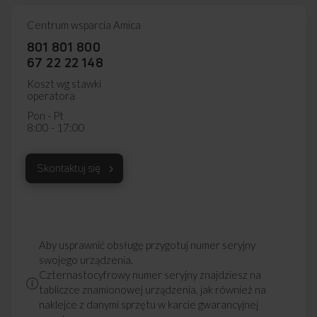
Czy wybór odpowiedniej mocy i czasu grzania musi być
Centrum wsparcia Amica
problemem? Nie, po prostu włóż potrawę, ustaw jej wagę,
wybierz rodzaj, a kuchenka mikrofalowa sama dobierze
801 801 800
odpowiedni program. Prosto i wygodnie.
67 22 22 148
Koszt wg stawki
operatora
Pon - Pt
8:00 - 17:00
Skontaktuj się
Aby usprawnić obsługę przygotuj numer seryjny
swojego urządzenia.
Czternastocyfrowy numer seryjny znajdziesz na
tabliczce znamionowej urządzenia, jak również na
naklejce z danymi sprzętu w karcie gwarancyjnej