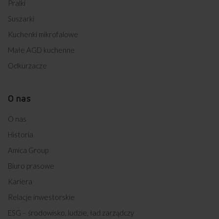
Pralki
Suszarki
Kuchenki mikrofalowe
Małe AGD kuchenne
Odkurzacze
O nas
O nas
Historia
Amica Group
Biuro prasowe
Kariera
Relacje inwestorskie
ESG – środowisko, ludzie, ład zarządczy