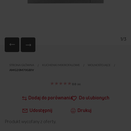
1/3
Przejdź
na
STRONA GŁÓWNA
KUCHENKI MIKROFALOWE
WOLNOSTOJĄCE
początek
AMG20M70GBIV
galerii
0.0
(
0
)
Dodaj do porównania
Do ulubionych
Udostępnij
Drukuj
Produkt wycofany z oferty.