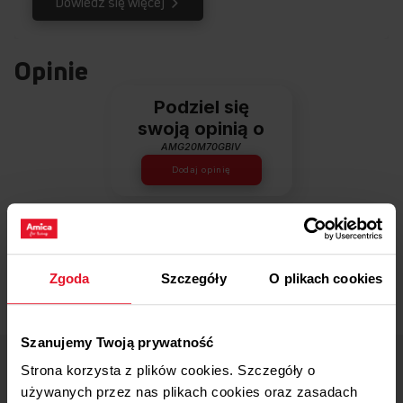
Dowiedz się więcej
Opinie
Podziel się
swoją opinią o
AMG20M70GBIV
Dodaj opinię
Produkt nie posiada recenzji
Zgoda
Szczegóły
O plikach cookies
Szanujemy Twoją prywatność
Strona korzysta z plików cookies. Szczegóły o
Centrum wsparcia Amica
używanych przez nas plikach cookies oraz zasadach