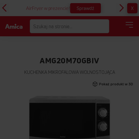
Sprawdź
X
AirFryer w prezencie!
D
AMG20M70GBIV
KUCHENKA MIKROFALOWA WOLNOSTOJĄCA
Przejdź
Pokaż produkt w 3D
na
koniec
galerii