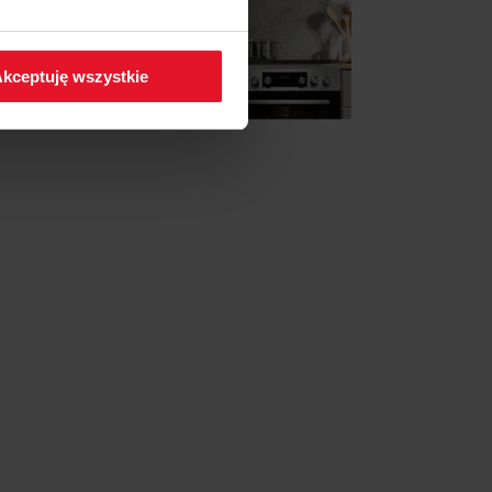
 w zakładkę
Polityka
kceptuję wszystkie