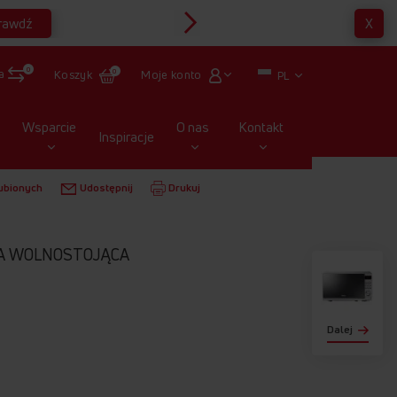
rawdź
X
Multirabaty
0
a
Moje konto
Koszyk
0
PL
Wsparcie
O nas
Kontakt
Inspiracje
ALOWE
WOLNOSTOJĄCE
AMGF17M1B
ubionych
Udostępnij
Drukuj
A WOLNOSTOJĄCA
Dalej