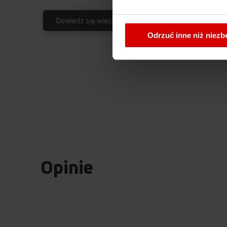
W każdej chwili możesz zmi
Dowiedz się więcej
cookies
.
Odrzuć inne niż niez
Opinie