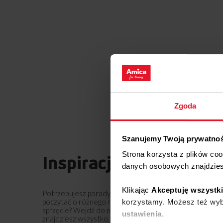
Zgoda
Szanujemy Twoją prywatno
Strona korzysta z plików co
Inspiracje
danych osobowych znajdzie
Klikając
Akceptuję wszystk
Potrzebujesz porady? Chcesz trochę więcej
poczytać o różnego rodzaju rozwiązaniach lub
korzystamy. Możesz też wybr
sprzęcie? Wejdź do naszego świata inspiracji - tam
ustawienia.
znajdziesz wszystko, co może Cię zainteresować!