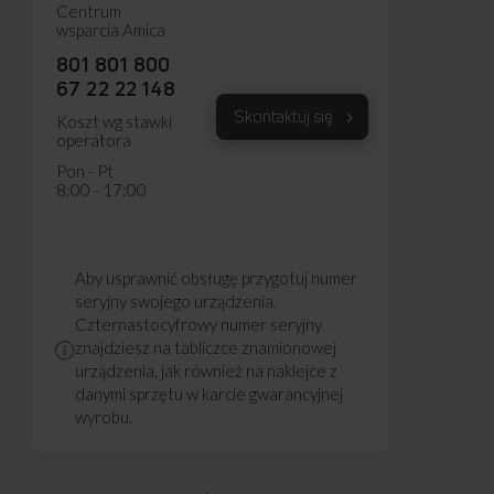
Centrum
wsparcia Amica
801 801 800
67 22 22 148
Skontaktuj się
Koszt wg stawki
operatora
Pon - Pt
8:00 - 17:00
Aby usprawnić obsługę przygotuj numer
seryjny swojego urządzenia.
Czternastocyfrowy numer seryjny
znajdziesz na tabliczce znamionowej
urządzenia, jak również na naklejce z
danymi sprzętu w karcie gwarancyjnej
wyrobu.