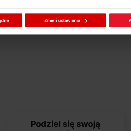
enić wybrane przez Ciebie ustawienia plików cookies wchodząc
będne
Zmień ustawienia
A
Podziel się swoją