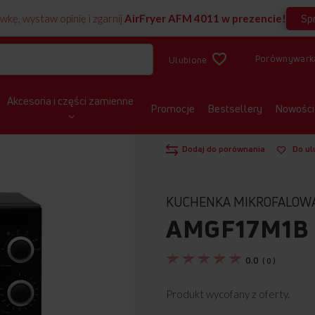
Sp
wkę, wystaw opinię i zgarnij
AirFryer AFM 4011 w prezencie!
Porównywark
Ulubione
Akcesoria i części zamienne
Promocje
Bestsellery
Nowości
STRONA GŁÓWNA
KUCHENKI MIKROF
Dodaj do porównania
Do ul
KUCHENKA MIKROFALOW
AMGF17M1B
0.0
(
0
)
Produkt wycofany z oferty.