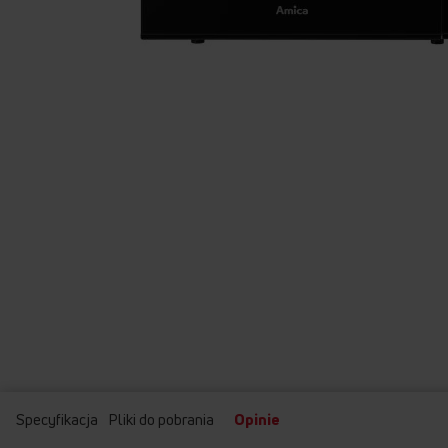
Przejdź
na
początek
galerii
Specyfikacja
Pliki do pobrania
Opinie