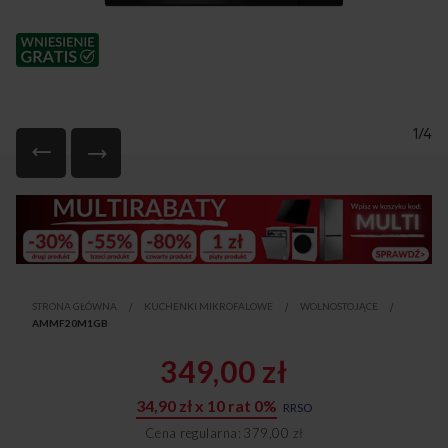
1/4
Przejdź
na
początek
galerii
STRONA GŁÓWNA
KUCHENKI MIKROFALOWE
WOLNOSTOJĄCE
AMMF20M1GB
349,00 zł
34,90 zł x 10 rat 0%
RRSO
Cena regularna
379,00 zł