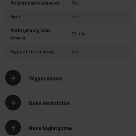
Tak
Rozmrażanie czasowe
Tak
Grill
Maksymalny czas
35 min
timera
Tak
Sygnał końca pracy
Sterowanie
Combigrill
mechaniczne
Wyposażenie
Dane techniczne
MultiWave System
Oświetlenie
halogenowe
Dane logistyczne