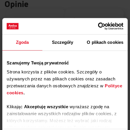
Opinie
5
100%
4
0%
5.0
Zgoda
Szczegóły
O plikach cookies
3
1
opinii klientów
0%
z całego okresu
zebranych i zweryfikowanych przez
2
0%
Szanujemy Twoją prywatność
1
0%
Strona korzysta z plików cookies. Szczegóły o
używanych przez nas plikach cookies oraz zasadach
Podziel się
przetwarzania danych osobowych znajdziesz w
Polityce
swoją opinią o
STEROWANIE MECHANICZNE
cookies
.
AMMF20M1GB
łatwa obsługa, estetyka
Dodaj opinię
Klikając
Akceptuję wszystkie
wyrażasz zgodę na
zainstalowanie wszystkich rodzajów plików cookies, z
Steruj z łatwością i nie zawracaj sobie głowy skomplikowaną
elektroniką! Nastaw czas pracy swojej mikrofalówki jednym
których korzystamy. Możesz też wybrać jaki rodzaj
ruchem za pomocą praktycznego pokrętła. To maksymalne
plików cookies zainstalujemy na Twoim urządzeniu,
Jak zbieramy opinie?