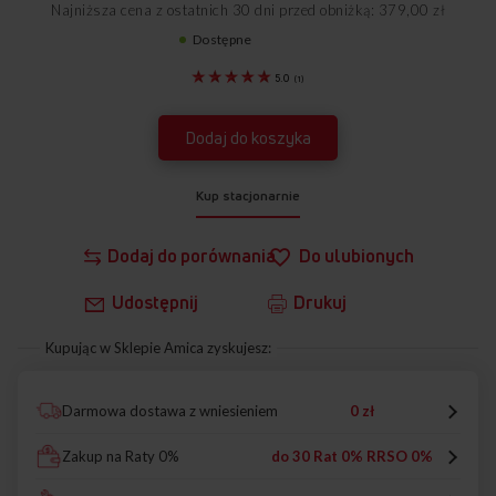
Najniższa cena z ostatnich 30 dni przed obniżką: 379,00 zł
Dostępne
1103161
5.0
(
1
)
Dodaj do koszyka
Kup stacjonarnie
Dodaj do porównania
Do ulubionych
Udostępnij
Drukuj
Kupując w Sklepie Amica zyskujesz:
Darmowa dostawa z wniesieniem
0 zł
Zakup na Raty 0%
do 30 Rat 0% RRSO 0%