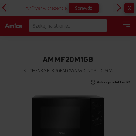
Sprawdź
X
AirFryer w prezencie!
D
AMMF20M1GB
KUCHENKA MIKROFALOWA WOLNOSTOJĄCA
Przejdź
Pokaż produkt w 3D
na
koniec
galerii