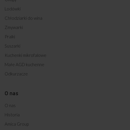
Lodówki
Chłodziarki do wina
Zmywarki
Pralki
Suszarki
Kuchenki mikrofalowe
Małe AGD kuchenne
OŚWIETLENIE HALOGENOWE
Odkurzacze
Dobra widoczność potrawy
O nas
Abyś mógł w pełni kontrolować podgrzewaną potrawę
w kuchenkach mikrofalowych Amica zostały zainstalowane
O nas
halogeny, które rozświetlają wnętrze urządzenia. Dzięki
nim sprawdzisz stan podgrzewanego dania, zaglądając przez
Historia
szybkę, bez konieczności otwierania drzwi Komfortowo
i użytecznie!
Amica Group