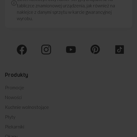
tabliczce znamionowej urządzenia, jak również na
naklejce z danymi sprzętu w karcie gwarancyjnej
Uwielbiasz lazanię, jednak często zdarzało Ci się, że podczas
wyrobu.
podgrzewania w mikrofali potrawa spiekła się z zewnątrz, a w
środku wciąż była zimna? Dzięki MultiWave System taka
sytuacja się nie zdarzy. Kilka punktów emisji mikrofal
w połączeniu z obrotowym talerzem pozwalają równomiernie
podgrzać całą potrawę, zarówno na zewnątrz, jak i w środku.
Produkty
Promocje
Nowości
Kuchnie wolnostojące
Płyty
Piekarniki
Okapy