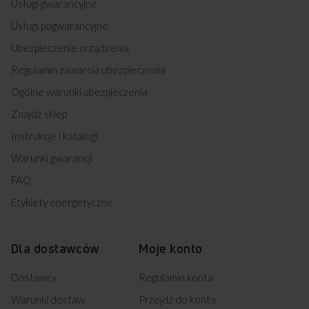
Usługi gwarancyjne
B
35,0 cm
Usługi pogwarancyjne
GŁĘBOKOŚĆ
Ubezpieczenie urządzenia
Regulamin zawarcia ubezpieczenia
C
25,9 cm
Ogólne warunki ubezpieczenia
WYSOKOŚĆ
Znajdź sklep
Instrukcje i katalogi
Warunki gwarancji
Przedstawiony rysunek ma charakter poglądowy, może różnić
FAQ
się od oryginału. Rysunek przedstawia wymiary netto.
Etykiety energetyczne
Najczęściej zadawane
pytania
Dla dostawców
Moje konto
Dostawcy
Regulamin konta
Warunki dostaw
Przejdź do konta