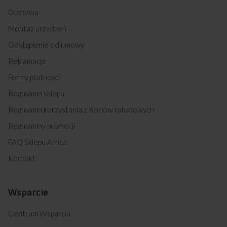
Sprawdź wymiary kuchenki mikrofalowej
Dostawa
AMMF20M1GB
Montaż urządzeń
Odstąpienie od umowy
Reklamacje
Formy płatności
Regulamin sklepu
Regulamin korzystania z Kodów rabatowych
Regulaminy promocji
FAQ Sklepu Amica
Kontakt
A
Wsparcie
44,0 cm
SZEROKOŚĆ
Centrum Wsparcia