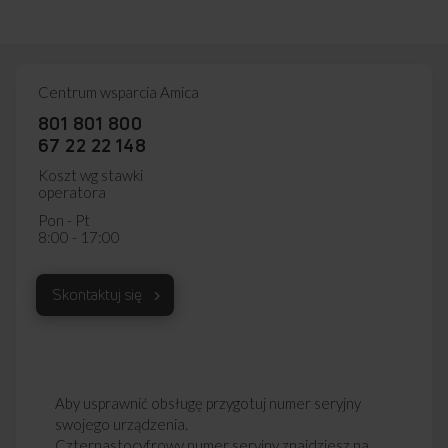
Centrum wsparcia Amica
801 801 800
67 22 22 148
Koszt wg stawki
operatora
Pon - Pt
8:00 - 17:00
Skontaktuj się
Aby usprawnić obsługę przygotuj numer seryjny
MULTIWAVE SYSTEM
swojego urządzenia.
Równomierne podgrzanie dania
Czternastocyfrowy numer seryjny znajdziesz na