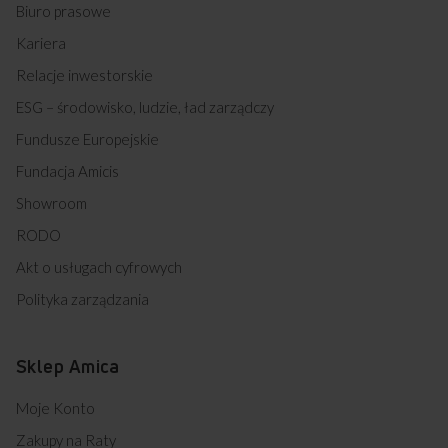
Biuro prasowe
Kariera
Relacje inwestorskie
Przedstawione grafiki urządzenia są wizualizacją i mogą różnić
się od oryginału.
ESG – środowisko, ludzie, ład zarządczy
Fundusze Europejskie
Fundacja Amicis
Rozmrażanie czasowe
Showroom
Wystarczy ustawić czas rozmrażania, a urządzenie
szybko rozmrozi potrawę.
RODO
Grill
Akt o usługach cyfrowych
Pozwala przygotować idealnie chrupiące
Polityka zarządzania
i przyrumienione danie.
Obrotowy talerz
Obrotowy talerz zapewnia równomierne podgrzanie
Sklep Amica
potrawy.
Moje Konto
Zakupy na Raty