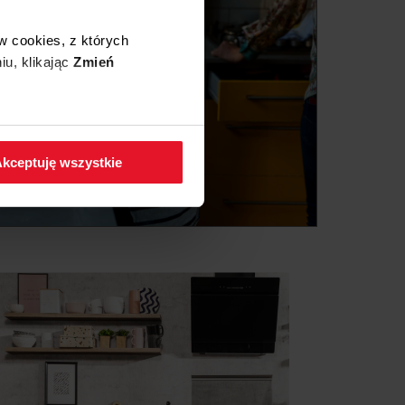
w cookies, z których
iu, klikając
Zmień
 w zakładkę
Polityka
kceptuję wszystkie