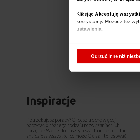
Klikając
Akceptuję wszystk
korzystamy. Możesz też wybr
ustawienia.
W każdej chwili możesz zmi
cookies
.
Odrzuć inne niż niez
Inspiracje
Potrzebujesz porady? Chcesz trochę więcej
poczytać o różnego rodzaju rozwiązaniach lub
sprzęcie? Wejdź do naszego świata inspiracji - tam
znajdziesz wszystko, co może Cię zainteresować!