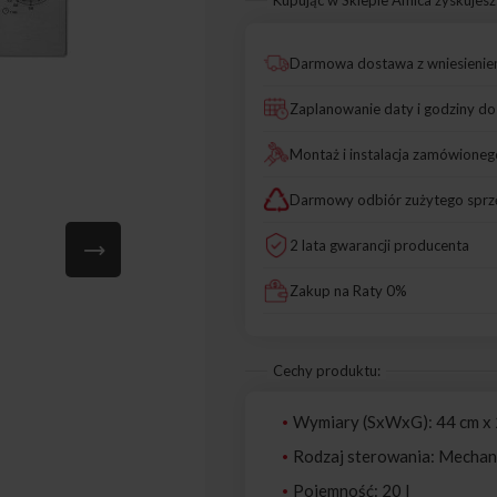
Kupując w Sklepie Amica zyskujesz
Darmowa dostawa z wniesieni
Zaplanowanie daty i godziny d
Montaż i instalacja zamówioneg
Darmowy odbiór zużytego sprz
2 lata gwarancji producenta
Zakup na Raty 0%
Cechy produktu:
Wymiary (SxWxG): 44 cm x 
Rodzaj sterowania: Mechan
Pojemność: 20 l