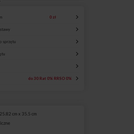
:
em
0 zł
ostawy
o sprzętu
ętu
do 30 Rat 0% RRSO 0%
25.82 cm x 35.5 cm
iczne