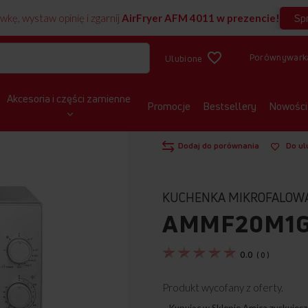
Sp
wkę, wystaw opinię i zgarnij
AirFryer AFM 4011 w prezencie!
Porównywark
Ulubione
Akcesoria i części zamienne
Promocje
Bestsellery
Nowości
Pokaż produkt w 3D
STRONA GŁÓWNA
KUCHENKI MIKROF
Dodaj do porównania
Do ul
KUCHENKA MIKROFALOW
AMMF20M1G
0.0
(
0
)
Produkt wycofany z oferty.