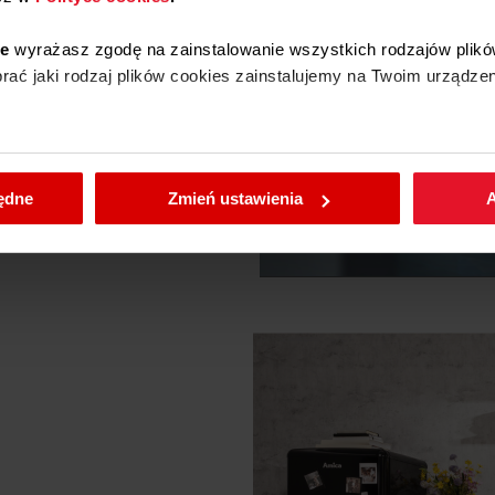
ie
wyrażasz zgodę na zainstalowanie wszystkich rodzajów plikó
ać jaki rodzaj plików cookies zainstalujemy na Twoim urządzen
enić wybrane przez Ciebie ustawienia plików cookies wchodząc
będne
Zmień ustawienia
A