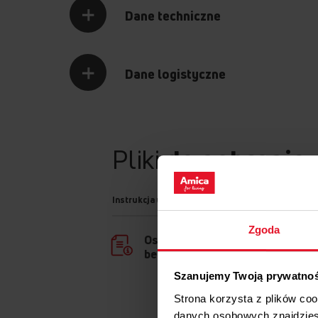
Dane techniczne
Dane logistyczne
Pliki
do pobrania
Instrukcja użytkownika
Zgoda
Ostrzeżenia i informacje dotyczą
bezpieczeństwa
Szanujemy Twoją prywatno
Strona korzysta z plików co
danych osobowych znajdzie