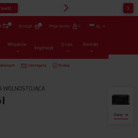
rawdź
X
Multirabaty
0
a
Moje konto
Koszyk
0
PL
Wsparcie
O nas
Kontakt
Inspiracje
ALOWE
WOLNOSTOJĄCE
AMMF20M1GI
ubionych
Udostępnij
Drukuj
A WOLNOSTOJĄCA
I
Dalej