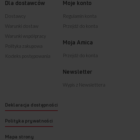
Dla dostawców
Moje konto
EBM 6411 AA (kod: 54984)
NEBI 7542 B AA (kod: 55002)
Dostawcy
Regulamin konta
TEBX 7541 AA (kod: 55003)
EBC6541AA (kod: 55006)
Warunki dostaw
Przejdź do konta
EBC7551AA (kod: 55007)
Warunki współpracy
EBG 6541 AA (kod: 55020)
Moja Amica
514IE3.319TSDPHBJQ(W) (kod: 55096)
Polityka zakupowa
514IE3.319TSDPHBJQ(XXL) (kod: 55097)
Przejdź do konta
614IE3.369TSDPHBQ(XXL) (kod: 55098)
Kodeks postępowania
EBF 7522 AA PYRO (kod: 55158)
EBI 7542 AA PYRO (kod: 55159)
Newsletter
IN 622 M (kod: 55166)
IN 622 W (kod: 55167)
Wypis z Newslettera
IN 622 B (kod: 55168)
IN 522 M (kod: 55170)
IN 522 B (kod: 55171)
Deklaracja dostępności
IN 522 W (kod: 55172)
57GE2.33HZPTADN(W) (kod: 55179)
Polityka prywatności
57GE2.33HZPTADN(XX) (kod: 55180)
EBI 7542 AA SOFT (kod: 55278)
618GE3.33HZPTADPNQ(W) (kod: 55279)
Mapa strony