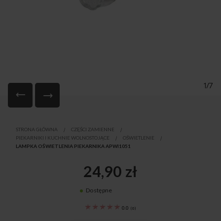
1/7
Przejdź
na
STRONA GŁÓWNA
CZĘŚCI ZAMIENNE
początek
PIEKARNIKI I KUCHNIE WOLNOSTOJĄCE
OŚWIETLENIE
galerii
LAMPKA OŚWIETLENIA PIEKARNIKA APWI1051
24,90 zł
Dostępne
8515713
0.0
(
0
)