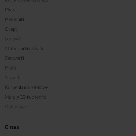
618CE3.434HTAKDQ(XX) (kod: 54037)
Płyty
618GE1.33HZPTAQ(W) (kod: 54038)
618GE2.33HZPMSNQ(W) (kod: 54039)
Piekarniki
618GE2.33HZPTANQ(XX) (kod: 54040)
Okapy
618GE3.33HZPTANQ(W) (kod: 54041)
618GE3.33HZPTANQ(XX) (kod: 54042)
Lodówki
618GE3.43HZPTADNQ(W) (kod: 54043)
Chłodziarki do wina
618GE3.43HZPTADNQ(XX) (kod: 54044)
618GE3.43HZPTAKDNAQ(W) (kod: 54045)
Zmywarki
618GE3.43HZPTAKDPNAQ(XX) (kod: 54046)
Pralki
618GG4.43HZPMSQ(W) (kod: 54047)
618GG4.43HZPMSQ(XX) (kod: 54048)
Suszarki
618GG5.43HZPMSDNAQ(XX) (kod: 54049)
Kuchenki mikrofalowe
618IE3.468HTAKDPQ(XX) (kod: 54050)
EBN 6521 AA (kod: 54051)
Małe AGD kuchenne
EBS 6541 AA (kod: 54052)
Odkurzacze
EBS 7551 AA (kod: 54053)
EBI 6521 AA (kod: 54054)
EBI 7522 AA (kod: 54056)
O nas
EBI 7532 B AA (kod: 54057)
EBI 7932 AA (kod: 54058)