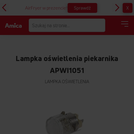
Sprawdź
X
AirFryer w prezencie!
D
Lampka oświetlenia piekarnika
APWI1051
LAMPKA OŚWIETLENIA
Przejdź
na
koniec
galerii