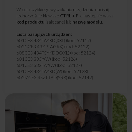
W celu szybkiego wyszukania urządzenia naciśnij
jednocześnie klawisze
CTRL + F
, a następnie wpisz
kod produktu
(zalecane) lub
nazwę modelu
.
Lista pasujących urządzeń:
601CE3.434TAYKD(XXL) (kod: 52117)
602GCE3.43ZPTA(SRX) (kod: 52122)
608CE3.434TSYKDOG(XL) (kod: 52124)
601CE3.333Y(W) (kod: 52126)
601CE3.332TAY(W) (kod: 52127)
601CE3.434TAYKD(W) (kod: 52128)
602MCE3.45ZPTAD(SRX) (kod: 52142)
56CE3.413TAKDHAR(SR) (kod: 52189)
GHC74412 (kod: 52266)
EBR7331 (kod: 52378)
EBR7331W (kod: 52387)
EBA8552 (kod: 52423)
EBE6421L (kod: 52717)
51CE1.316M(W) (kod: 52846)
51CE2.315(W) (kod: 52847)