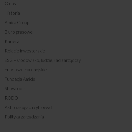
EBI 8862 AA (kod: 54065)
O nas
EBI 8562 AA (kod: 54068)
Historia
EBI 8562 C AA (kod: 54069)
EBF 6521 AA (kod: 54070)
Amica Group
BEBF 6511 (kod: 54071)
Biuro prasowe
EBF 7541 AA (kod: 54072)
EBN 7551 AA (kod: 54073)
Kariera
EBF 7941 AA (kod: 54074)
Relacje inwestorskie
EBF 8551 AA (kod: 54075)
EBA 8552 AA (kod: 54084)
ESG – środowisko, ludzie, ład zarządczy
EBR 7331 AA (kod: 54085)
Fundusze Europejskie
EBR 7331 W AA (kod: 54086)
GHS 75312 AA (kod: 54087)
Fundacja Amicis
HKI 75314 AA (kod: 54088)
Showroom
GHI 85312 AA (kod: 54089)
GHGI 85512 AA (kod: 54090)
RODO
BGHF 65112 (kod: 54091)
Akt o usługach cyfrowych
GHGF 75212 AA (kod: 54092)
EBI 71065 AA (kod: 54357)
Polityka zarządzania
EBI8562 B AA (kod: 54360)
58IE3.320HTADQ(W) (kod: 54583)