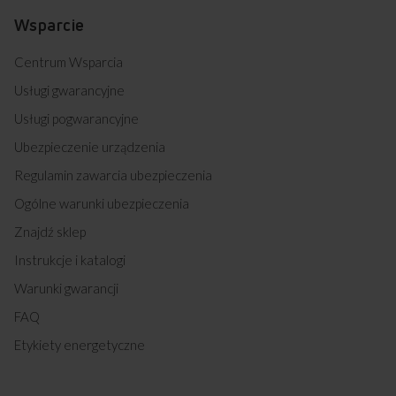
514GCE3.33ZPTSAQ(XXL) (kod: 54840)
Wsparcie
514GCE3.43ZPTSKDAQ(XXL) (kod: 54841)
MEBI 7542 AA (kod: 54842)
Centrum Wsparcia
57GE2.33ZPPF(W) (kod: 54848)
57GE2.33ZPPF(XX) (kod: 54849)
Usługi gwarancyjne
57GE3.33HZPTADAQ (XX) (kod: 54850)
Usługi pogwarancyjne
57GE3.43HZPTADNAQ(XX) (kod: 54870)
57GE3.43HZPTADNAQ(W) (kod: 54871)
Ubezpieczenie urządzenia
617GE3.33HZPTANQ(W) (kod: 54872)
Regulamin zawarcia ubezpieczenia
617GE2.33HZPTANQ(XX) (kod: 54873)
58IE2.320HTAB(W) (kod: 54876)
Ogólne warunki ubezpieczenia
58IE2.320HTAB(XV) (kod: 54877)
Znajdź sklep
57GE3.33HZPTADPAQ(XX) (kod: 54898)
57GE3.33HZPTADPAQ(W) (kod: 54899)
Instrukcje i katalogi
EBX6521AA (kod: 54937)
Warunki gwarancji
EBX7531AA (kod: 54938)
EBX8551AA (kod: 54939)
FAQ
57GE2.33HZPTAA(XX) (kod: 54964)
Etykiety energetyczne
510GE3.43ZPTADNAQ(XX) (kod: 54981)
510GE3.43ZPTADNAQ(W) (kod: 54982)
57GE3.33HZPTAF(W) (kod: 54983)