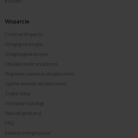
Kontakt
SG2.42S2ZpPw (kod: 19516)
SG3.02S2ZpPw (kod: 19518)
SG3.02S2ZpPw (kod: 19520)
Wsparcie
SG3.02S2ZpPw (kod: 19522)
SG3.42S2ZpPw (kod: 19524)
Centrum Wsparcia
SG3.42S2ZpPw (kod: 19526)
SG3.42S2ZpPw (kod: 19528)
Usługi gwarancyjne
G5E3.32ZpD (kod: 19538)
Usługi pogwarancyjne
G5E3.32ZpD (kod: 19540)
G5E3.32ZpD (kod: 19542)
Ubezpieczenie urządzenia
G5E3.32ZpTeD (kod: 19544)
Regulamin zawarcia ubezpieczenia
G5E3.32ZpTeD (kod: 19546)
G5E3.32ZpTeD (kod: 19548)
Ogólne warunki ubezpieczenia
G5E3.32ZPTEKDSPN (kod: 19550)
G5E3.32ZpTeKDSpN (kod: 19552)
Znajdź sklep
G5E3.32ZpTeKDSpN (kod: 19554)
Instrukcje i katalogi
SG2.02S2X (kod: 19558)
G5E3.42ZpTeD (kod: 19562)
Warunki gwarancji
G5E3.42ZPTED (kod: 19564)
FAQ
G5E3.42ZpTeD (kod: 19566)
G5E3.42ZpTeKDSpN (kod: 19568)
Etykiety energetyczne