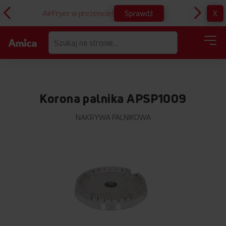
Sprawdź
X
AirFryer w prezencie!
D
Korona palnika APSP1009
NAKRYWA PALNIKOWA
Przejdź
na
koniec
galerii