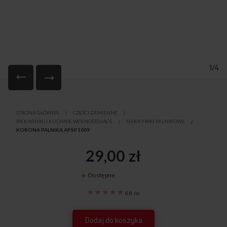
1/4
Przejdź
na
STRONA GŁÓWNA
CZĘŚCI ZAMIENNE
początek
PIEKARNIKI I KUCHNIE WOLNOSTOJĄCE
NAKRYWKI PALNIKOWE
galerii
KORONA PALNIKA APSP1009
29,00 zł
Dostępne
8000639
0.0
(
0
)
Dodaj do koszyka