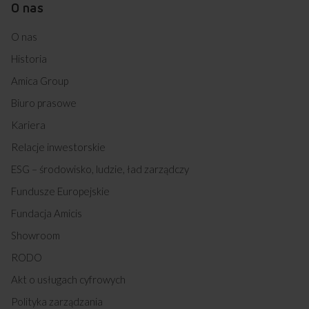
SEG2.32S2ZpTePwZt (kod: 19358)
O nas
SEG2.32S2ZpTePwZt (kod: 19360)
SG2.42S2ZpPw (kod: 19372)
O nas
SG2.42S2ZpPw (kod: 19374)
Historia
SG2.42S2ZPPW (kod: 19376)
EGH3.33ZPTERL (kod: 19378)
Amica Group
EGH3.33ZPTERL (kod: 19380)
EGH3.33ZPTERL (kod: 19382)
Biuro prasowe
EGH3.43ZPTEDWL (kod: 19384)
Kariera
EGH3.43ZPTEDWL (kod: 19386)
EGH3.43ZPTEDWL (kod: 19388)
Relacje inwestorskie
SEG1.12S2Pw (kod: 19434)
ESG – środowisko, ludzie, ład zarządczy
SEG1.12S2Pw (kod: 19436)
SEG1.12S2Pw (kod: 19438)
Fundusze Europejskie
SEG1.12S2ZPPW (kod: 19440)
Fundacja Amicis
SEG1.12S2ZpPw (kod: 19442)
SEG1.12S2ZpPw (kod: 19444)
Showroom
SEG1.32S2ZpPw (kod: 19446)
RODO
SEG1.32S2ZPPW (kod: 19448)
SEG1.32S2ZpPw (kod: 19450)
Akt o usługach cyfrowych
SEG2.32S2ZPPW (kod: 19458)
Polityka zarządzania
SEG2.32S2ZpPw (kod: 19460)