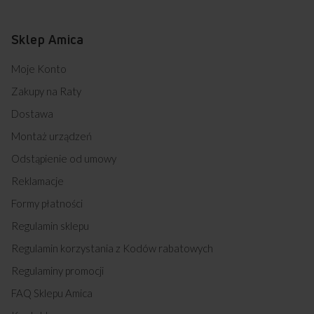
SEG2.32S2ZpPw (kod: 19462)
SEG2.32S2ZpPwR (kod: 19464)
Sklep Amica
SEG2.32S2ZpPwR (kod: 19466)
SEG2.32S2ZpPwR (kod: 19468)
Moje Konto
SEG2.32S2ZpTePw (kod: 19470)
SEG2.32S2ZpTePw (kod: 19472)
Zakupy na Raty
SEG2.32S2ZpTePw (kod: 19474)
Dostawa
SEG2.32S2ZpTePwD (kod: 19476)
SEG2.32S2ZpTePwD (kod: 19478)
Montaż urządzeń
SEG2.32S2ZpTePwD (kod: 19480)
SEG2.32S2ZpTePwZt (kod: 19482)
Odstąpienie od umowy
SEG2.32S2ZpTePwZt (kod: 19484)
Reklamacje
SEG2.32S2ZpTePwZt (kod: 19486)
SEG2.42S2ZpTePwZt (kod: 19488)
Formy płatności
SEG2.42S2ZpTePwZt (kod: 19490)
Regulamin sklepu
SEG2.42S2ZpTePwZt (kod: 19492)
SG2.02S2ZP (kod: 19506)
Regulamin korzystania z Kodów rabatowych
SG2.02S2ZP (kod: 19508)
Regulaminy promocji
SG2.02S2ZP (kod: 19510)
SG2.42S2ZpPw (kod: 19512)
FAQ Sklepu Amica
SG2.42S2ZpPw (kod: 19514)