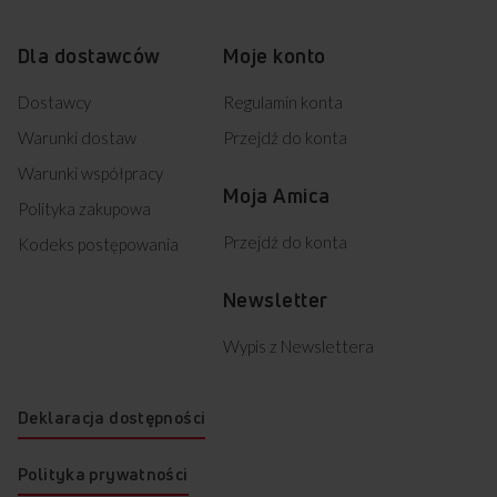
G5E3.42ZpTeKDSpN (kod: 19570)
G5E3.42ZpTeKDSpN (kod: 19572)
G5E3.43ZpTeDN (kod: 19574)
Dla dostawców
Moje konto
G5E3.43ZPTEDN (kod: 19576)
G5E3.43ZpTeDN (kod: 19578)
Dostawcy
Regulamin konta
G5E3.43ZpTeKD (kod: 19580)
Warunki dostaw
Przejdź do konta
G5E3.43ZPTEKD (kod: 19582)
G5E3.43ZpTeKD (kod: 19584)
Warunki współpracy
MOD. K51300 (kod: 19586)
Moja Amica
Polityka zakupowa
G5E3.43ZPTEKDN (kod: 19588)
G5E3.43ZpTeKDN (kod: 19590)
Przejdź do konta
Kodeks postępowania
G5E3.43ZpTeKDp (kod: 19592)
G5E3.43ZpTeKDp (kod: 19594)
Newsletter
G5E3.43ZPTEKDP (kod: 19596)
G5E3.43ZPTEKDSPN (kod: 19598)
Wypis z Newslettera
G5E3.43ZpTeKDSpN (kod: 19600)
G5E3.43ZpTeKDSpN (kod: 19602)
G5E4.48ZpTeKDSpN (kod: 19604)
Deklaracja dostępności
G5E4.48ZpTeKDSpN (kod: 19606)
G5E4.48ZpTeKDSpN (kod: 19608)
G5G4.42ZpM (kod: 19610)
Polityka prywatności
G5G4.42ZPM (kod: 19612)