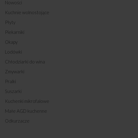
Nowości
G5E3.32ZpTeKDSpNR (kod: 19220)
G5E3.32ZPTEKDSPNR (kod: 19222)
Kuchnie wolnostojące
G5E3.32ZpTeKDSpNR (kod: 19224)
C6E3.401ZPTEKDR (kod: 19230)
Płyty
C6E3.401ZPTEKDR (kod: 19232)
Piekarniki
C6E3.401ZpTeKDR (kod: 19234)
C6E3.401ZPTTKDPR (kod: 19236)
Okapy
C6E3.401ZPTTKDPR (kod: 19238)
Lodówki
C6E3.401ZpTtKDpR (kod: 19240)
EGH3.32ZpTeRL (kod: 19242)
Chłodziarki do wina
GH0400 (kod: 19244)
Zmywarki
EGH3.32ZPTERL (kod: 19246)
KCG2.840ZPZTTEKDR (kod: 19268)
Pralki
KCG2.840ZPZTTEKDSP (kod: 19270)
Suszarki
KCGB2.840ZPZTTEKDR (kod: 19278)
KCGB2.840ZPZTTEKDS (kod: 19280)
Kuchenki mikrofalowe
KCGb2.840ZpZtTtKDp (kod: 19282)
Małe AGD kuchenne
G5E3.43ZPTEKDPN (kod: 19284)
G5E3.43ZpTeKDpN (kod: 19286)
Odkurzacze
G5E3.43ZPTEKDPN (kod: 19288)
SEG2.32S2ZpTePwZt (kod: 19352)