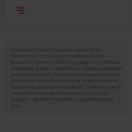
Korona palnika do płyty gazowej odpowiada za
równomierne rozprowadzanie płomienia podczas
gotowania. Zapewnia stabilną pracę palnika oraz właściwą
efektywność grzania. Kompatybilna z wybranymi modelami
płyt gazowych/kuchni. Przed zakupem korony lub korpusu
palnika do urządzeń Amica należy sprawdzić producenta
oznaczonego na spodzie części (np. BSI, Somipress, Sabaf))
- nowa korona musi mieć identyczne oznaczenie jak
oryginalna, aby była kompatybilna z daną kuchnią/płytą
Amica.