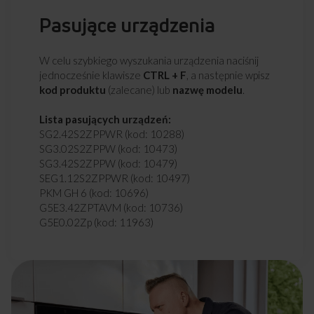
Pasujące urządzenia
W celu szybkiego wyszukania urządzenia naciśnij
jednocześnie klawisze
CTRL + F
, a następnie wpisz
kod produktu
(zalecane) lub
nazwę modelu
.
Lista pasujących urządzeń:
SG2.42S2ZPPWR (kod: 10288)
SG3.02S2ZPPW (kod: 10473)
SG3.42S2ZPPW (kod: 10479)
SEG1.12S2ZPPWR (kod: 10497)
PKM GH 6 (kod: 10696)
G5E3.42ZPTAVM (kod: 10736)
G5E0.02Zp (kod: 11963)
G5E3.32ZPTE (kod: 11968)
G5E3.43ZPTE (kod: 11972)
G5E3.43ZpTeSpNR (kod: 11974)
G6E3.32S2ZC (kod: 12063)
G6E3.32S2ZpTe (kod: 12065)
SEG2.42S2ZpC (kod: 12136)