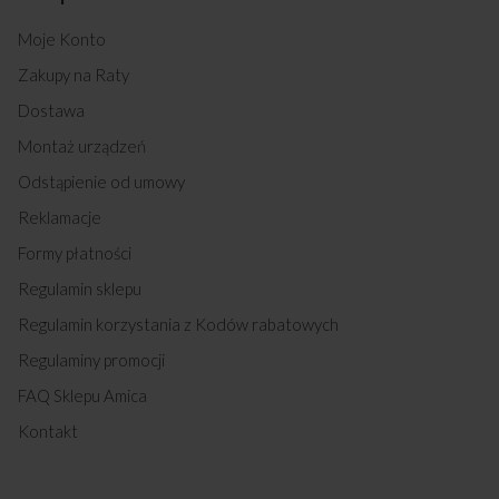
6118GES2.33HZPTADPNA(W) (kod: 57097)
Moje Konto
6117GET3.39HZPTADPNA(XX) (kod: 57098)
6120GE3.33ZPTADPA(XX) (kod: 57099)
Zakupy na Raty
6120GE3.33ZPTADPNASC(XX) (kod: 57100)
Dostawa
6117GET3.39HZpTaDA(Bm) (kod: 57781)
6117GET2.33HZpTaAiF(W) (kod: 57914)
Montaż urządzeń
58GCE3.33HZPTADA(BM) (kod: 58011)
523GcE3.33ZpTsDpA(Xsx) (kod: 58166)
Odstąpienie od umowy
618GEH2.33HZPTADPAN(XS (kod: 58300)
Reklamacje
618GES2.33HZPTAF(XX) (kod: 58465)
618GEH2.33HZpTaDpAF(Xs (kod: 58468)
Formy płatności
6123GE3.39ZpTsDpAF(Xsx (kod: 58478)
Regulamin sklepu
523GcE3.33ZpTsDpA(Xsx) (kod: 58639)
6117GET3.39HZpTaDpA(Xx (kod: 58640)
Regulamin korzystania z Kodów rabatowych
6117GET3.33HZpTaAF(Xx) (kod: 58643)
Regulaminy promocji
514GcED3.43ZpTsKDA(XxL (kod: 58646)
6123GE3.43HZpTsKDpA(Xx (kod: 58649)
FAQ Sklepu Amica
6123GED3.39HZPTSDPA(XX (kod: 58650)
Kontakt
6123GE3.33PaHZpTsDpA(X (kod: 58651)
6117GE3.33HZpTaDpA(Xx) (kod: 58652)
6123GE3.39HZpTsDpFA(Xs (kod: 58663)