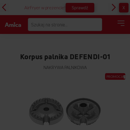
Sprawdź
X
AirFryer w prezencie!
D
Korpus palnika DEFENDI-01
NAKRYWA PALNIKOWA
Przejdź
PROMOCJA
na
koniec
galerii