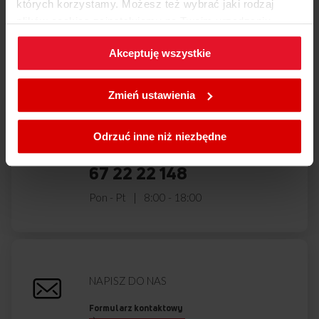
których korzystamy. Możesz też wybrać jaki rodzaj
GHT74212A (kod: 53607)
Masz pytania?
Skontaktuj się z
BEGH343NA (kod: 53608)
plików cookies zainstalujemy na Twoim urządzeniu,
nami!
GHS75312 (kod: 53649)
klikając
Zmień ustawienia.
GHGF75212 (kod: 53674)
Akceptuję wszystkie
614GCE3.43ZPYA(XL) ECO (kod: 53727)
W każdej chwili możesz zmienić wybrane przez Ciebie
614GCE3.43ZPTSYA(XL) ECO (kod: 53728)
ustawienia plików cookies wchodząc w zakładkę
Zmień ustawienia
614GCE3.43ZPTSYKDA(XL) ECO (kod: 53729)
Polityka cookies
.
BGHF65112 (kod: 53806)
56GCE3.33ZPTAAQ(SRX) (kod: 53988)
ZADZWOŃ DO NAS
Odrzuć inne niż niezbędne
56GCE3.43ZPTAKDAQ(SRX) (kod: 53989)
801 801 800
608GE3.33ZPTSNQ(WL) (kod: 54023)
67 22 22 148
608GE3.33ZPTSNQ(XL) (kod: 54024)
608GE3.43ZPTSKDNAQ(WL) (kod: 54025)
Pon - Pt
8:00 - 18:00
608GE3.43ZPTSKDNAQ(XL) (kod: 54026)
614GCE3.33ZPAQ(XL) (kod: 54029)
614GCE3.43ZPTSAQ(XL) (kod: 54030)
614GCE3.43ZPTSKDPAQ(XL) (kod: 54031)
618GE1.33HZPTAQ(W) (kod: 54038)
618GE2.33HZPMSNQ(W) (kod: 54039)
NAPISZ DO NAS
618GE2.33HZPTANQ(XX) (kod: 54040)
618GE3.33HZPTANQ(W) (kod: 54041)
Formularz kontaktowy