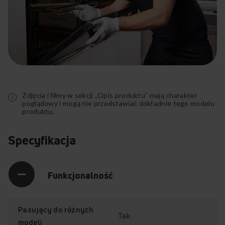
PG7212X (kod: 20803)
PMGC7211X (kod: 20804)
GC0220 (kod: 20805)
PG0620S (kod: 20911)
PG3510X (kod: 20912)
PGA3100BPR (kod: 21126)
Rozwiń
23G(G)3.33ZPTSYD (kod: 51418)
pełny
GHG85512 (kod: 51420)
opis
GHGG85512 (kod: 51422)
Zdjęcia i filmy w sekcji „Opis produktu” mają charakter
GHS74212 (kod: 51738)
poglądowy i mogą nie przedstawiać dokładnie tego modelu
produktu.
GHS84412 (kod: 51740)
GHGS84412 (kod: 51742)
GHP84512 (kod: 51760)
Specyfikacja
GHN44112 (kod: 52112)
601GE3.43ZPTAYDN(W) (kod: 52118)
601GG4.42ZPMSYN(W) (kod: 52119)
Funkcjonalność
601GG5.43ZPTGYDN(XXL) (kod: 52120)
602GCE3.43ZPTA(SRX) (kod: 52122)
608GE3.43ZPTSYKDN(XL) (kod: 52125)
601GE1.32ZPTAYN(W) (kod: 52129)
Pasujący do różnych
Tak
601GE2.32ZPMSYN(W) (kod: 52130)
modeli