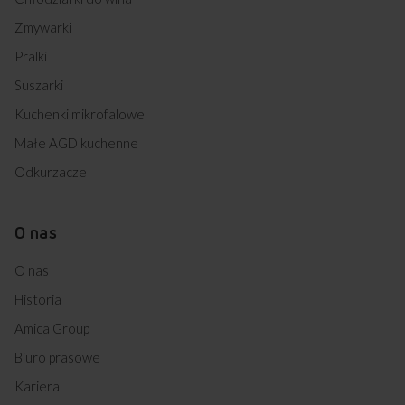
Zmywarki
Pralki
Suszarki
Kuchenki mikrofalowe
Małe AGD kuchenne
Odkurzacze
O nas
O nas
Historia
Amica Group
Biuro prasowe
Kariera