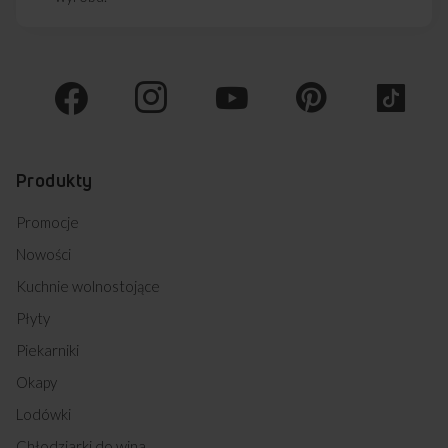
57GGS1.23OFP(W) (kod: 55653)
58GGD1.23ZPPF(W) (kod: 55654)
58GGD1.23OFP(XV) (kod: 55655)
57GGH1.23OFP(XV) (kod: 55656)
58GES2.33HZPTAF(XSX) (kod: 55749)
58GGD1.23ZOFPW (kod: 55811)
58GGD5.33HZPMSQW (kod: 56366)
57GGH5.33HZPMS(W) (kod: 56367)
522GG1.23ZOFP(W) (kod: 56405)
Produkty
522GG4.23ZPF(XX) (kod: 56406)
522GE2.33ZPPF(XX) (kod: 56407)
Promocje
522GE3.33ZPTAF(W) (kod: 56408)
Nowości
510GES2.33ZPTAF(XSX) (kod: 56655)
KFC 5008 GM W (kod: 57300)
Kuchnie wolnostojące
510GE2.33ZpTaDpF(Xsx) (kod: 57817)
Płyty
522GE3.33ZPTAF(XX) (kod: 57877)
522GE3.33ZpTaF(W) (kod: 57883)
Piekarniki
52GET2.33ZPPF(XV) (kod: 57905)
Okapy
522GEH2.33ZpTa(Xx) (kod: 58060)
58GE3.33HZpTa(Xx) PI (kod: 58658)
Lodówki
Chłodziarki do wina