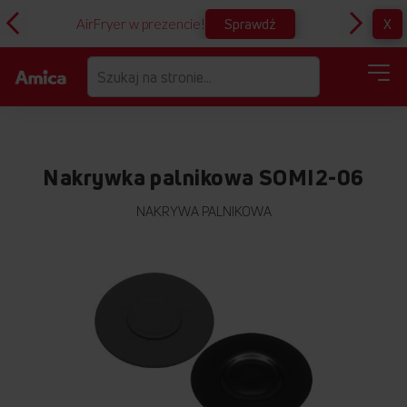
Sprawdź
X
AirFryer w prezencie!
D
Nakrywka palnikowa SOMI2-06
NAKRYWA PALNIKOWA
Przejdź
na
koniec
galerii