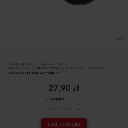
Przejdź
na
początek
-1/0
galerii
STRONA GŁÓWNA
CZĘŚCI ZAMIENNE
PIEKARNIKI I KUCHNIE WOLNOSTOJĄCE
NAKRYWKI PALNIKOWE
NAKRYWKA PALNIKOWA SOMI2-06
27,90 zł
Dostępne
8042783
0.0
(
0
)
Dodaj do koszyka