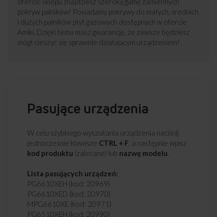
ofercie sklepu znajdziesz szeroką gamę zamiennych
pokryw palników! Posiadamy pokrywy do małych, średnich
i dużych palników płyt gazowych dostępnych w ofercie
Amiki. Dzięki temu masz gwarancję, że zawsze będziesz
mógł cieszyć się sprawnie działającym urządzeniem!
Pasujące urządzenia
W celu szybkiego wyszukania urządzenia naciśnij
jednocześnie klawisze
CTRL + F
, a następnie wpisz
kod produktu
(zalecane) lub
nazwę modelu
.
Lista pasujących urządzeń:
PG6610XEH (kod: 20969)
PG6610XED (kod: 20970)
MPG6610XE (kod: 20971)
PG6510XEH (kod: 20990)