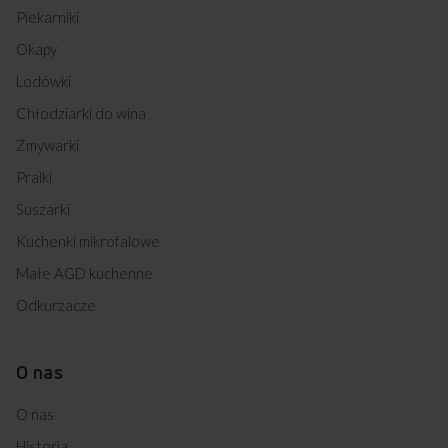
58GED2.33HZPTAQ(W) (kod: 55549)
Piekarniki
57GEH2.33HZPTA(W) (kod: 55550)
Okapy
510GEM2.33ZPTA(W) (kod: 55551)
510GED3.33ZPTAFQ(W) (kod: 55552)
Lodówki
57GEH3.33HZPTAF(W) (kod: 55553)
Chłodziarki do wina
58GES2.43HZPTAPF(W) (kod: 55557)
58GEH2.33ZPPF(XX) (kod: 55560)
Zmywarki
510GEM2.33ZPPF(XX) (kod: 55561)
Pralki
58GED2.33HZPTAQ(XX) (kod: 55562)
57GEH2.33HZPTA(XX) (kod: 55563)
Suszarki
510GEM2.33ZPTA(XX) (kod: 55564)
Kuchenki mikrofalowe
57GEH3.33HZPTA(XX) (kod: 55565)
510GES3.43ZPTAD(XX) (kod: 55566)
Małe AGD kuchenne
58GGD4.23OFP(W) (kod: 55600)
Odkurzacze
57GGH4.23OFP(W) (kod: 55601)
510GGM4.23POF(W) (kod: 55602)
510GGM4.23ZPF(W) (kod: 55603)
O nas
57GGS1.23OFP(W) (kod: 55653)
58GGD1.23ZPPF(W) (kod: 55654)
O nas
58GGD1.23OFP(XV) (kod: 55655)
57GGH1.23OFP(XV) (kod: 55656)
Historia