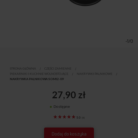
Przejdź
na
początek
-1/0
galerii
STRONA GŁÓWNA
CZĘŚCI ZAMIENNE
PIEKARNIKI I KUCHNIE WOLNOSTOJĄCE
NAKRYWKI PALNIKOWE
NAKRYWKA PALNIKOWA SOMI2-09
27,90 zł
Dostępne
8042782
5.0
(
1
)
Dodaj do koszyka