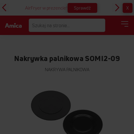
Sprawdź
X
AirFryer w prezencie!
D
Nakrywka palnikowa SOMI2-09
NAKRYWA PALNIKOWA
Przejdź
na
koniec
galerii