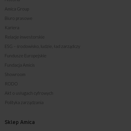
58GES2.33HZPTAF(XSX) (kod: 55749)
58GGD1.23ZOFPW (kod: 55811)
Amica Group
58GGD5.33HZPMSQW (kod: 56366)
Biuro prasowe
57GGH5.33HZPMS(W) (kod: 56367)
522GG1.23ZOFP(W) (kod: 56405)
Kariera
522GG4.23ZPF(XX) (kod: 56406)
Relacje inwestorskie
522GE2.33ZPPF(XX) (kod: 56407)
522GE3.33ZPTAF(W) (kod: 56408)
ESG – środowisko, ludzie, ład zarządczy
510GES2.33ZPTAF(XSX) (kod: 56655)
Fundusze Europejskie
KFC 5008 GM W (kod: 57300)
510GE2.33ZpTaDpF(Xsx) (kod: 57817)
Fundacja Amicis
522GE3.33ZPTAF(XX) (kod: 57877)
Showroom
522GE3.33ZpTaF(W) (kod: 57883)
52GET2.33ZPPF(XV) (kod: 57905)
RODO
522GEH2.33ZpTa(Xx) (kod: 58060)
Akt o usługach cyfrowych
58GE3.33HZpTa(Xx) PI (kod: 58658)
Polityka zarządzania
Sklep Amica