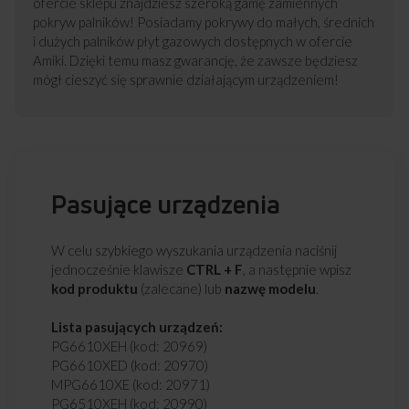
ofercie sklepu znajdziesz szeroką gamę zamiennych
pokryw palników! Posiadamy pokrywy do małych, średnich
i dużych palników płyt gazowych dostępnych w ofercie
Amiki. Dzięki temu masz gwarancję, że zawsze będziesz
mógł cieszyć się sprawnie działającym urządzeniem!
Pasujące urządzenia
W celu szybkiego wyszukania urządzenia naciśnij
jednocześnie klawisze
CTRL + F
, a następnie wpisz
kod produktu
(zalecane) lub
nazwę modelu
.
Lista pasujących urządzeń:
PG6610XEH (kod: 20969)
PG6610XED (kod: 20970)
MPG6610XE (kod: 20971)
PG6510XEH (kod: 20990)