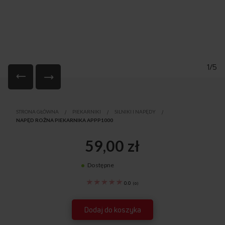
1/5
Przejdź
na
STRONA GŁÓWNA
PIEKARNIKI
SILNIKI I NAPĘDY
początek
NAPĘD ROŻNA PIEKARNIKA APPP1000
galerii
59,00 zł
Dostępne
8048543
0.0
(
0
)
Dodaj do koszyka