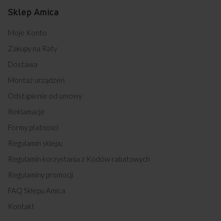
57GGH5.43HZPMSN(XX) (kod: 55542)
Sklep Amica
58GES2.43HZPTAPF(W) (kod: 55557)
58GED3.43HZPTADNAQ(W) (kod: 55558)
Moje Konto
510GES3.43ZPTAD(XX) (kod: 55566)
510GEH3.43ZPTADNA(XX) (kod: 55571)
Zakupy na Raty
514GCED3.43ZPTSKDAQ(XXL) (kod: 55574)
Dostawa
618GGD4.33HZPFQ(W) (kod: 55582)
617GGH4.33HZPF(W) (kod: 55583)
Montaż urządzeń
618GGD4.33HZPFQ(XX) (kod: 55584)
Odstąpienie od umowy
617GG5.43HZPTABDN(XX) (kod: 55586)
618GES3.43HZPTADNQ(W) (kod: 55589)
Reklamacje
618GEH3.43HZPTAKDNA(W) (kod: 55590)
Formy płatności
618GES3.43HZPTADNQ(XX) (kod: 55594)
617GEH3.43HZPTAKDPNA(XX) (kod: 55595)
Regulamin sklepu
614GCEH3.43ZPTSA(XL) (kod: 55596)
Regulamin korzystania z Kodów rabatowych
614GCES3.43ZPTSKDPAQ(XL) (kod: 55597)
618IES3.474HTAKDPQ(XX) (kod: 55598)
Regulaminy promocji
EB8774BA+ INTEGRA PRO (kod: 55604)
FAQ Sklepu Amica
EB8774WA+ INTEGRA PRO (kod: 55605)
EB8551X FUSION (kod: 55610)
Kontakt
EB8541 FUSION SOFT (kod: 55615)