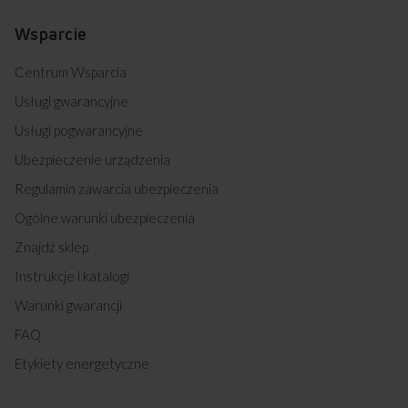
EB8551 FUSION SOFT (kod: 55616)
EB8552 INTEGRA (kod: 55617)
Wsparcie
EB8542 INTEGRA (kod: 55618)
EB8562B INTEGRA (kod: 55619)
Centrum Wsparcia
EB8552B INTEGRA (kod: 55620)
EB8564 INTEGRA PROBABY (kod: 55621)
Usługi gwarancyjne
EB8564B INTEGRA PROBABY (kod: 55622)
Usługi pogwarancyjne
EB8564W INTEGRA PROBABY (kod: 55623)
EB8862 INTEGRA (kod: 55632)
Ubezpieczenie urządzenia
EB81064A+ INTEGRA (kod: 55634)
Regulamin zawarcia ubezpieczenia
EB81064BA+ INTEGRA (kod: 55635)
EB81064WA+ INTEGRA (kod: 55636)
Ogólne warunki ubezpieczenia
EB8874 INTEGRA PROBABY (kod: 55637)
Znajdź sklep
EB8874B INTEGRA PROBABY (kod: 55638)
EB8552 IMPRESSION (kod: 55650)
Instrukcje i katalogi
57GES3.43HZPTADNA(BM) (kod: 55678)
Warunki gwarancji
EB8562 INTEGRA SOFT (kod: 55694)
EB8551V CLASSIC SOFT (kod: 55723)
FAQ
EB8551 FINE (kod: 56078)
Etykiety energetyczne
EB8541 FINE (kod: 56079)
EB8854A+ INTEGRA SOFT (kod: 56129)
EB8541B FINE (kod: 56238)