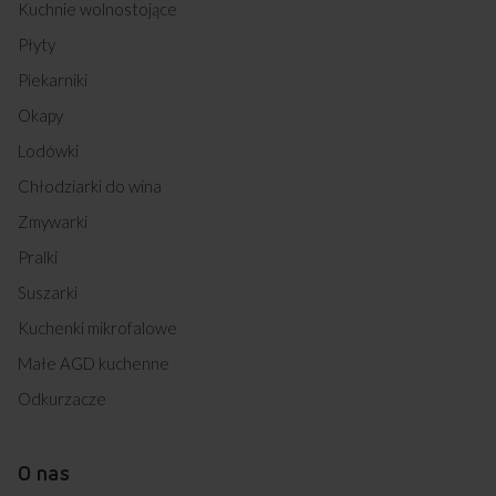
618GG5.43HZPMSDNAQ(XX) (kod: 54049)
Kuchnie wolnostojące
618IE3.468HTAKDPQ(XX) (kod: 54050)
Płyty
EBI 8874 AA (kod: 54063)
EBI 8873 B AA (kod: 54064)
Piekarniki
EBI 8862 AA (kod: 54065)
Okapy
EBI 810 74 C AA (kod: 54066)
EBI 810 74 AA (kod: 54067)
Lodówki
EBI 8562 AA (kod: 54068)
Chłodziarki do wina
EBI 8562 C AA (kod: 54069)
EBF 8551 AA (kod: 54075)
Zmywarki
EBA 8552 AA (kod: 54084)
Pralki
GHI 85312 AA (kod: 54089)
GHGI 85512 AA (kod: 54090)
Suszarki
EBI 81074 B AA (kod: 54358)
Kuchenki mikrofalowe
EBI 810 74 W AA (kod: 54359)
EBI8562 B AA (kod: 54360)
Małe AGD kuchenne
510GE3.43ZPTAFP(XX) (kod: 54715)
618GG5.43HZPTABDNQ(XX) (kod: 54745)
Odkurzacze
57GE3.43HZPTA(XX) (kod: 54755)
EBI 810 64 AA (kod: 54762)
EBI 810 64 B AA (kod: 54763)
O nas
EBI 810 64 W AA (kod: 54764)