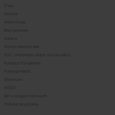
514CE3.413TSKDHAQ(XL) (kod: 54838)
O nas
514CE3.413TSKDHAQ(W) (kod: 54839)
Historia
514GCE3.43ZPTSKDAQ(XXL) (kod: 54841)
57GE3.43HZPTADNAQ(XX) (kod: 54870)
Amica Group
57GE3.43HZPTADNAQ(W) (kod: 54871)
Biuro prasowe
EBX8551AA (kod: 54939)
EBI 8564 AA PROBABY (kod: 54962)
Kariera
EBI 8564 B AA PROBABY (kod: 54963)
Relacje inwestorskie
510GE3.43ZPTADNAQ(XX) (kod: 54981)
510GE3.43ZPTADNAQ(W) (kod: 54982)
ESG – środowisko, ludzie, ład zarządczy
EBI 8564 W AA PROBABY (kod: 55019)
Fundusze Europejskie
EBI 8874 B AA PROBABY (kod: 55056)
EBI 8874 AA PROBABY (kod: 55057)
Fundacja Amicis
EBI 8774 B AA PROBABY (kod: 55061)
Showroom
EBI 8774 W AA PROBABY (kod: 55062)
620GE3.43ZPTAKDPNAQ(XX) (kod: 55367)
RODO
520GE3.43ZPTAFP(XX) (kod: 55369)
Akt o usługach cyfrowych
520GE3.43ZPTADNAQ(XX) (kod: 55371)
520GE3.43ZPTADNAQ(W) (kod: 55372)
Polityka zarządzania
58GGD5.43HZPMSNQ(W) (kod: 55538)
58GGD5.43HZPMSNQ(XX) (kod: 55541)