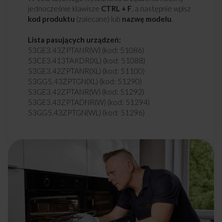
jednocześnie klawisze
CTRL + F
, a następnie wpisz
kod produktu
(zalecane) lub
nazwę modelu
.
Lista pasujących urządzeń:
53GE3.43ZPTANR(W) (kod: 51086)
53CE3.413TAKDR(XL) (kod: 51088)
53GE3.42ZPTANR(XL) (kod: 51100)
53GG5.43ZPTGN(XL) (kod: 51290)
53GE3.42ZPTANR(W) (kod: 51292)
53GE3.43ZPTADNR(W) (kod: 51294)
53GG5.43ZPTGN(WL) (kod: 51296)
53GE3.43ZPTADNR(XL) (kod: 51300)
53CE3.413TAR(WL) (kod: 51302)
EBG8542 (kod: 51410)
EBG8652 (kod: 51412)
HKG86525 (kod: 51416)
GHG85512 (kod: 51420)
GHGG85512 (kod: 51422)
51CE3.413TAR(XL) (kod: 51572)
EBS8441 (kod: 51708)
EBS8752 (kod: 51710)