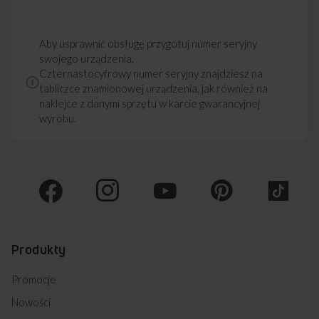
58CE3.413HTAQ(XX) (kod: 53995)
58GE3.43HZPTADNAQ(W) (kod: 54010)
58GE3.43HZPTADNAQ(XX) (kod: 54011)
Aby usprawnić obsługę przygotuj numer seryjny
58GE3.43HZPTADQ(XX) (kod: 54012)
swojego urządzenia.
58GG5.43HZPMSNQ(W) (kod: 54018)
Czternastocyfrowy numer seryjny znajdziesz na
58GG5.43HZPMSNQ(XX) (kod: 54019)
tabliczce znamionowej urządzenia, jak również na
608CE3.434TSDQ(XL) (kod: 54022)
naklejce z danymi sprzętu w karcie gwarancyjnej
608GE3.43ZPTSKDNAQ(WL) (kod: 54025)
wyrobu.
608GE3.43ZPTSKDNAQ(XL) (kod: 54026)
614CE3.434TSKDPHAQ(XXL) (kod: 54028)
614GCE3.43ZPTSAQ(XL) (kod: 54030)
614GCE3.43ZPTSKDPAQ(XL) (kod: 54031)
614MCE3.45ZPTSDQ(XL) (kod: 54032)
618CE3.434HTAKDQ(W) (kod: 54036)
618CE3.434HTAKDQ(XX) (kod: 54037)
618GE3.43HZPTADNQ(W) (kod: 54043)
618GE3.43HZPTADNQ(XX) (kod: 54044)
Produkty
618GE3.43HZPTAKDNAQ(W) (kod: 54045)
618GE3.43HZPTAKDPNAQ(XX) (kod: 54046)
Promocje
618GG4.43HZPMSQ(W) (kod: 54047)
Nowości
618GG4.43HZPMSQ(XX) (kod: 54048)