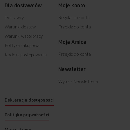
Dla dostawców
Moje konto
MEB8552 INTEGRA (kod: 56245)
522GE3.43ZPTADNA(W) (kod: 56410)
522GE3.43ZPTADNA(XX) (kod: 56413)
Dostawcy
Regulamin konta
EB85629B STUDIO (kod: 56431)
Warunki dostaw
Przejdź do konta
EB85529 STUDIO (kod: 56432)
58GET3.43HZPTADNA(XX) (kod: 57019)
Warunki współpracy
Moja Amica
6118IED3.475HTAKDP(XX) (kod: 57083)
Polityka zakupowa
6123GE3.43HZPTSKDPNA(XX) (kod: 57088)
6123GES3.43HZPTSPRDNA(XX) (kod: 57089)
Przejdź do konta
Kodeks postępowania
6226CE3.434TSKDPHA(XX) (kod: 57090)
6226GCED3.43ZPTSKDPA(XX) (kod: 57093)
Newsletter
58GET2.43HZPTADFAI(XSX) (kod: 57220)
CES38319B INTEGRA (kod: 57488)
Wypis z Newslettera
58GET3.43HZPTADPAF(XX) (kod: 58466)
58GET3.43HZPTADPFA(XX) (kod: 58642)
514GcED3.43ZpTsKDA(XxL (kod: 58646)
Deklaracja dostępności
6123GE3.43HZpTsKDpA(Xx (kod: 58649)
58GE3.43HZPTADPA(XX) PI (kod: 58655)
6118IED3.475HTaKDp(Xx) (kod: 58659)
Polityka prywatności
523GET3.43PAZPTTSDPSCA (kod: 58668)
6226GCES3.43ZPTSKDPA(X (kod: 58677)
Mapa strony