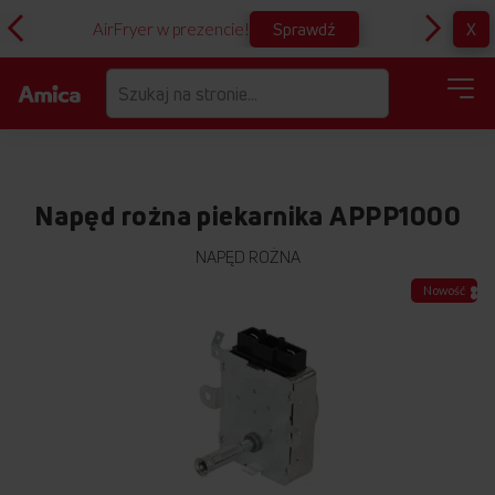
Sprawdź
X
AirFryer w prezencie!
D
Napęd rożna piekarnika APPP1000
NAPĘD ROŻNA
Przejdź
Nowość
na
koniec
galerii