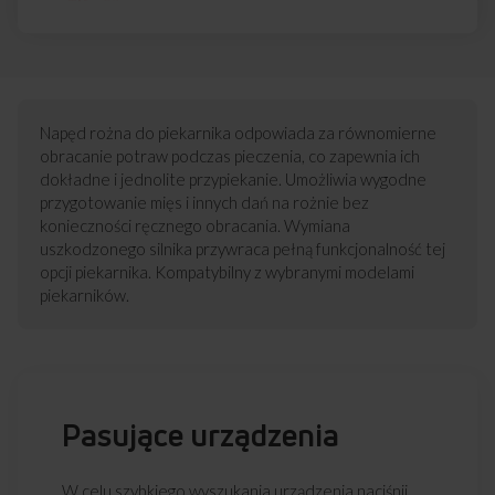
Napęd rożna do piekarnika odpowiada za równomierne
obracanie potraw podczas pieczenia, co zapewnia ich
dokładne i jednolite przypiekanie. Umożliwia wygodne
przygotowanie mięs i innych dań na rożnie bez
konieczności ręcznego obracania. Wymiana
uszkodzonego silnika przywraca pełną funkcjonalność tej
opcji piekarnika. Kompatybilny z wybranymi modelami
piekarników.
Pasujące urządzenia
W celu szybkiego wyszukania urządzenia naciśnij