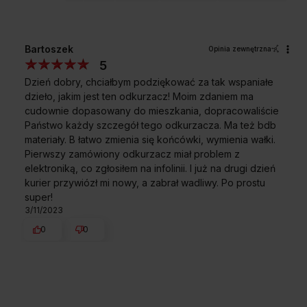
Bartoszek
Opinia zewnętrzna
5
Dzień dobry, chciałbym podziękować za tak wspaniałe
dzieło, jakim jest ten odkurzacz! Moim zdaniem ma
cudownie dopasowany do mieszkania, dopracowaliście
Państwo każdy szczegół tego odkurzacza. Ma też bdb
materiały. B łatwo zmienia się końcówki, wymienia wałki.
Pierwszy zamówiony odkurzacz miał problem z
elektroniką, co zgłosiłem na infolinii. I już na drugi dzień
kurier przywiózł mi nowy, a zabrał wadliwy. Po prostu
super!
3/11/2023
0
0