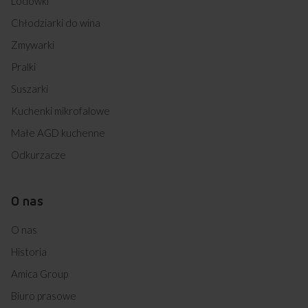
Lodówki
Chłodziarki do wina
Zmywarki
Pralki
Suszarki
Kuchenki mikrofalowe
Małe AGD kuchenne
Odkurzacze
O nas
O nas
Historia
Amica Group
Biuro prasowe