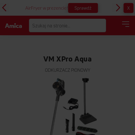
Sprawdź
X
AirFryer w prezencie!
D
VM XPro Aqua
ODKURZACZ PIONOWY
Przejdź
na
koniec
galerii