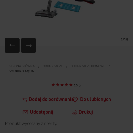
1/16
Przejdź
na
STRONA GŁÓWNA
ODKURZACZE
ODKURZACZE PIONOWE
początek
VM XPRO AQUA
galerii
5.0
(
1
)
Dodaj do porównania
Do ulubionych
Udostępnij
Drukuj
Produkt wycofany z oferty.