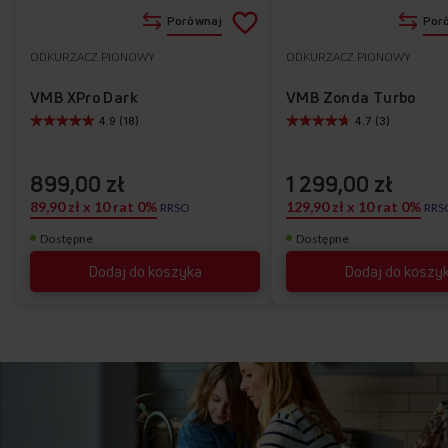
Dodaj
Porównaj
Por
do
ODKURZACZ PIONOWY
ODKURZACZ PIONOWY
Do
listy
ulubionych
VMB XPro Dark
VMB Zonda Turbo
4.9 (18)
4.7 (3)
życzeń
899,00 zł
1 299,00 zł
89,90 zł x 10 rat 0%
129,90 zł x 10 rat 0%
RRSO
RRS
Dostępne
Dostępne
Dodaj do koszyka
Dodaj do koszy