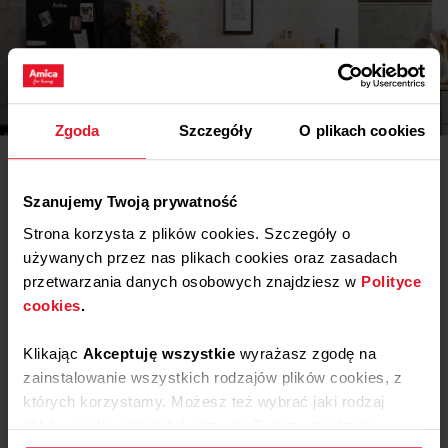
Inspiracje
Zgoda
Szczegóły
O plikach cookies
Potrzebujesz porady? Chcesz trochę więcej poczytać o
różnego rodzaju rozwiązaniach lub sprzęcie? Wejdź do
naszego świata inspiracji - tam znajdziesz wszystko, co
Szanujemy Twoją prywatność
może Cię zainteresować!
Strona korzysta z plików cookies. Szczegóły o
Dowiedz się więcej
używanych przez nas plikach cookies oraz zasadach
przetwarzania danych osobowych znajdziesz w
Polityce
cookies
.
Opinie
Klikając
Akceptuję wszystkie
wyrażasz zgodę na
zainstalowanie wszystkich rodzajów plików cookies, z
5
100%
których korzystamy. Możesz też wybrać jaki rodzaj
plików cookies zainstalujemy na Twoim urządzeniu,
4
0%
5.0