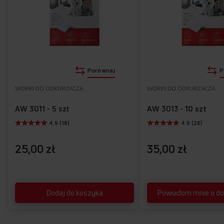
Porównaj
P
WORKI DO ODKURZACZA
WORKI DO ODKURZACZA
AW 3011 - 5 szt
AW 3013 - 10 szt
4.9 (18)
4.9 (26)
25,00 zł
35,00 zł
Dodaj do koszyka
Powiadom mnie o do