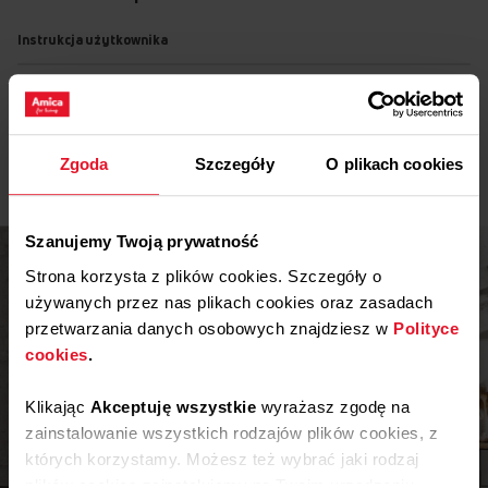
Instrukcja użytkownika
Ostrzeżenia i informacje dotyczące
Pobierz
bezpieczeństwa
Pobierz
Instrukcja obsługi
Zgoda
Szczegóły
O plikach cookies
Szanujemy Twoją prywatność
Strona korzysta z plików cookies. Szczegóły o
używanych przez nas plikach cookies oraz zasadach
przetwarzania danych osobowych znajdziesz w
Polityce
cookies
.
Klikając
Akceptuję wszystkie
wyrażasz zgodę na
zainstalowanie wszystkich rodzajów plików cookies, z
których korzystamy. Możesz też wybrać jaki rodzaj
Inspiracje
plików cookies zainstalujemy na Twoim urządzeniu,