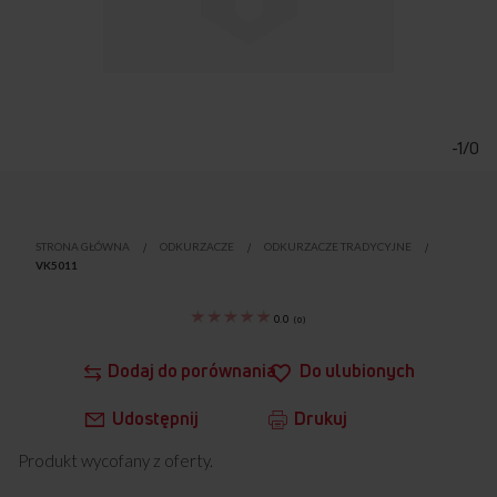
Przejdź
na
początek
-1/0
galerii
STRONA GŁÓWNA
ODKURZACZE
ODKURZACZE TRADYCYJNE
VK5011
0.0
(
0
)
Dodaj do porównania
Do ulubionych
Udostępnij
Drukuj
Produkt wycofany z oferty.