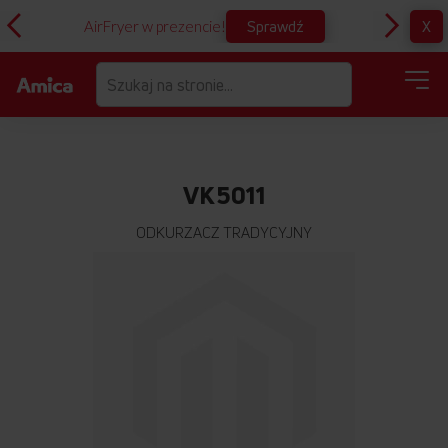
Sprawdź
X
AirFryer w prezencie!
D
VK5011
ODKURZACZ TRADYCYJNY
Przejdź
na
koniec
galerii