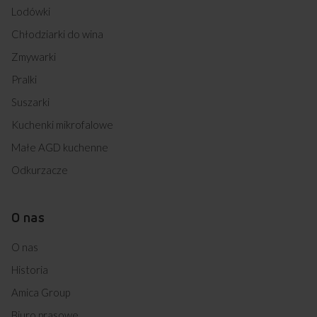
Lodówki
Chłodziarki do wina
Zmywarki
Pralki
Suszarki
Kuchenki mikrofalowe
Małe AGD kuchenne
Odkurzacze
O nas
O nas
Historia
Amica Group
Biuro prasowe