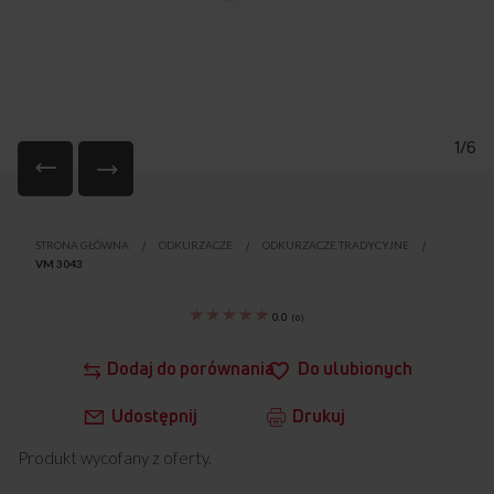
1/6
Przejdź
na
STRONA GŁÓWNA
ODKURZACZE
ODKURZACZE TRADYCYJNE
początek
VM 3043
galerii
0.0
(
0
)
Dodaj do porównania
Do ulubionych
Udostępnij
Drukuj
Produkt wycofany z oferty.