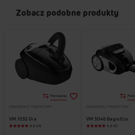
Zobacz podobne produkty
Dodaj
Porównaj
Por
do
ODKURZACZ TRADYCYJNY
ODKURZACZ TRADYCYJNY
Do
listy
ulubionych
VM 1032 Ora
VM 3046 Bagio Eco
4.9 (11)
5.0 (5)
życzeń