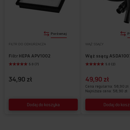
Porównaj
P
FILTR DO ODKURZACZA
WĄŻ SSĄCY
Filtr HEPA APV1002
Wąż ssący ASDA100
5.0 (7)
5.0 (2)
34,90 zł
49,90 zł
Cena regularna
58,90 zł
Najniższa cena: 58,90 zł
Dodaj do koszyka
Dodaj do kos