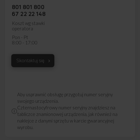
801 801 800
67 22 22 148
Koszt wg stawki
operatora
Pon - Pt
8:00 - 17:00
Skontaktuj się
Aby usprawnić obsługę przygotuj numer seryjny
swojego urządzenia.
Czternastocyfrowy numer seryjny znajdziesz na
tabliczce znamionowej urządzenia, jak również na
naklejce z danymi sprzętu w karcie gwarancyjnej
wyrobu.