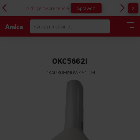
Sprawdź
X
AirFryer w prezencie!
D
OKC5662I
OKAP KOMINOWY 50 CM
Przejdź
na
koniec
galerii