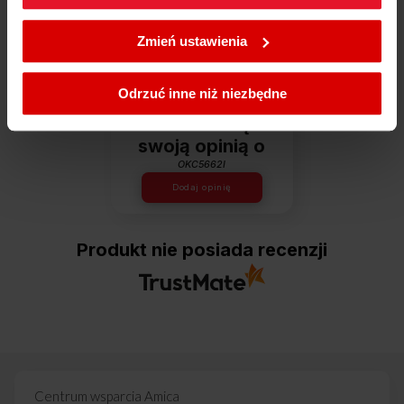
W każdej chwili możesz zmienić wybrane przez Ciebie
Dowiedz się więcej
ustawienia plików cookies wchodząc w zakładkę
Zmień ustawienia
Polityka cookies
.
Opinie
Odrzuć inne niż niezbędne
Podziel się
swoją opinią o
OKC5662I
Dodaj opinię
Produkt nie posiada recenzji
Centrum wsparcia Amica