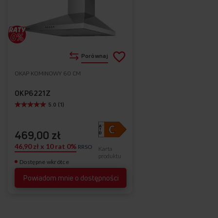
Dodaj
Porównaj
do
OKAP KOMINOWY 60 CM
Do
listy
ulubionych
OKP6221Z
5.0 (1)
życzeń
469,00 zł
46,90 zł x 10 rat 0%
RRSO
Karta
produktu
Dostępne wkrótce
Powiadom mnie o dostępności