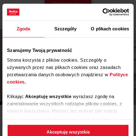
Pokaż więcej
Instrukcja użytkownika
Zgoda
Szczegóły
O plikach cookies
Ostrzeżenia i informacje dotyczące
Pobierz
bezpieczeństwa
Pobierz
Instrukcja obsługi
Szanujemy Twoją prywatność
Strona korzysta z plików cookies. Szczegóły o
używanych przez nas plikach cookies oraz zasadach
przetwarzania danych osobowych znajdziesz w
Polityce
cookies
.
Inspiracje
Klikając
Akceptuję wszystkie
wyrażasz zgodę na
zainstalowanie wszystkich rodzajów plików cookies, z
których korzystamy. Możesz też wybrać jaki rodzaj
Potrzebujesz porady? Chcesz trochę więcej poczytać o
różnego rodzaju rozwiązaniach lub sprzęcie? Wejdź do
plików cookies zainstalujemy na Twoim urządzeniu,
naszego świata inspiracji - tam znajdziesz wszystko, co
klikając
Zmień ustawienia.
może Cię zainteresować!
Akceptuję wszystkie