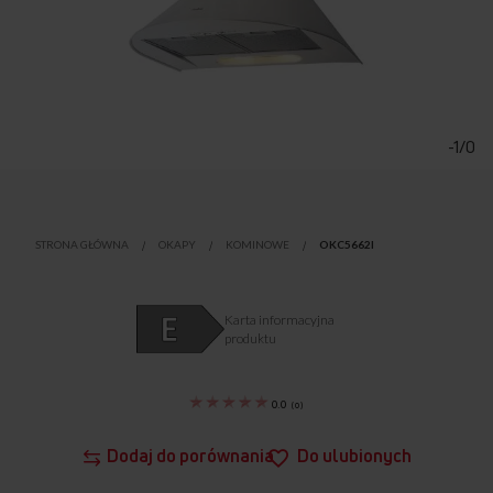
Przejdź
na
początek
-1/0
galerii
STRONA GŁÓWNA
OKAPY
KOMINOWE
OKC5662I
Karta informacyjna
produktu
0.0
(
0
)
Dodaj do porównania
Do ulubionych