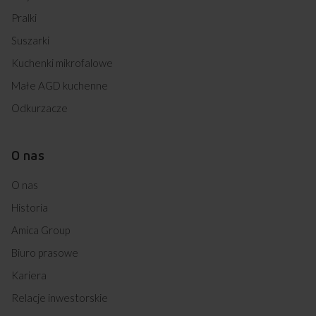
Pralki
Suszarki
Kuchenki mikrofalowe
Małe AGD kuchenne
Odkurzacze
O nas
O nas
Historia
Amica Group
Biuro prasowe
Kariera
Relacje inwestorskie