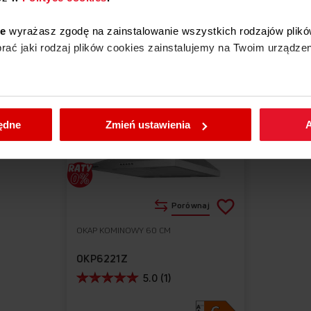
Zobacz podobne produkty
ie
wyrażasz zgodę na zainstalowanie wszystkich rodzajów plikó
ać jaki rodzaj plików cookies zainstalujemy na Twoim urządzen
enić wybrane przez Ciebie ustawienia plików cookies wchodząc
będne
Zmień ustawienia
A
Dodaj
Porównaj
do
OKAP KOMINOWY 60 CM
Do
listy
ulubionych
OKP6221Z
życzeń
5.0 (1)