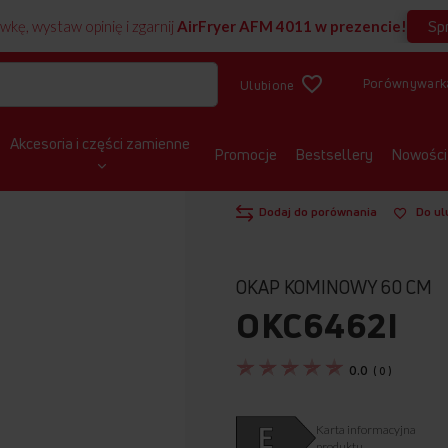
Sp
wkę, wystaw opinię i zgarnij
AirFryer AFM 4011 w prezencie!
Porównywark
Ulubione
Akcesoria i części zamienne
Promocje
Bestsellery
Nowości
STRONA GŁÓWNA
OKAPY
KOMIN
Dodaj do porównania
Do ul
OKAP KOMINOWY 60 CM
OKC6462I
0.0
(
0
)
Karta informacyjna
produktu