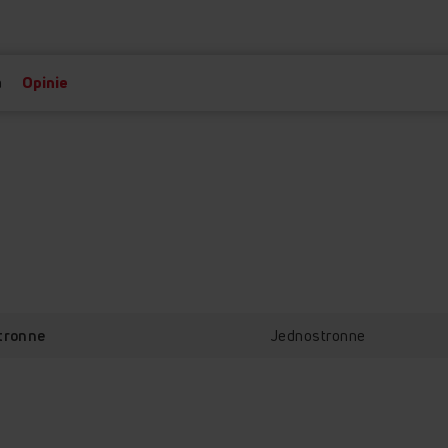
a
Opinie
Jednostronne
tronne