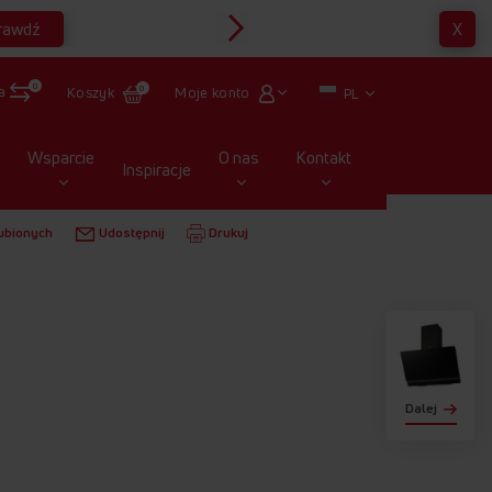
rawdź
X
Multirabaty
0
a
Moje konto
Koszyk
0
PL
Wsparcie
O nas
Kontakt
Inspiracje
OWE
OKC6462I
ubionych
Udostępnij
Drukuj
Dalej