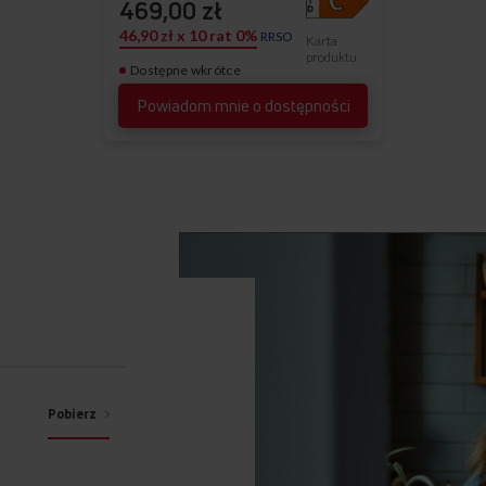
469,00 zł
46,90 zł x 10 rat 0%
RRSO
Karta
produktu
Dostępne wkrótce
Powiadom mnie o dostępności
Pobierz