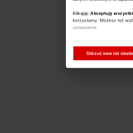
Klikając
Akceptuję wszystk
korzystamy. Możesz też wybr
ustawienia.
W każdej chwili możesz zmi
cookies
.
Odrzuć inne niż niez