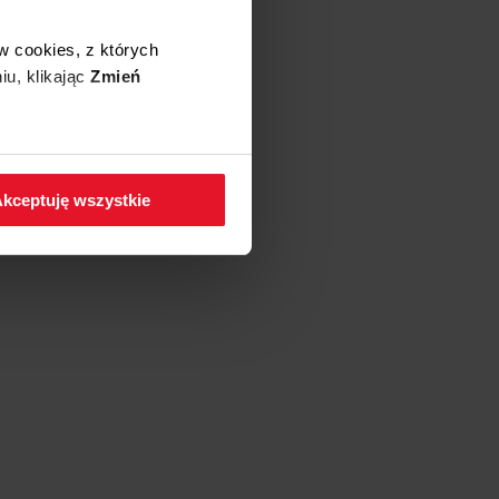
w cookies, z których
iu, klikając
Zmień
 w zakładkę
Polityka
kceptuję wszystkie