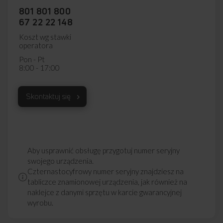
801 801 800
67 22 22 148
Koszt wg stawki
operatora
Pon - Pt
8:00 - 17:00
Skontaktuj się
Aby usprawnić obsługę przygotuj numer seryjny
swojego urządzenia.
Czternastocyfrowy numer seryjny znajdziesz na
tabliczce znamionowej urządzenia, jak również na
naklejce z danymi sprzętu w karcie gwarancyjnej
wyrobu.