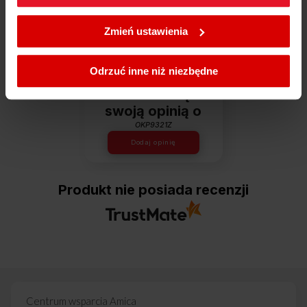
W każdej chwili możesz zmienić wybrane przez Ciebie
Dowiedz się więcej
ustawienia plików cookies wchodząc w zakładkę
Zmień ustawienia
Polityka cookies
.
Opinie
Odrzuć inne niż niezbędne
Podziel się
swoją opinią o
OKP9321Z
Dodaj opinię
Produkt nie posiada recenzji
Centrum wsparcia Amica