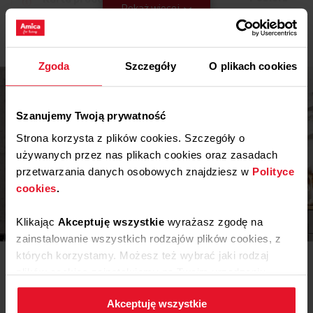
Pokaż więcej
Instrukcja użytkownika
Zgoda
Szczegóły
O plikach cookies
Ostrzeżenia i informacje dotyczące
Pobierz
bezpieczeństwa
Pobierz
Instrukcja obsługi
Szanujemy Twoją prywatność
Strona korzysta z plików cookies. Szczegóły o
używanych przez nas plikach cookies oraz zasadach
przetwarzania danych osobowych znajdziesz w
Polityce
cookies
.
Inspiracje
Klikając
Akceptuję wszystkie
wyrażasz zgodę na
zainstalowanie wszystkich rodzajów plików cookies, z
których korzystamy. Możesz też wybrać jaki rodzaj
Potrzebujesz porady? Chcesz trochę więcej poczytać o
różnego rodzaju rozwiązaniach lub sprzęcie? Wejdź do
plików cookies zainstalujemy na Twoim urządzeniu,
naszego świata inspiracji - tam znajdziesz wszystko, co
klikając
Zmień ustawienia.
może Cię zainteresować!
Akceptuję wszystkie