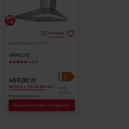
Dodaj
Porównaj
do
OKAP KOMINOWY 60 CM
Do
listy
ulubionych
OKP6221Z
5.0 (1)
życzeń
469,00 zł
46,90 zł x 10 rat 0%
RRSO
Karta
produktu
Dostępne wkrótce
Powiadom mnie o dostępności