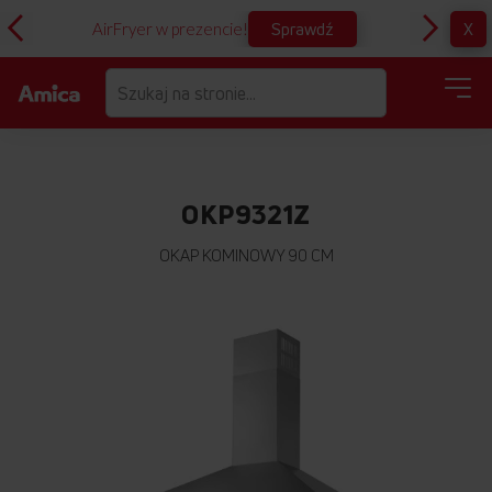
Sprawdź
X
AirFryer w prezencie!
D
OKP9321Z
OKAP KOMINOWY 90 CM
Przejdź
na
koniec
galerii