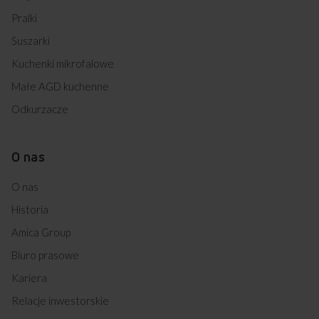
Pralki
Suszarki
Kuchenki mikrofalowe
Małe AGD kuchenne
Odkurzacze
O nas
O nas
Historia
Amica Group
Biuro prasowe
Kariera
Relacje inwestorskie