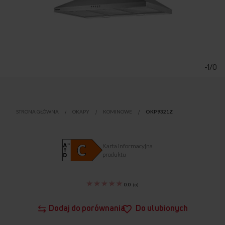
Przejdź
na
początek
-1/0
galerii
STRONA GŁÓWNA
OKAPY
KOMINOWE
OKP9321Z
Karta informacyjna
produktu
0.0
(
0
)
Dodaj do porównania
Do ulubionych