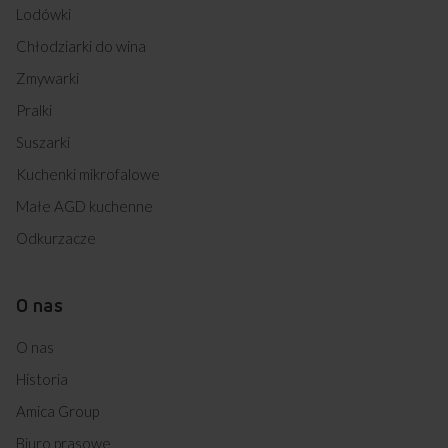
Lodówki
Chłodziarki do wina
Zmywarki
Pralki
Suszarki
Kuchenki mikrofalowe
Małe AGD kuchenne
Odkurzacze
O nas
O nas
Historia
Amica Group
Biuro prasowe