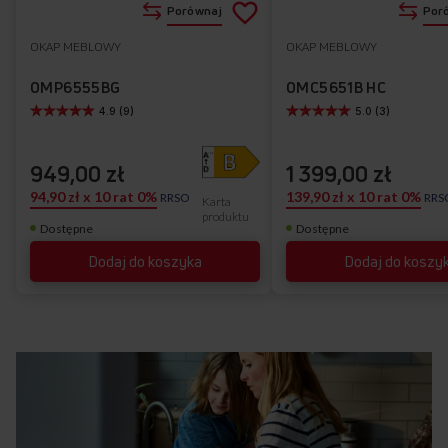
Dodaj
Porównaj
Por
do
OKAP MEBLOWY
OKAP MEBLOWY
Do
listy
ulubionych
OMP6555BG
OMC5651B HC
4.9 (9)
5.0 (3)
życzeń
949,00 zł
1 399,00 zł
94,90 zł x 10 rat 0%
139,90 zł x 10 rat 0%
RRSO
RRS
Karta
produktu
Dostępne
Dostępne
Dodaj do koszyka
Dodaj do koszy