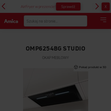
Sprawdź
X
AirFryer w prezencie!
D
OMP6254BG STUDIO
OKAP MEBLOWY
Przejdź
Pokaż produkt w 3D
na
koniec
galerii