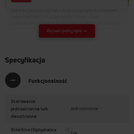
Ubrania, zasłony czy narzuty przesiąknięte kuchennymi
zapachami? Nie z okapami Amica! Nasze okapy
wyposażone zostały w nowoczesne i niezwykle wydajne
turbiny, które całkowicie usuną kuchenne zapachy. Zyskaj
Rozwiń pełny opis
pełen komfort pracy w kuchni!
Specyfikacja
Funkcjonalność
Sterowanie
Jednostronne
jednostronne lub
dwustronne
Listwa LED
SlimSize (Optymalna
Tak