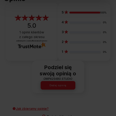
5
100%
4
0%
5.0
3
1
opinii klientów
0%
z całego okresu
zebranych i zweryfikowanych przez
2
0%
1
0%
Podziel się
swoją opinią o
OMP6254BG STUDIO
Dodaj opinię
Jak zbieramy opinie?