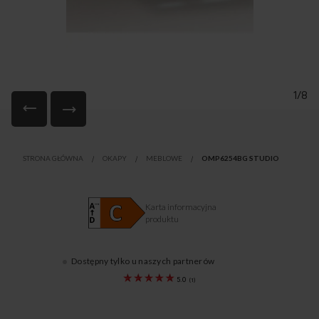
1/8
Przejdź
na
STRONA GŁÓWNA
OKAPY
MEBLOWE
OMP6254BG STUDIO
początek
galerii
Karta informacyjna
produktu
Dostępny tylko u naszych partnerów
1191537
5.0
(
1
)