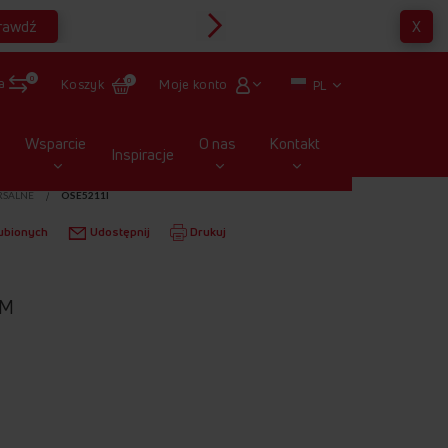
rawdź
X
Multirabaty
0
a
Moje konto
Koszyk
0
PL
Wsparcie
O nas
Kontakt
Inspiracje
RSALNE
OSE5211I
ubionych
Udostępnij
Drukuj
CM