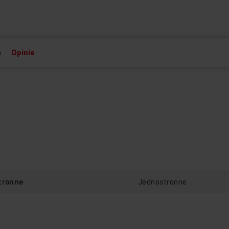
a
Opinie
Jednostronne
tronne