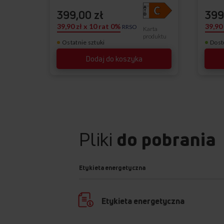
399,00 zł
399
39,90 zł x 10 rat 0%
39,90
RRSO
Karta
produktu
Ostatnie sztuki
Dost
Dodaj do koszyka
Pliki
do pobrania
Etykieta energetyczna
Etykieta energetyczna