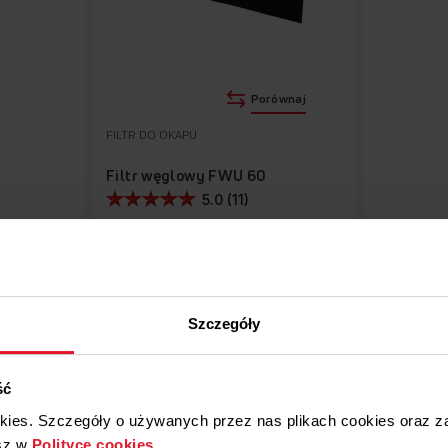
Porównaj
FILTR DO OKAPU
Filtr węglowy FWU 60
5.0 (11)
37,90 zł
Cena regularna
49,90 zł
Najniższa cena: 49,90 zł
Szczegóły
Dodaj do koszyka
ść
okies. Szczegóły o używanych przez nas plikach cookies oraz 
sz w
Polityce cookies
.