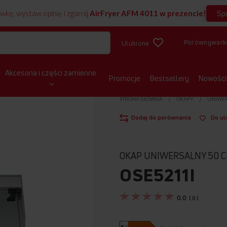
Sp
wkę, wystaw opinię i zgarnij
AirFryer AFM 4011 w prezencie!
Porównywark
Ulubione
Akcesoria i części zamienne
Promocje
Bestsellery
Nowości
STRONA GŁÓWNA
OKAPY
UNIWE
Dodaj do porównania
Do ul
OKAP UNIWERSALNY 50 
OSE5211I
0.0
(
0
)