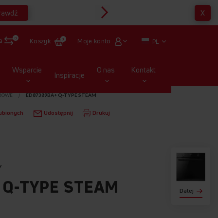
rawdź
X
Multirabaty
0
a
Moje konto
Koszyk
0
PL
Wsparcie
O nas
Kontakt
Inspiracje
ROWE
ED87389BA+ Q-TYPE STEAM
ubionych
Udostępnij
Drukuj
Y
 Q-TYPE STEAM
Dalej