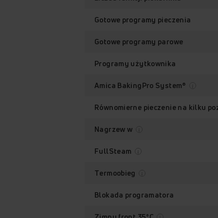
Gotowe programy pieczenia
Gotowe programy parowe
Programy użytkownika
Amica BakingPro System®
Równomierne pieczenie na kilku p
Nagrzew w
FullSteam
Termoobieg
Blokada programatora
Zimny front 35°C