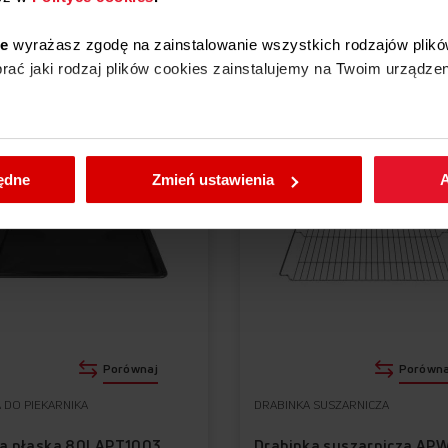
ie
wyrażasz zgodę na zainstalowanie wszystkich rodzajów plikó
Akcesoria i części zamienn
ać jaki rodzaj plików cookies zainstalujemy na Twoim urządzen
enić wybrane przez Ciebie ustawienia plików cookies wchodząc
PROMOCJA
będne
Zmień ustawienia
A
Porównaj
Porówna
 DO PIEKARNIKA
DRABINKA SUSZARNICZA
a płaska 80l APT1003
Drabinka suszarnicza AP