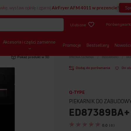
Sp
wkę, wystaw opinię i zgarnij
AirFryer AFM 4011 w prezencie!
Porównywark
Ulubione
Akcesoria i części zamienne
Promocje
Bestsellery
Nowości
Pokaż produkt w 3D
STRONA GŁÓWNA
PIEKARNIKI
PA
Dodaj do porównania
Do ul
Q-TYPE
PIEKARNIK DO ZABUDOW
ED87389BA+
0.0
(
0
)