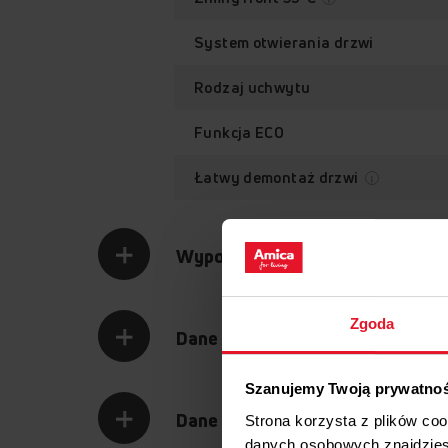
System otwierania drzwi
Rodzaj uchwytu
Funkcja ECO
Łatwy demontaż drzwi
Wyposażenie
Zgoda
Dane techniczne
Szanujemy Twoją prywatno
Dane logistyczne
Strona korzysta z plików co
danych osobowych znajdzie