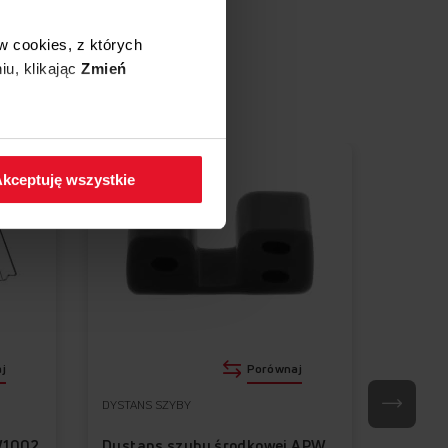
w cookies, z których
e
iu, klikając
Zmień
 w zakładkę
Polityka
kceptuję wszystkie
j
Porównaj
DYSTANS SZYBY
DYSTANS
W1002
Dystans szyby środkowej APWI1005-1