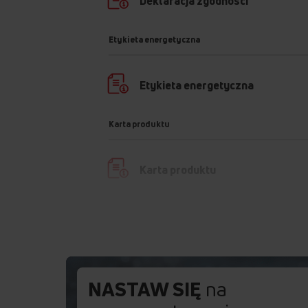
Deklaracja zgodności
Etykieta energetyczna
Etykieta energetyczna
Karta produktu
Karta produktu
Instrukcja użytkownika
Ostrzeżenia i informacje dotyczą
bezpieczeństwa
NASTAW SIĘ
na
Instrukcja obsługi