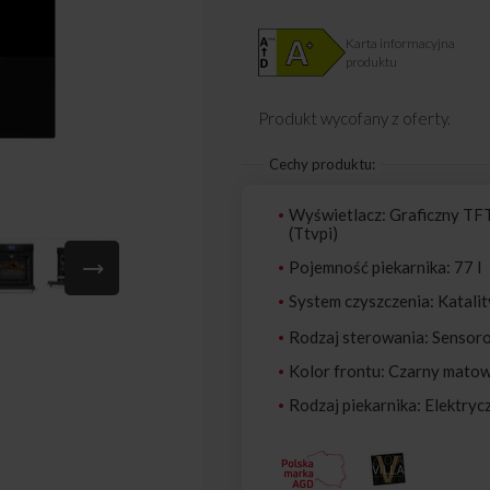
Karta informacyjna
produktu
Produkt wycofany z oferty.
Cechy produktu:
Wyświetlacz: Graficzny TFT
(Ttvpi)
Pojemność piekarnika: 77 l
System czyszczenia: Katali
Rodzaj sterowania: Sensor
Kolor frontu: Czarny mato
Rodzaj piekarnika: Elektryc