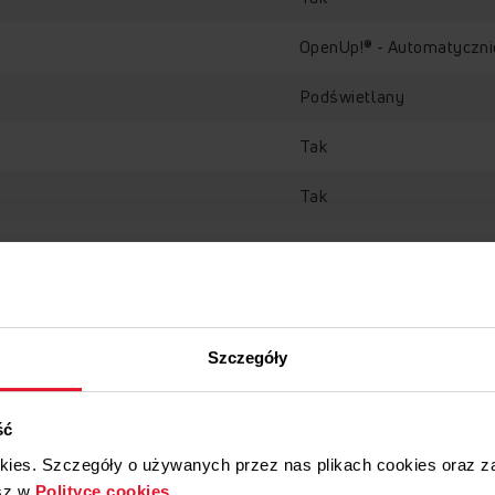
OpenUp!® - Automatyczni
Podświetlany
Tak
Tak
Szczegóły
ść
okies. Szczegóły o używanych przez nas plikach cookies oraz 
sz w
Polityce cookies
.