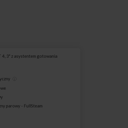
 4, 3" z asystentem gotowania
tyczny
owe
wy
zny parowy - FullSteam