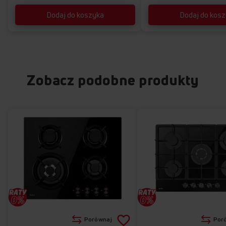
Dodaj do koszyka
Dodaj do kos
Zobacz podobne produkty
Dodaj
Porównaj
Por