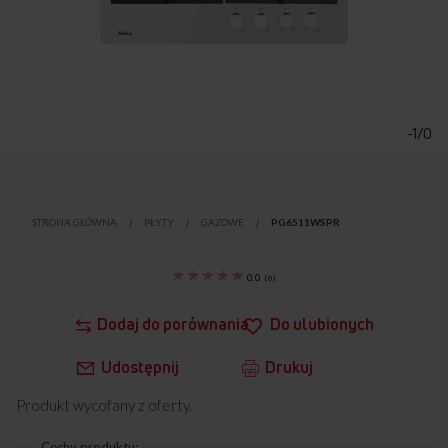
Przejdź
na
początek
-1/0
galerii
STRONA GŁÓWNA
PŁYTY
GAZOWE
PG6511WSPR
0.0
(
0
)
Dodaj do porównania
Do ulubionych
Udostępnij
Drukuj
Produkt wycofany z oferty.
Cechy produktu: