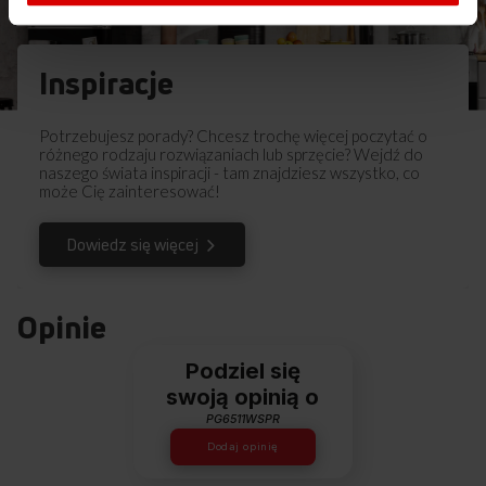
Inspiracje
Potrzebujesz porady? Chcesz trochę więcej poczytać o
różnego rodzaju rozwiązaniach lub sprzęcie? Wejdź do
naszego świata inspiracji - tam znajdziesz wszystko, co
może Cię zainteresować!
Dowiedz się więcej
Opinie
Podziel się
swoją opinią o
PG6511WSPR
Dodaj opinię