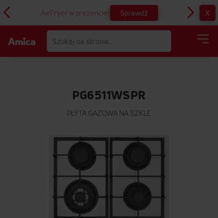
Sprawdź
X
AirFryer w prezencie!
D
PG6511WSPR
PŁYTA GAZOWA NA SZKLE
Przejdź
na
koniec
galerii