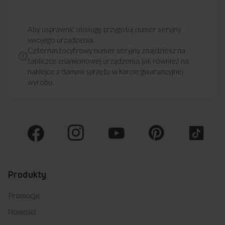
Aby usprawnić obsługę przygotuj numer seryjny
swojego urządzenia.
Czternastocyfrowy numer seryjny znajdziesz na
tabliczce znamionowej urządzenia, jak również na
naklejce z danymi sprzętu w karcie gwarancyjnej
wyrobu.
Produkty
Promocje
Nowości