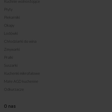
Kuchnie wolnostojące
Płyty
Piekarniki
Okapy
Lodówki
Chłodziarki do wina
Zmywarki
Pralki
Suszarki
Kuchenki mikrofalowe
Małe AGD kuchenne
Odkurzacze
O nas