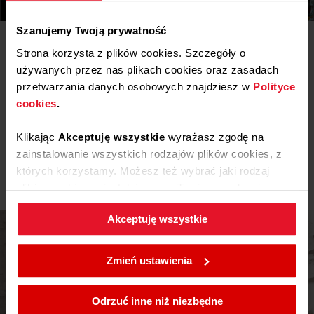
Szanujemy Twoją prywatność
Pliki
do pobrania
Strona korzysta z plików cookies. Szczegóły o
używanych przez nas plikach cookies oraz zasadach
przetwarzania danych osobowych znajdziesz w
Polityce
Instrukcja użytkownika
cookies
.
Ostrzeżenia i informacje dotyczące
Pobierz
Klikając
Akceptuję wszystkie
wyrażasz zgodę na
bezpieczeństwa
zainstalowanie wszystkich rodzajów plików cookies, z
Pobierz
Instrukcja obsługi
których korzystamy. Możesz też wybrać jaki rodzaj
plików cookies zainstalujemy na Twoim urządzeniu,
klikając
Zmień ustawienia.
Akceptuję wszystkie
W każdej chwili możesz zmienić wybrane przez Ciebie
ustawienia plików cookies wchodząc w zakładkę
Zmień ustawienia
Polityka cookies
.
Odrzuć inne niż niezbędne