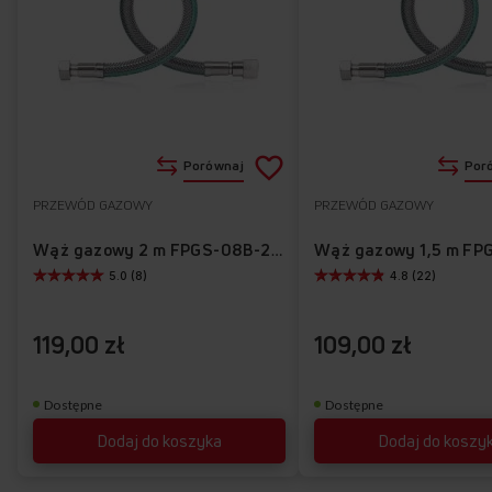
Dodaj
Porównaj
Por
do
PRZEWÓD GAZOWY
PRZEWÓD GAZOWY
Do
listy
ulubionych
Wąż gazowy 2 m FPGS-08B-200
5.0 (8)
4.8 (22)
życzeń
119,00 zł
109,00 zł
Dostępne
Dostępne
Dodaj do koszyka
Dodaj do koszy