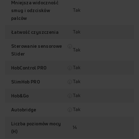
Mniejsza widoczność
Tak
smug i odzcisków
palców
Tak
Łatwość czyszczenia
4x bardziej
3x bardziej
Eleganckie
Mniejsza
Sterowanie sensorowe
Tak
odporna na
odporna
matowe
widoczność
Slider
zarysowania*
na
wykończenie
smug
uderzenia*
i odcisków
palców
Tak
HobControl PRO
Tak
SlimHob PRO
Tak
Hob&Go
Nowa elegancka
Tak
Autobridge
a powierzchnia
tandardowa błyszcząca powierzchn
matowa powierzchnia
Liczba poziomów mocy
14
(H)