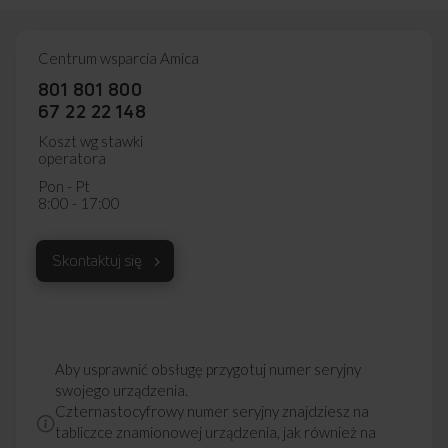
dzięki czemu
każdej instalacji
każdym z pól
zawsze możesz
elektrycznej.
grzejnych
liczyć na
Wybierz jeden
z osobna. Kiedy
Centrum wsparcia Amica
doskonałe
z pięciu
czas minie,
rezultaty
poziomów mocy
płyta
801 801 800
w kuchni.
i gotuj na
automatycznie
67 22 22 148
wszystkich
wyłączy pole
palnikach
i poinformuje
Koszt wg stawki
jednocześnie.
Cię o tym
operatora
dźwiękiem.
Pon - Pt
8:00 - 17:00
Poznaj
matową płytę
Skontaktuj się
indukcyjną Amica
Aby usprawnić obsługę przygotuj numer seryjny
swojego urządzenia.
Czternastocyfrowy numer seryjny znajdziesz na
tabliczce znamionowej urządzenia, jak również na