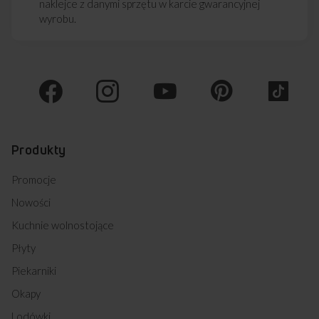
naklejce z danymi sprzętu w karcie gwarancyjnej
wyrobu.
Produkty
Promocje
Nowości
Matowa płyta indukcyjna
Kuchnie wolnostojące
PI6541PHTSUN 3.0
Płyty
M STUDIO
Piekarniki
Kolor: czarny
mat
Okapy
Lodówki