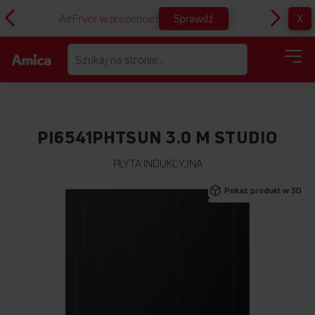
Sprawdź
X
AirFryer w prezencie!
D
PI6541PHTSUN 3.0 M STUDIO
PŁYTA INDUKCYJNA
Przejdź
Pokaż produkt w 3D
na
koniec
galerii