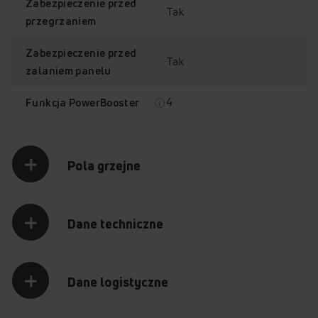
Zabezpieczenie przed
Tak
Matowa powierzchnia
przegrzaniem
płyty łączy praktyczność
z eleganckim wyglądem.
Zabezpieczenie przed
Nadaje kuchni
Tak
nowoczesny styl
zalaniem panelu
i zapewnia trwałość
oraz perfekcyjny wygląd
4
Funkcja PowerBooster
na lata.
Nienaganna
estetyka
Pola grzejne
Mniejsza
widoczność
smug
Dane techniczne
i odcisków
palców
Dane logistyczne
Matowa powłoka
minimalizuje ślady palców
i smug, zapewniając