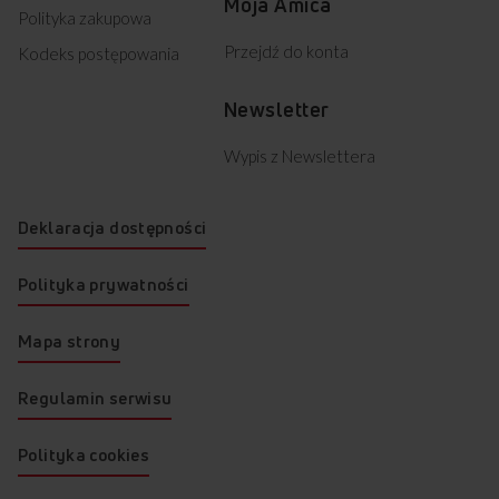
przegrzania/zalania panelu.
Moja Amica
płyty, aby uniknąć smug?
Polityka zakupowa
Najlepiej przecierać płytę po ostygnięciu
Przejdź do konta
Kodeks postępowania
miękką ściereczką z odrobiną delikatnego
środka. Regularne czyszczenie
zapobiega powstawaniu smug i sprawia,
Newsletter
że powierzchnia długo wygląda
perfekcyjnie.
Wypis z Newslettera
Deklaracja dostępności
Polityka prywatności
Mapa strony
Regulamin serwisu
Polityka cookies