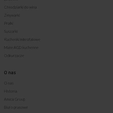
Eleganckie
4x bardziej
3×
Chłodziarki do wina
odporna na
matowe
bardziej
wykończenie
zarysowania*
odporna
Zmywarki
na
uderzenia*
Pralki
Mniej
Łatwa
Gotowanie
i
kipienia
smug
w czyszczeniu
bez
Suszarki
odcisków
i przypalania
palców
Kuchenki mikrofalowe
Małe AGD kuchenne
Odkurzacze
w
14 stopniowy
Montaż
‑
cienkim blacie
Slider
precyzyjna moc
grzania
O nas
O nas
Historia
Amica Group
Biuro prasowe
Sprawdź wymiary