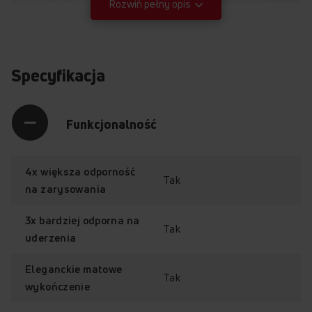
elegancja,
Rozwiń pełny opis
niezrównana
wytrzymałość
Specyfikacja
Funkcjonalność
4x większa odporność
Tak
Matowa płyta
na zarysowania
indukcyjna
3x bardziej odporna na
Tak
uderzenia
z
HobControl Pro
®
Eleganckie matowe
Tak
PI6541PHTSUN 3.0 M STUDIO
wykończenie