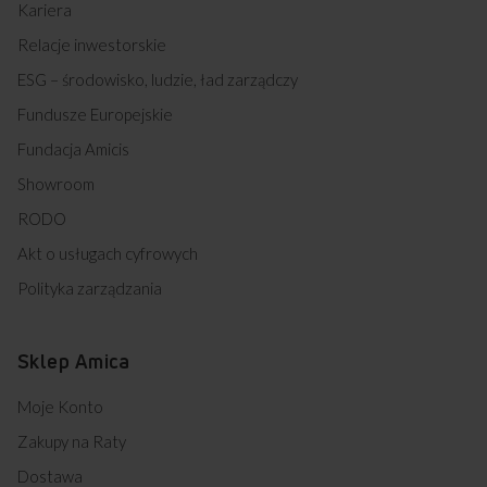
Kariera
matowej płyty
Relacje inwestorskie
indukcyjnej Amica
ESG – środowisko, ludzie, ład zarządczy
Fundusze Europejskie
Fundacja Amicis
Showroom
RODO
Akt o usługach cyfrowych
Polityka zarządzania
Sklep Amica
Najczęściej zadawane
pytania
Moje Konto
Zakupy na Raty
Dostawa