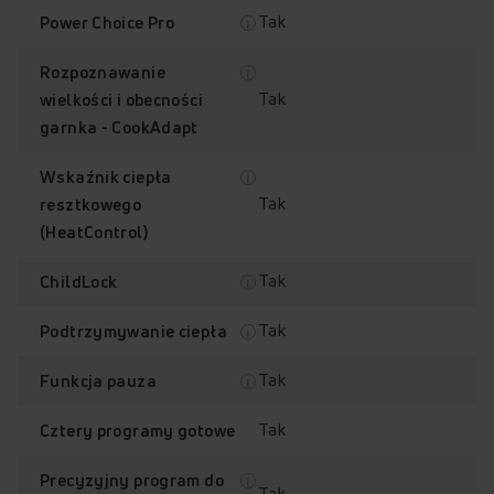
Tak
Power Choice Pro
Co wyróżnia
matową
Rozpoznawanie
płytę indukcyjną
Tak
wielkości i obecności
garnka - CookAdapt
Amica?
Wskaźnik ciepła
Tak
resztkowego
Trwałość na lata
(HeatControl)
4x bardziej
odporna na
Tak
ChildLock
zarysowania*
Tak
Podtrzymywanie ciepła
Przesuwanie garnków czy
patelni nie stanowi
problemu ‑ matowa
Tak
Funkcja pauza
powierzchnia płyty jest 4x
bardziej wytrzymała na
Tak
Cztery programy gotowe
zarysowania* niż
powierzchnia
standardowych płyt
Precyzyjny program do
Tak