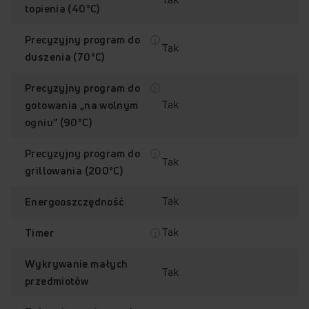
ceramicznych.
topienia (40°C)
Precyzyjny program do
Zwiększona
Tak
wytrzymałość
duszenia (70°C)
3x bardziej
Precyzyjny program do
odporna na
Tak
gotowania „na wolnym
uderzenia*
ogniu” (90°C)
Przypadkowe upuszczenia
naczyń? Płyta jest 3×
Precyzyjny program do
bardziej odporna na
Tak
grillowania (200°C)
uderzenia*, więc pozostaje
niezawodna nawet
podczas intensywnego
Tak
Energooszczędność
gotowania.
Tak
Timer
Wyjątkowy design
Eleganckie
Wykrywanie małych
Tak
matowe
przedmiotów
wykończenie