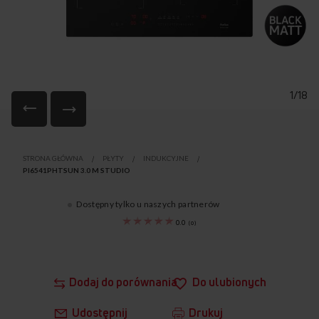
1/18
Przejdź
na
STRONA GŁÓWNA
PŁYTY
INDUKCYJNE
początek
PI6541PHTSUN 3.0 M STUDIO
galerii
Dostępny tylko u naszych partnerów
21875
0.0
(
0
)
Dodaj do porównania
Do ulubionych
Udostępnij
Drukuj