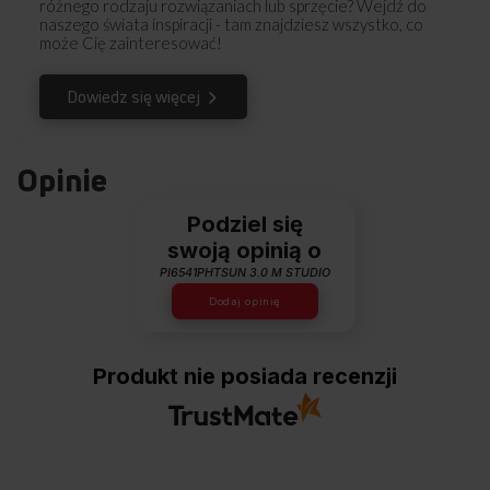
różnego rodzaju rozwiązaniach lub sprzęcie? Wejdź do
40% mniej energii
naszego świata inspiracji - tam znajdziesz wszystko, co
od tradycyjnej płyty
może Cię zainteresować!
ceramicznej. Nawet
w trybie standby pobór
Dowiedz się więcej
jest o połowę mniejszy
od tego wymaganego
normami.
Opinie
Podziel się
swoją opinią o
PI6541PHTSUN 3.0 M STUDIO
Dodaj opinię
Stabilna moc
PowerChoice
Timer dla
grzania
Pro
każdego pola
Produkt nie posiada recenzji
Danie gotuje się
Płyty
Użyj
albo smaży
indukcyjne
wbudowanego
równomiernie
Amica możesz
timera i zyskaj
bez cyklicznych
podłączyć
pełną kontrolę
skoków
do jedno‑
nad czasem
temperatury,
lub trójfazowej /
gotowania na