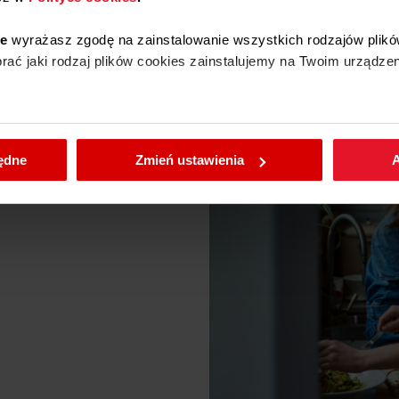
ie
wyrażasz zgodę na zainstalowanie wszystkich rodzajów plikó
ać jaki rodzaj plików cookies zainstalujemy na Twoim urządzen
enić wybrane przez Ciebie ustawienia plików cookies wchodząc
ce
będne
Zmień ustawienia
A
Pobierz