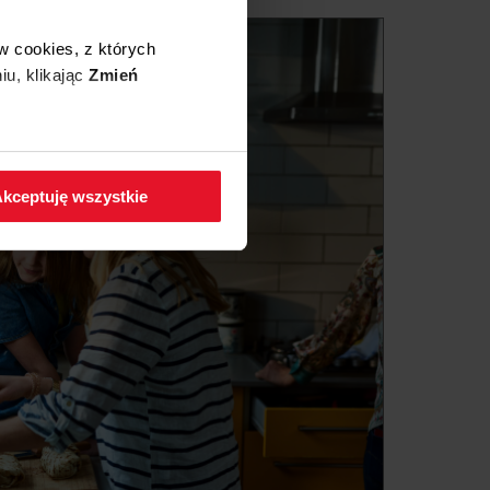
w cookies, z których
iu, klikając
Zmień
 w zakładkę
Polityka
kceptuję wszystkie