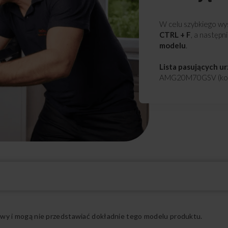
W celu szybkiego wys
CTRL + F
, a następn
modelu
.
Lista pasujących u
AMG20M70GSV (kod
Rozwiń pełny opis
ądowy i mogą nie przedstawiać dokładnie tego modelu produktu.