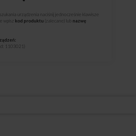
zukania urządzenia naciśnij jednocześnie klawisze
ie wpisz
kod produktu
(zalecane) lub
nazwę
rządzeń:
: 1103021)