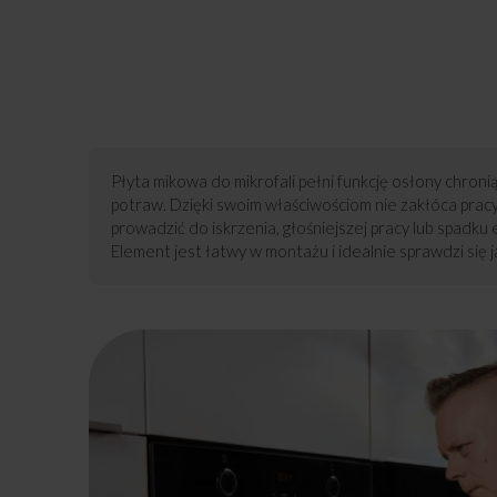
Płyta mikowa do mikrofali pełni funkcję osłony chr
potraw. Dzięki swoim właściwościom nie zakłóca prac
prowadzić do iskrzenia, głośniejszej pracy lub spadk
Element jest łatwy w montażu i idealnie sprawdzi się