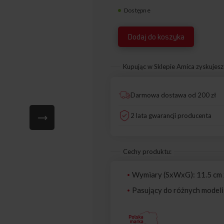
Dostępne
1034055
Dodaj do koszyka
Kupując w Sklepie Amica zyskujesz
Darmowa dostawa od 200 zł
2 lata gwarancji producenta
Cechy produktu:
Wymiary (SxWxG): 11.5 cm x
Pasujący do różnych modeli