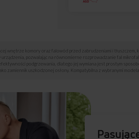
oniącej wnętrze komory oraz falowód przed zabrudzeniami i tłuszcze
y urządzenia, pozwalając na równomierne rozprowadzanie fal mikrofal
u efektywności podgrzewania, dlatego jej wymiana jest prostym sposo
 jako zamiennik uszkodzonej osłony. Kompatybilna z wybranymi modelam
Pasując