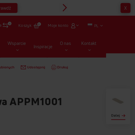
rawdź
X
Multirabaty
0
a
Moje konto
Koszyk
0
PL
Wsparcie
O nas
Kontakt
Inspiracje
KUCHENKI MIKROFALOWE
PŁYTKI MIKOWE
ubionych
Udostępnij
Drukuj
wa APPM1001
Dalej