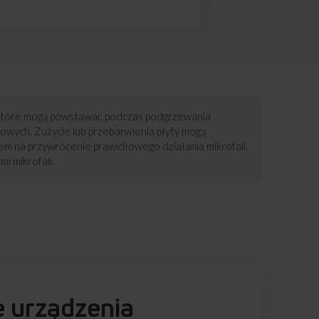
m, które mogą powstawać podczas podgrzewania
owych. Zużycie lub przebarwienia płyty mogą
bem na przywrócenie prawidłowego działania mikrofali.
i mikrofali.
e urządzenia