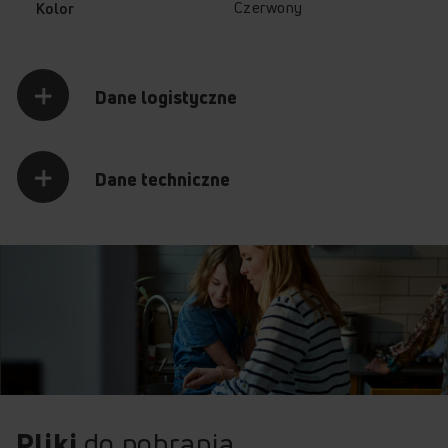
Czerwony
Kolor
EB7542 INTEGRA PYROLIZA (kod: 55624)
EB8862 INTEGRA (kod: 55632)
EB8874 INTEGRA PROBABY (kod: 55637)
EB8874B INTEGRA PROBABY (kod: 55638)
Dane logistyczne
EB8562 INTEGRA SOFT (kod: 55694)
MEB8552 INTEGRA (kod: 56245)
EB85629B STUDIO (kod: 56431)
EB85529 STUDIO (kod: 56432)
Dane techniczne
Pliki
do pobrania