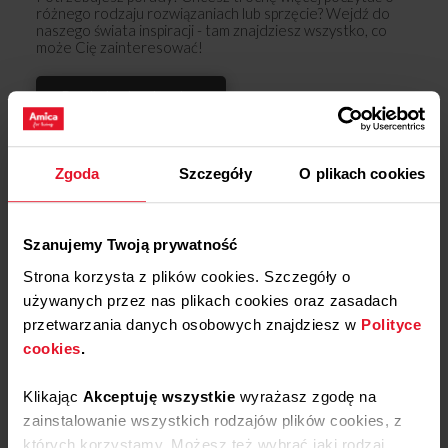
różnego rodzaju rozwiązaniach lub sprzęcie? Wejdź do
naszego świata inspiracji - tam znajdziesz wszystko, co
może Cię zainteresować!
Dowiedz się więcej
Opinie
Zgoda
Szczegóły
O plikach cookies
Podziel się
swoją opinią o
Szanujemy Twoją prywatność
Podświetlenie pokrętła
APK1126
Strona korzysta z plików cookies. Szczegóły o
Dodaj opinię
używanych przez nas plikach cookies oraz zasadach
przetwarzania danych osobowych znajdziesz w
Polityce
cookies
.
Produkt nie posiada recenzji
Klikając
Akceptuję wszystkie
wyrażasz zgodę na
zainstalowanie wszystkich rodzajów plików cookies, z
których korzystamy. Możesz też wybrać jaki rodzaj