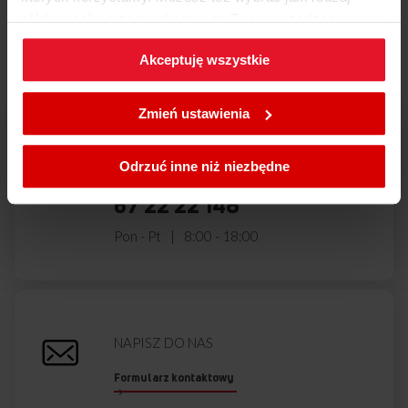
Masz pytania?
Skontaktuj się z
plików cookies zainstalujemy na Twoim urządzeniu,
nami!
klikając
Zmień ustawienia.
Akceptuję wszystkie
W każdej chwili możesz zmienić wybrane przez Ciebie
ustawienia plików cookies wchodząc w zakładkę
Zmień ustawienia
Polityka cookies
.
ZADZWOŃ DO NAS
Odrzuć inne niż niezbędne
801 801 800
67 22 22 148
Pon - Pt
8:00 - 18:00
NAPISZ DO NAS
Formularz kontaktowy