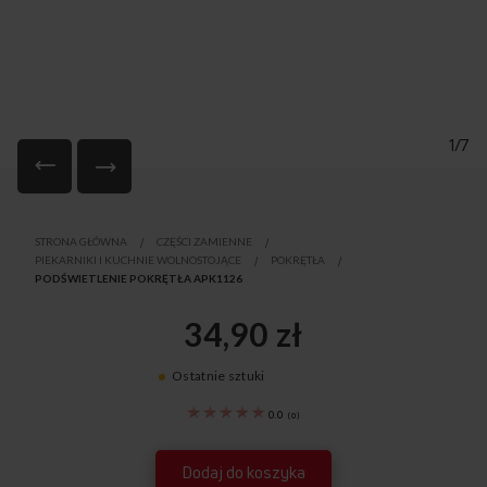
1/7
Przejdź
na
STRONA GŁÓWNA
CZĘŚCI ZAMIENNE
początek
PIEKARNIKI I KUCHNIE WOLNOSTOJĄCE
POKRĘTŁA
galerii
PODŚWIETLENIE POKRĘTŁA APK1126
34,90 zł
Ostatnie sztuki
8047701
0.0
(
0
)
Dodaj do koszyka