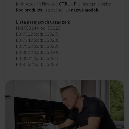
jednocześnie klawisze
CTRL + F
, a następnie wpisz
kod produktu
(zalecane) lub
nazwę modelu
.
Lista pasujących urządzeń:
HKI75314 (kod: 53323)
EBI7522 (kod: 53327)
EBI7542 (kod: 53328)
EBI7932 (kod: 53329)
EBI8873 (kod: 53330)
EBI8874 (kod: 53331)
EBI8562 (kod: 53335)
EBI8862 (kod: 53337)
614CE3.434TSYKDHA(XL) (kod: 53658)
614CE3.434TSKDPHAQ(XXL) (kod: 54028)
EBI 7522 AA (kod: 54056)
EBI 7532 B AA (kod: 54057)
EBI 7932 AA (kod: 54058)
EBI 8874 AA (kod: 54063)
EBI 8873 B AA (kod: 54064)
EBI 8862 AA (kod: 54065)
EBI 8562 AA (kod: 54068)