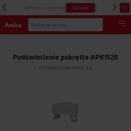
Sprawdź
X
AirFryer w prezencie!
D
Podświetlenie pokrętła APK1126
PODŚWIETLENIE POKRĘTŁA
Przejdź
na
koniec
galerii