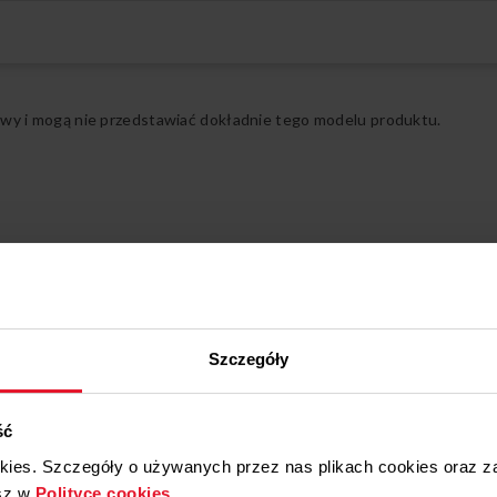
57GE3.43HZPTADNA
617GE2.33HZPTANQ(
57GE3.33HZPTADPAQ
57GE2.33HZPTAA(XX
Rozwiń pełny opis
510GE3.43ZPTADNAQ
57GE2.33HZPTADN(X
ądowy i mogą nie przedstawiać dokładnie tego modelu produktu.
617GE3.33HZPTADPA
510GE2.33ZPTANA(X
57GGH4.23ZPF(XX) 
57GGH5.43HZPMSN(X
510GEM2.33ZPPF(XX
57GEH2.33HZPTA(XX
510GEM2.33ZPTA(XX
57GEH3.33HZPTA(XX
510GES3.43ZPTAD(X
57GEH3.33HZPTADNA
Szczegóły
510GEM3.33ZPTADN
Tak
510GEH3.33ZPTADPA
510GEH3.43ZPTADNA
ść
617GGH4.33HZPF(XX
Srebrny
okies. Szczegóły o używanych przez nas plikach cookies oraz 
617GG5.43HZPTABDN
617GED3.33HZPTANQ
sz w
Polityce cookies
.