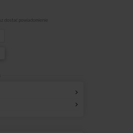
esz dostać powiadomienie
i
: