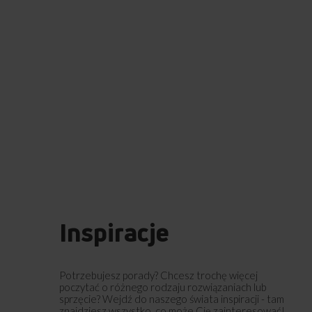
Inspiracje
Potrzebujesz porady? Chcesz trochę więcej
poczytać o różnego rodzaju rozwiązaniach lub
sprzęcie? Wejdź do naszego świata inspiracji - tam
znajdziesz wszystko, co może Cię zainteresować!