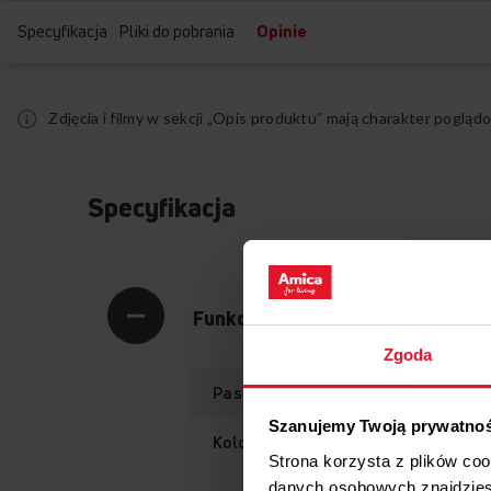
Specyfikacja
Pliki do pobrania
Opinie
Zdjęcia i filmy w sekcji „Opis produktu” mają charakter pogl
Specyfikacja
Funkcjonalność
Zgoda
Pasujący do różnych modeli
Szanujemy Twoją prywatno
Kolor
Strona korzysta z plików co
danych osobowych znajdzie