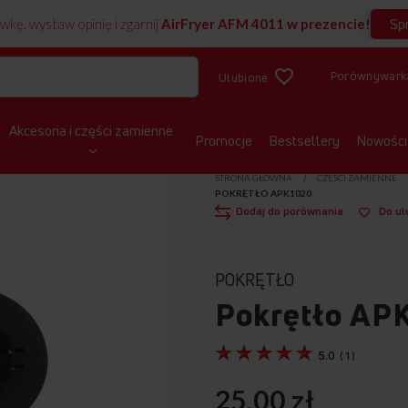
Sp
wkę, wystaw opinię i zgarnij
AirFryer AFM 4011 w prezencie!
Porównywark
Ulubione
Akcesoria i części zamienne
Promocje
Bestsellery
Nowości
STRONA GŁÓWNA
CZĘŚCI ZAMIENNE
POKRĘTŁO APK1020
Dodaj do porównania
Do ul
POKRĘTŁO
Pokrętło AP
5.0
(
1
)
25,00 zł