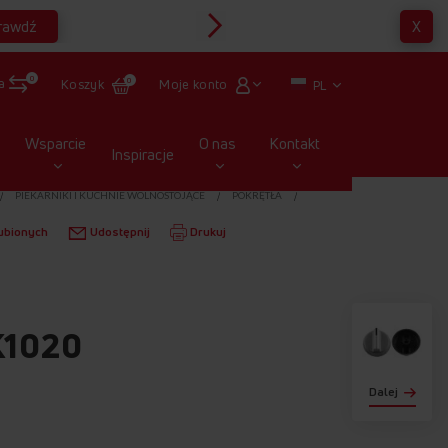
rawdź
X
Multirabaty
0
a
Moje konto
Koszyk
0
PL
Wsparcie
O nas
Kontakt
Inspiracje
PIEKARNIKI I KUCHNIE WOLNOSTOJĄCE
POKRĘTŁA
ubionych
Udostępnij
Drukuj
K1020
Dalej