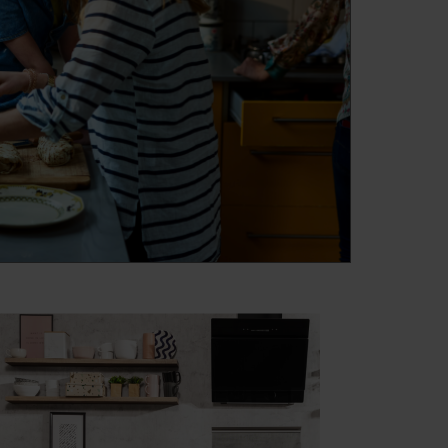
A(Xx) (kod: 58684)