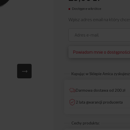
Dostępne wkrótce
9070315
Wpisz adres email na który chc
Powiadom mnie o dostępnośc
Kupując w Sklepie Amica zyskujesz
Darmowa dostawa od 200 zł
2 lata gwarancji producenta
Cechy produktu: