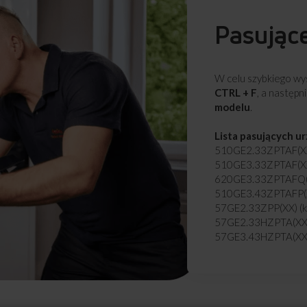
Pasując
W celu szybkiego wys
CTRL + F
, a następn
modelu
.
Lista pasujących u
510GE2.33ZPTAF(XX
510GE3.33ZPTAF(XX
620GE3.33ZPTAFQ(X
510GE3.43ZPTAFP(X
57GE2.33ZPP(XX) (k
57GE2.33HZPTA(XX)
57GE3.43HZPTA(XX)
57GG4.23OFP(XX) (
510GG4.23OFP(XX) 
57GE2.33ZPPF(XX) (
57GE3.33HZPTADAQ 