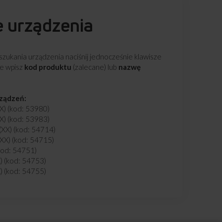
e urządzenia
zukania urządzenia naciśnij jednocześnie klawisze
ie wpisz
kod produktu
(zalecane) lub
nazwę
rządzeń:
) (kod: 53980)
) (kod: 53983)
X) (kod: 54714)
X) (kod: 54715)
od: 54751)
 (kod: 54753)
 (kod: 54755)
kod: 54757)
(kod: 54846)
kod: 54849)
(XX) (kod: 54850)