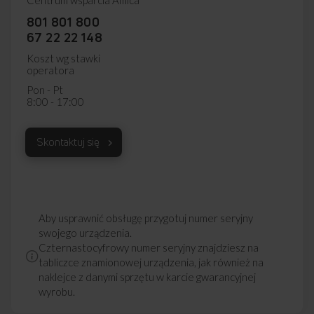
Centrum wsparcia Amica
801 801 800
67 22 22 148
Koszt wg stawki
operatora
Pon - Pt
8:00 - 17:00
Skontaktuj się
Aby usprawnić obsługę przygotuj numer seryjny
swojego urządzenia.
Czternastocyfrowy numer seryjny znajdziesz na
tabliczce znamionowej urządzenia, jak również na
naklejce z danymi sprzętu w karcie gwarancyjnej
wyrobu.