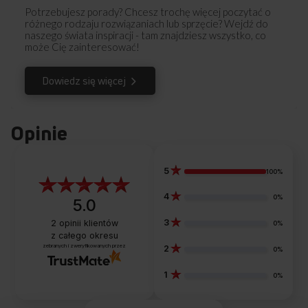
Potrzebujesz porady? Chcesz trochę więcej poczytać o
różnego rodzaju rozwiązaniach lub sprzęcie? Wejdź do
naszego świata inspiracji - tam znajdziesz wszystko, co
może Cię zainteresować!
Dowiedz się więcej
Opinie
5
100%
4
0%
5.0
3
2
opinii klientów
0%
z całego okresu
zebranych i zweryfikowanych przez
2
0%
1
0%