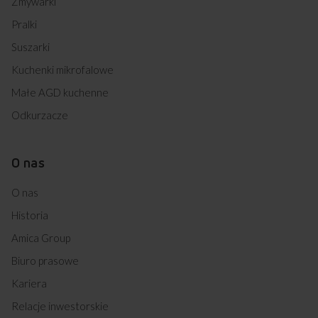
Zmywarki
Pralki
Suszarki
Kuchenki mikrofalowe
Małe AGD kuchenne
Odkurzacze
O nas
O nas
Historia
Amica Group
Biuro prasowe
Kariera
Relacje inwestorskie