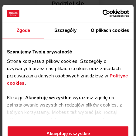
Podziel się
swoją opinią o
Pokrętło APK1050
Dodaj opinię
Zgoda
Szczegóły
O plikach cookies
Szanujemy Twoją prywatność
Jak zbieramy opinie?
Strona korzysta z plików cookies. Szczegóły o
Opinie klientów
używanych przez nas plikach cookies oraz zasadach
przetwarzania danych osobowych znajdziesz w
Polityce
Wyczyść
Szukaj
cookies
.
Klikając
Akceptuję wszystkie
wyrażasz zgodę na
zainstalowanie wszystkich rodzajów plików cookies, z
których korzystamy. Możesz też wybrać jaki rodzaj
Monika
zweryfikowano
plików cookies zainstalujemy na Twoim urządzeniu,
5
klikając
Zmień ustawienia.
Proste
, szybkie zakupy. Produkt bardzo szybko
Akceptuję wszystkie
dostarczony