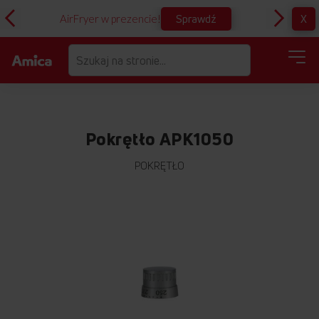
Sprawdź
X
AirFryer w prezencie!
D
Pokrętło APK1050
POKRĘTŁO
Przejdź
na
koniec
galerii