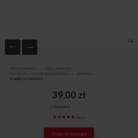
1/4
Przejdź
na
STRONA GŁÓWNA
CZĘŚCI ZAMIENNE
początek
PIEKARNIKI I KUCHNIE WOLNOSTOJĄCE
POKRĘTŁA
galerii
POKRĘTŁO APK1050
39,00 zł
Dostępne
9070275
5.0
(
2
)
Dodaj do koszyka