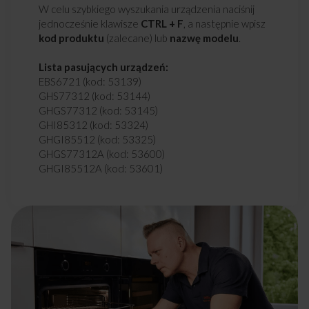
W celu szybkiego wyszukania urządzenia naciśnij
jednocześnie klawisze
CTRL + F
, a następnie wpisz
kod produktu
(zalecane) lub
nazwę modelu
.
Lista pasujących urządzeń:
EBS6721 (kod: 53139)
GHS77312 (kod: 53144)
GHGS77312 (kod: 53145)
GHI85312 (kod: 53324)
GHGI85512 (kod: 53325)
GHGS77312A (kod: 53600)
GHGI85512A (kod: 53601)
GHS77312A (kod: 53604)
GHI85312A (kod: 53605)
GHS75312 (kod: 53649)
614GCE3.43ZPYA(XL) ECO (kod: 53727)
614GCE3.43ZPTSYA(XL) ECO (kod: 53728)
614GCE3.43ZPTSYKDA(XL) ECO (kod: 53729)
614MCE3.45ZPTSYD(XL) ECO (kod: 53741)
614GCE3.33ZPAQ(XL) (kod: 54029)
614GCE3.43ZPTSAQ(XL) (kod: 54030)