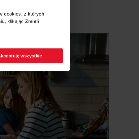
w cookies, z których
iu, klikając
Zmień
 w zakładkę
Polityka
kceptuję wszystkie