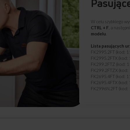
Pasując
W celu szybkiego wys
CTRL + F
, a następn
modelu
.
Lista pasujących u
FK2995.2FT (kod: 
FK2995.2FTX (kod:
FK299.2FTZ (kod: 
FK299.2FTZX (kod:
FK2695.4FT (kod: 
FK2695.4FTX (kod:
FK2996N.2FT (kod:
FK2996N.2FTX (kod
FK2995.2FTH (kod:
FK299.2FTZH (kod:
FD2385.4X (kod: 1
FD2385.4 (kod: 11
FK2996N.2FT(E) (ko