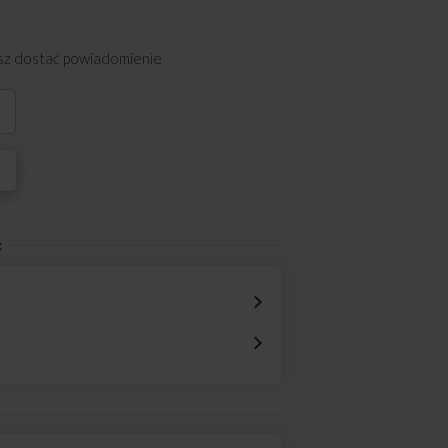
esz dostać powiadomienie
i
: