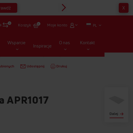
rawdź
X
Multirabaty
0
a
Moje konto
Koszyk
0
PL
Wsparcie
O nas
Kontakt
Inspiracje
LODÓWKI I ZAMRAŻARKI
PÓŁKI
ubionych
Udostępnij
Drukuj
na APR1017
Dalej