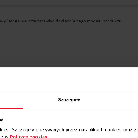
FK2995.2FTX(E) (ko
FK2995.2FT(E) (kod
Rozwiń pełny opis
FK2996N.2FTX(E) (k
FK2995.2FTH(E) (ko
ądowy i mogą nie przedstawiać dokładnie tego modelu produktu.
FK299.2FI (E) (kod:
Tak
Szczegóły
ść
okies. Szczegóły o używanych przez nas plikach cookies oraz 
sz w
Polityce cookies
.