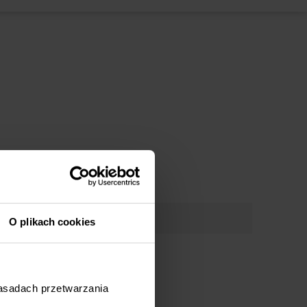
d: 1194334)
: 1194335)
od: 1194342)
d: 1194381)
 1195244)
O plikach cookies
zasadach przetwarzania