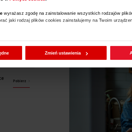
ie
wyrażasz zgodę na zainstalowanie wszystkich rodzajów plikó
ać jaki rodzaj plików cookies zainstalujemy na Twoim urządzen
enić wybrane przez Ciebie ustawienia plików cookies wchodząc
będne
Zmień ustawienia
A
ce
Pobierz