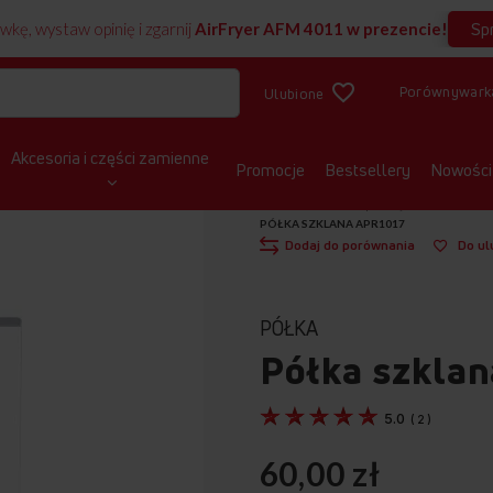
Sp
wkę, wystaw opinię i zgarnij
AirFryer AFM 4011 w prezencie!
Porównywark
Ulubione
Akcesoria i części zamienne
Promocje
Bestsellery
Nowości
STRONA GŁÓWNA
CZĘŚCI ZAMIENNE
PÓŁKA SZKLANA APR1017
Dodaj do porównania
Do ul
PÓŁKA
Półka szkla
5.0
(
2
)
60,00 zł