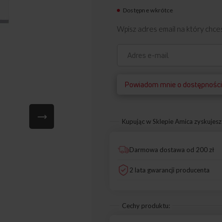
Dostępne wkrótce
1038188
Wpisz adres email na który chc
Powiadom mnie o dostępnośc
Kupując w Sklepie Amica zyskujesz
Darmowa dostawa od 200 zł
2 lata gwarancji producenta
Cechy produktu: