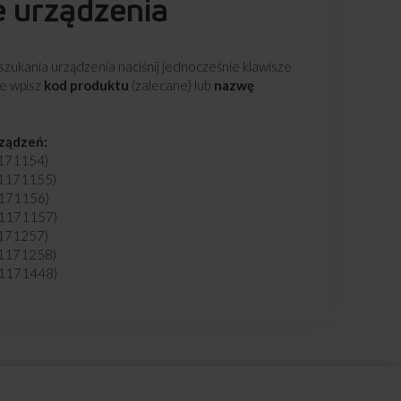
e urządzenia
zukania urządzenia naciśnij jednocześnie klawisze
ie wpisz
kod produktu
(zalecane) lub
nazwę
rządzeń:
1171154)
 1171155)
1171156)
 1171157)
1171257)
 1171258)
 1171448)
: 1171449)
 1190711)
 1190712)
191364)
91367)
d: 1194333)