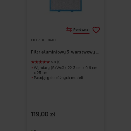
Porównaj
FILTR DO OKAPU
Do
Usuń
ulubionych
z
Filtr aluminiowy 3-warstwowy APF1011
ulubionych
5.0 (1)
Wymiary (SxWxG): 22.3 cm x 0.9 cm
x 25 cm
Pasujący do różnych modeli
119,00 zł