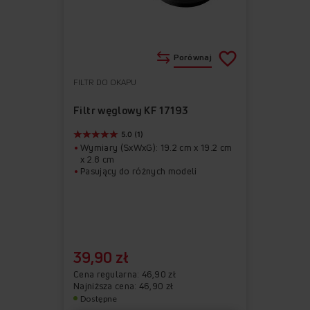
Porównaj
FILTR DO OKAPU
Do
Usuń
ulubionych
z
Filtr węglowy KF 17193
ulubionych
5.0 (1)
Wymiary (SxWxG): 19.2 cm x 19.2 cm
x 2.8 cm
Pasujący do różnych modeli
39,90 zł
Cena regularna
46,90 zł
Najniższa cena: 46,90 zł
Dostępne