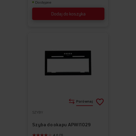
Dostępne
Dodaj do koszyka
Porównaj
SZYBY
Do
Usuń
ulubionych
z
Szyba do okapu APWI1029
ulubionych
4.0 (1)