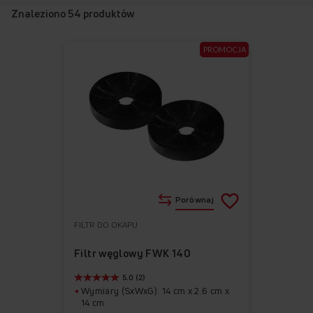
Znaleziono
54
produktów
PROMOCJA
Porównaj
FILTR DO OKAPU
Do
Usuń
ulubionych
z
Filtr węglowy FWK 140
ulubionych
5.0 (2)
Wymiary (SxWxG): 14 cm x 2.6 cm x
14 cm