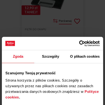
12,90 zł
TANIEJ!
Porównaj
FILTR DO OKAPU
Do
Usuń
ulubionych
z
Filtr węglowy FWK 310
ulubionych
Wymiary (SxWxG): 45 cm x 1.5 cm x
12 cm
Zgoda
Szczegóły
O plikach cookies
Pasujący do różnych modeli
Szanujemy Twoją prywatność
Strona korzysta z plików cookies. Szczegóły o
używanych przez nas plikach cookies oraz zasadach
49,00 zł
przetwarzania danych osobowych znajdziesz w
Polityce
Cena regularna
61,90 zł
cookies
.
Najniższa cena: 61,90 zł
Dostępne