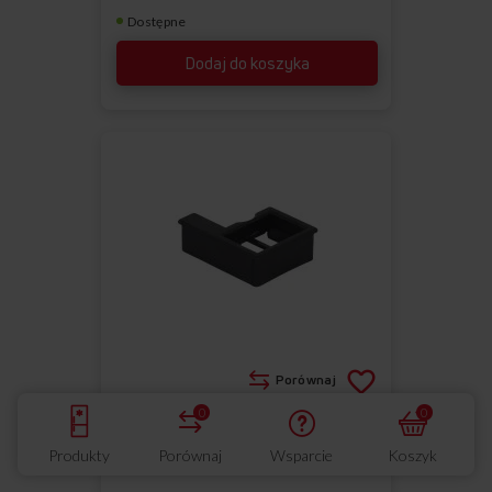
Dostępne
Dodaj do koszyka
Porównaj
0
0
PROWADNICE
Do
Usuń
Produkty
Porównaj
Wsparcie
Koszyk
ulubionych
z
Narożnik prowadnicy okapu prawy APCS1001