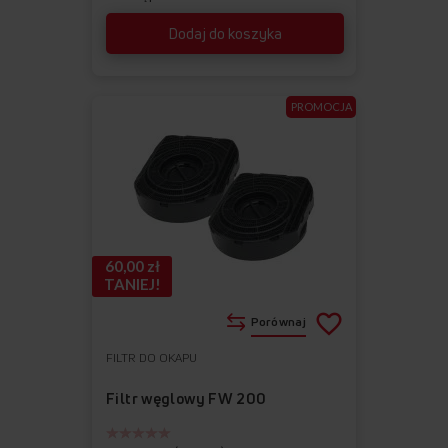
Dodaj do koszyka
PROMOCJA
60,00 zł
TANIEJ!
Porównaj
FILTR DO OKAPU
Do
Usuń
ulubionych
z
Filtr węglowy FW 200
ulubionych