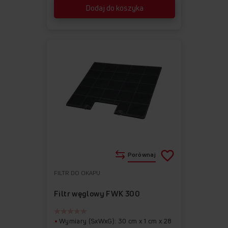
Dodaj do koszyka
Porównaj
FILTR DO OKAPU
Do
Usuń
ulubionych
z
Filtr węglowy FWK 300
ulubionych
Wymiary (SxWxG): 30 cm x 1 cm x 28