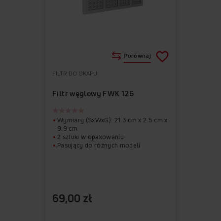
Porównaj
FILTR DO OKAPU
Do
Usuń
ulubionych
z
Filtr węglowy FWK 126
ulubionych
Wymiary (SxWxG): 21.3 cm x 2.5 cm x
9.9 cm
2 sztuki w opakowaniu
Pasujący do różnych modeli
69,00 zł