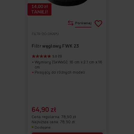
14,00 zł
TANIEJ!
Porównaj
FILTR DO OKAPU
Do
Usuń
ulubionych
z
Filtr węglowy FWK 23
ulubionych
5.0 (1)
Wymiary (SxWxG): 16 cm x 2.1 cm x 16
cm
Pasujący do różnych modeli
64,90 zł
Cena regularna
78,90 zł
Najniższa cena: 78,90 zł
Dostępne