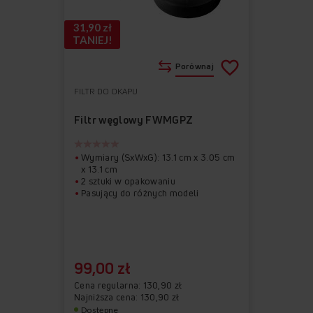
31,90 zł
TANIEJ!
Porównaj
FILTR DO OKAPU
Do
Usuń
ulubionych
z
Filtr węglowy FWMGPZ
ulubionych
Wymiary (SxWxG): 13.1 cm x 3.05 cm
x 13.1 cm
2 sztuki w opakowaniu
Pasujący do różnych modeli
99,00 zł
Cena regularna
130,90 zł
Najniższa cena: 130,90 zł
Dostępne