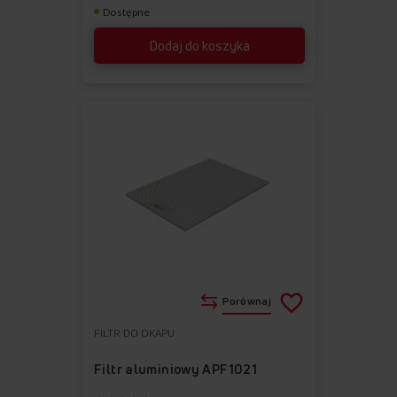
Dostępne
Dodaj do koszyka
Porównaj
FILTR DO OKAPU
Do
Usuń
ulubionych
z
Filtr aluminiowy APF1021
ulubionych