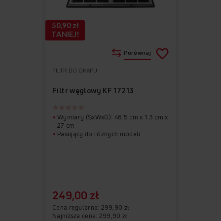
50,90 zł
TANIEJ!
Porównaj
FILTR DO OKAPU
Do
Usuń
ulubionych
z
Filtr węglowy KF 17213
ulubionych
Wymiary (SxWxG): 46.5 cm x 1.3 cm x
27 cm
Pasujący do różnych modeli
249,00 zł
Cena regularna
299,90 zł
Najniższa cena: 299,90 zł