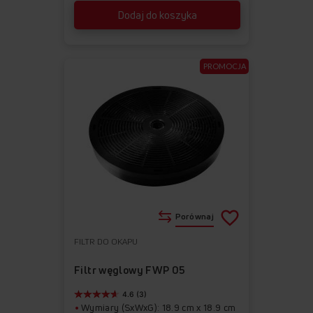
Dodaj do koszyka
PROMOCJA
Porównaj
FILTR DO OKAPU
Do
Usuń
ulubionych
z
Filtr węglowy FWP 05
ulubionych
4.6 (3)
Wymiary (SxWxG): 18.9 cm x 18.9 cm