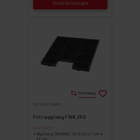
Dodaj do koszyka
Porównaj
FILTR DO OKAPU
Do
Usuń
ulubionych
z
Filtr węglowy FWK 250
ulubionych
Wymiary (SxWxG): 24.5 cm x 1 cm x
22 cm