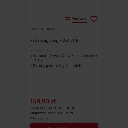
Porównaj
FILTR DO OKAPU
Do
Usuń
ulubionych
z
Filtr węglowy FWK 245
ulubionych
Wymiary (SxWxG): 24.5 cm x 1.6 cm x
17.8 cm
Pasujący do różnych modeli
149,90 zł
Cena regularna
158,90 zł
Najniższa cena: 158,90 zł
Dostępne