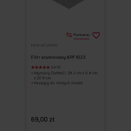
Porównaj
FILTR DO OKAPU
Do
Usuń
ulubionych
z
Filtr aluminiowy APF1023
ulubionych
5.0 (1)
Wymiary (SxWxG): 28.2 cm x 0.8 cm
x 20.8 cm
Pasujący do różnych modeli
69,00 zł