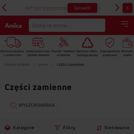
Sprawdź
X
AirFryer w prezencie!
D
STRONA GŁÓWNA
OKAPY
CZĘŚCI ZAMIENNE
Części zamienne
Przejdź
Pr
WYSZUKIWARKA
do
d
produktów
fi
Kategorie
Filtry
Sortowanie