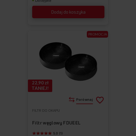
Dostępne
Dodaj do koszyka
PROMOCJA
22,90 zł
TANIEJ!
Porównaj
FILTR DO OKAPU
Do
Usuń
ulubionych
z
Filtr węglowy FDUEEL
ulubionych
5.0 (1)