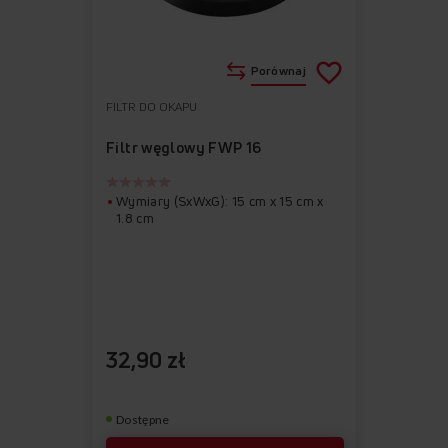
Porównaj
FILTR DO OKAPU
Do
Usuń
ulubionych
z
Filtr węglowy FWP 16
ulubionych
Wymiary (SxWxG): 15 cm x 15 cm x
1.8 cm
32,90 zł
Dostępne