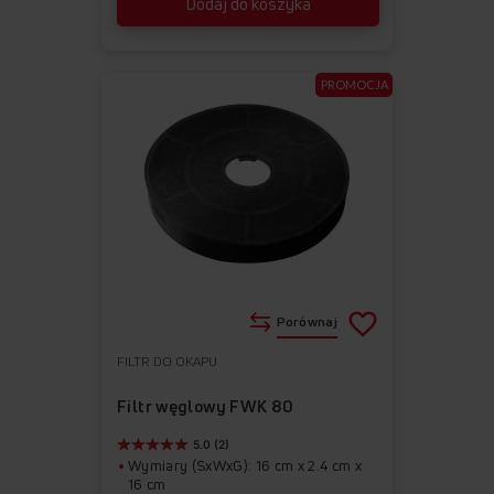
Dodaj do koszyka
PROMOCJA
Porównaj
FILTR DO OKAPU
Do
Usuń
ulubionych
z
Filtr węglowy FWK 80
ulubionych
5.0 (2)
Wymiary (SxWxG): 16 cm x 2.4 cm x
16 cm