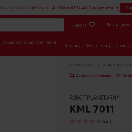
Sp
wkę, wystaw opinię i zgarnij
AirFryer AFM 4011 w prezencie!
Porównywark
Ulubione
Akcesoria i części zamienne
Promocje
Bestsellery
Nowości
STRONA GŁÓWNA
MAŁE AGD KUCHEN
Dodaj do porównania
Do ul
ROBOT PLANETARNY
KML 7011
0.0
(
0
)