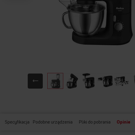
Przejdź
na
początek
galerii
Specyfikacja
Podobne urządzenia
Pliki do pobrania
Opinie