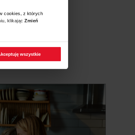
w cookies, z których
iu, klikając
Zmień
 w zakładkę
Polityka
kceptuję wszystkie