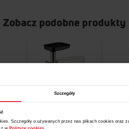
Zobacz podobne produkty
Szczegóły
Dodaj
Porównaj
ść
do
ROBOT PLANETARNY
Do
okies. Szczegóły o używanych przez nas plikach cookies oraz 
listy
ulubionych
KML 4011
sz w
Polityce cookies
.