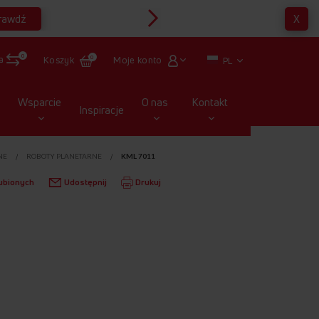
rawdź
X
Multirabaty
0
a
Moje konto
Koszyk
0
PL
Wsparcie
O nas
Kontakt
Inspiracje
NE
ROBOTY PLANETARNE
KML 7011
ubionych
Udostępnij
Drukuj