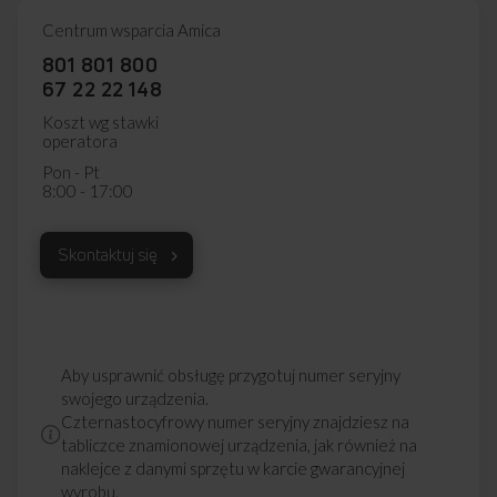
Centrum wsparcia Amica
801 801 800
67 22 22 148
Koszt wg stawki
operatora
Pon - Pt
8:00 - 17:00
Skontaktuj się
Aby usprawnić obsługę przygotuj numer seryjny
swojego urządzenia.
Czternastocyfrowy numer seryjny znajdziesz na
tabliczce znamionowej urządzenia, jak również na
naklejce z danymi sprzętu w karcie gwarancyjnej
wyrobu.