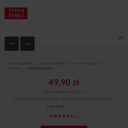
19,10 zł
TANIEJ!
1/5
Przejdź
na
STRONA GŁÓWNA
CZĘŚCI ZAMIENNE
PŁYTY GRZEWCZE
początek
RUSZTY
RUSZT AO6-02-1
galerii
49,90 zł
Cena regularna
69,00 zł
Najniższa cena z ostatnich 30 dni przed obniżką: 69,00 zł
Dostępne
8516177
5.0
(
1
)