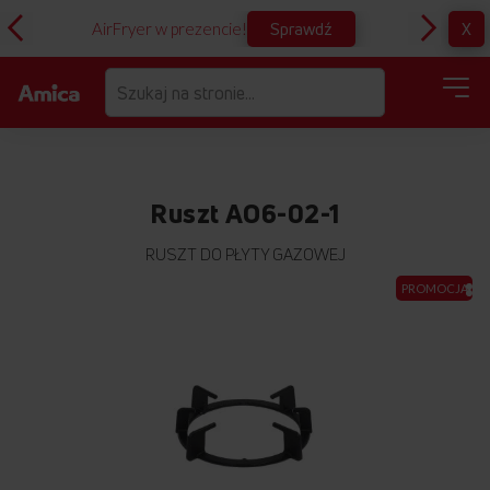
Sprawdź
X
AirFryer w prezencie!
D
Ruszt AO6-02-1
RUSZT DO PŁYTY GAZOWEJ
Przejdź
PROMOCJA
na
koniec
galerii