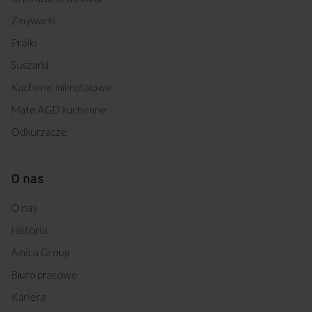
Zmywarki
Pralki
Suszarki
Kuchenki mikrofalowe
Małe AGD kuchenne
Odkurzacze
O nas
O nas
Historia
Amica Group
Biuro prasowe
Kariera