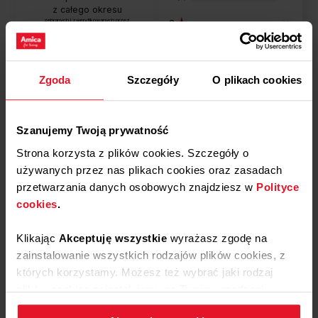
z całego okresu
zebranych i zweryfikowanych przez
2
0%
1
0%
Zgoda
Szczegóły
O plikach cookies
Podziel się
swoją opinią o
Ruszt AO6-02-1
Szanujemy Twoją prywatność
Dodaj opinię
Strona korzysta z plików cookies. Szczegóły o
używanych przez nas plikach cookies oraz zasadach
przetwarzania danych osobowych znajdziesz w
Polityce
cookies
.
Jak zbieramy opinie?
Opinie klientów
Klikając
Akceptuję wszystkie
wyrażasz zgodę na
zainstalowanie wszystkich rodzajów plików cookies, z
których korzystamy. Możesz też wybrać jaki rodzaj
Wyczyść
Szukaj
plików cookies zainstalujemy na Twoim urządzeniu,
klikając
Zmień ustawienia.