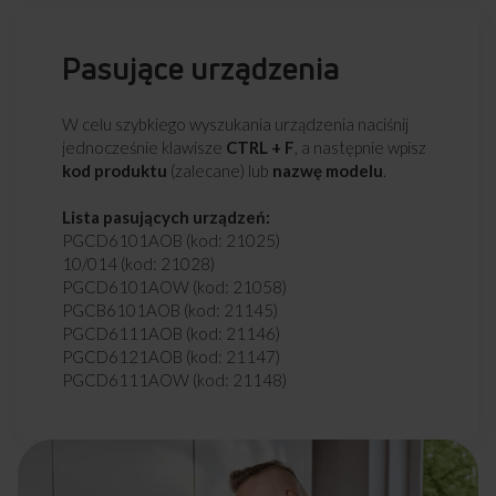
Pasujące urządzenia
W celu szybkiego wyszukania urządzenia naciśnij
jednocześnie klawisze
CTRL + F
, a następnie wpisz
kod produktu
(zalecane) lub
nazwę modelu
.
Lista pasujących urządzeń:
PGCD6101AOB (kod: 21025)
10/014 (kod: 21028)
PGCD6101AOW (kod: 21058)
PGCB6101AOB (kod: 21145)
PGCD6111AOB (kod: 21146)
PGCD6121AOB (kod: 21147)
PGCD6111AOW (kod: 21148)
PGCA6111AoFTB (kod: 21466)