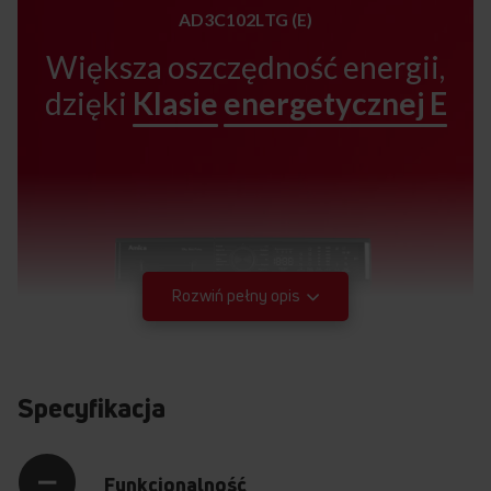
AD3C102LTG (E)
Większa oszczędność energii,
dzięki
Klasie
energetycznej E
Rozwiń pełny opis
Specyfikacja
Funkcjonalność