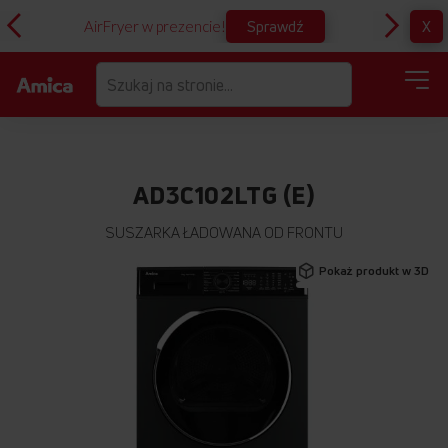
Sprawdź
X
AirFryer w prezencie!
D
AD3C102LTG (E)
SUSZARKA ŁADOWANA OD FRONTU
Przejdź
Pokaż produkt w 3D
na
koniec
galerii