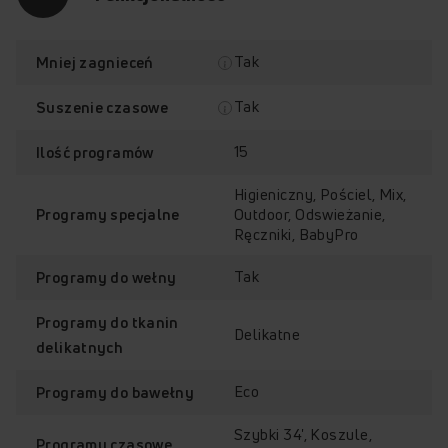
Tak
Mniej zagnieceń
Tak
Suszenie czasowe
15
Ilość programów
Higieniczny, Pościel, Mix,
Outdoor, Odswieżanie,
Programy specjalne
Ręczniki, BabyPro
Klasa energetyczna E
Wyświetlacz LED
Tak
Programy do wełny
Programy do tkanin
Delikatne
delikatnych
Eco
Programy do bawełny
EcoBar
HeatPump
Szybki 34', Koszule,
Programy czasowe