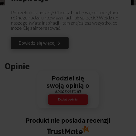
o środowisko
Pobierz
Instrukcja obsługi
Potrzebujesz porady? Chcesz trochę więcej poczytać o
różnego rodzaju rozwiązaniach lub sprzęcie? Wejdź do
Zastanawiasz się, ile suszarka zużywa prądu? Teraz dzięki
naszego świata inspiracji - tam znajdziesz wszystko, co
czytelnej informacji na panelu możesz dobrać parametry
może Cię zainteresować!
suszenia do swoich preferencji. Czytelny wskaźnik
poinformuje cię o przybliżonym zużyciu energii w danym
Dowiedz się więcej
programie i przy użyciu konkretnej funkcji. Pełna wiedza =
optymalny wybór i oszczędność!
Opinie
Podziel się
swoją opinią o
AD3C102LTG (E)
Dodaj opinię
Produkt nie posiada recenzji