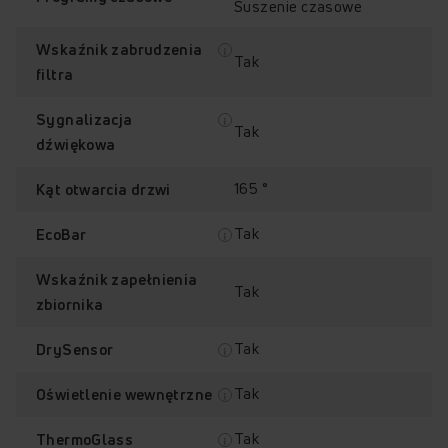
Suszenie czasowe
Wskaźnik zabrudzenia
Tak
filtra
Sprawdź, jak działa suszarka
Sygnalizacja
Amica AD3C102LTG (E)
Tak
dźwiękowa
Przytrzymaj palec na punkcie z plusem, aby odkryć jego
zawartość.
165 °
Kąt otwarcia drzwi
Tak
EcoBar
+
+
+
+
Poznaj najważniejsze funkcje suszarki
Wskaźnik zapełnienia
Tak
AD3C102LTG (E)
zbiornika
ChildLock
Mniej zagnieceń
DrySensor
AmiFilter 3.0
Tak
DrySensor
Tak
Oświetlenie wewnętrzne
Tak
ThermoGlass