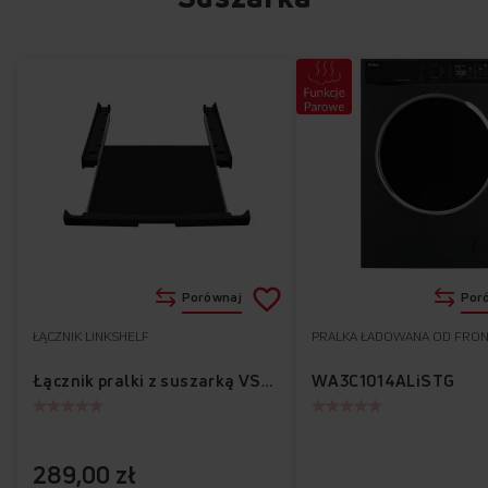
Dodaj
Porównaj
Por
do
ŁĄCZNIK LINKSHELF
PRALKA ŁADOWANA OD FRO
Do
listy
ulubionych
WA3C1014ALiSTG
Łącznik pralki z suszarką VSK03B
życzeń
289,00 zł