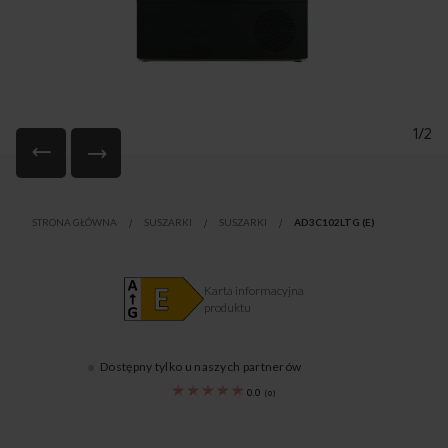
1/2
Przejdź
na
STRONA GŁÓWNA
SUSZARKI
SUSZARKI
AD3C102LTG (E)
początek
galerii
Karta informacyjna
produktu
Dostępny tylko u naszych partnerów
1195291
0.0
(
0
)