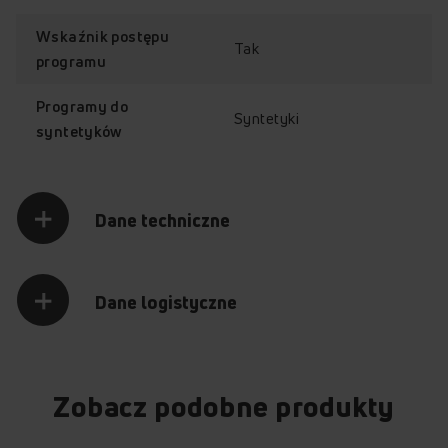
Wskaźnik postępu
Tak
programu
Programy do
Syntetyki
syntetyków
Dane techniczne
Dane logistyczne
KLASA ENERGETYCZNA E
Oszczędność energii
Zobacz podobne produkty
Z suszarką w klasie E zyskujesz przyjazny portfelowi sprzęt,
z którym możesz pozwolić sobie na ekonomiczne suszenie!