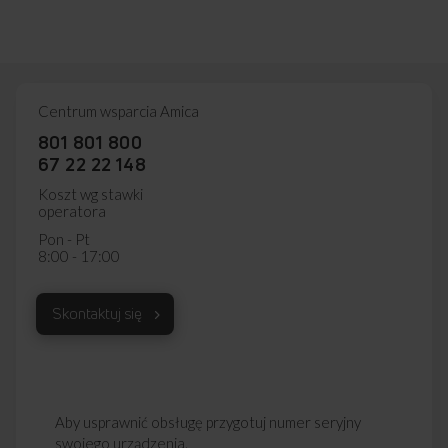
Centrum wsparcia Amica
801 801 800
67 22 22 148
Koszt wg stawki
operatora
Pon - Pt
8:00 - 17:00
HEATPUMP
Niskie zużycie energii oraz
Skontaktuj się
bezpieczeństwo suszonej odzieży
Chcesz płacić mniejsze rachunki? Wybierz suszarkę
z HeatPump! System pompy ciepła pozwala na lepszą
efektywność przy niższej temperaturze suszenia. A niższa
Aby usprawnić obsługę przygotuj numer seryjny
temperatura to niższe koszty energii – z HeatPump aż 4-
swojego urządzenia.