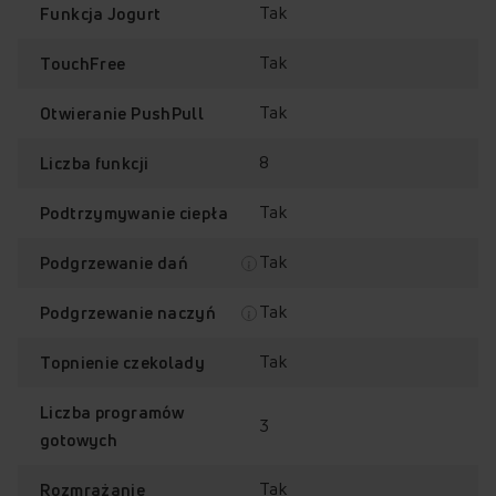
Tak
Funkcja Jogurt
Tak
TouchFree
Tak
Otwieranie PushPull
8
Liczba funkcji
Tak
Podtrzymywanie ciepła
Tak
Podgrzewanie dań
Tak
Podgrzewanie naczyń
Tak
Topnienie czekolady
Liczba programów
3
gotowych
Tak
Rozmrażanie