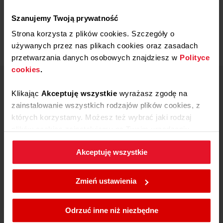
Produkt nie posiada recenzji
Szanujemy Twoją prywatność
Strona korzysta z plików cookies. Szczegóły o
używanych przez nas plikach cookies oraz zasadach
przetwarzania danych osobowych znajdziesz w
Polityce
cookies
.
Centrum wsparcia Amica
Klikając
Akceptuję wszystkie
wyrażasz zgodę na
801 801 800
zainstalowanie wszystkich rodzajów plików cookies, z
67 22 22 148
których korzystamy. Możesz też wybrać jaki rodzaj
plików cookies zainstalujemy na Twoim urządzeniu,
Koszt wg stawki
operatora
klikając
Zmień ustawienia.
Akceptuję wszystkie
Pon - Pt
8:00 - 17:00
W każdej chwili możesz zmienić wybrane przez Ciebie
ustawienia plików cookies wchodząc w zakładkę
Zmień ustawienia
Polityka cookies
.
Skontaktuj się
Odrzuć inne niż niezbędne