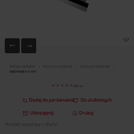
1/7
Przejdź
na
STRONA GŁÓWNA
SZUFLADY GRZEJNE
SZUFLADY GRZEJNE
początek
AWDM68I X-TYPE
galerii
0.0
(
0
)
Dodaj do porównania
Do ulubionych
Udostępnij
Drukuj
Produkt wycofany z oferty.