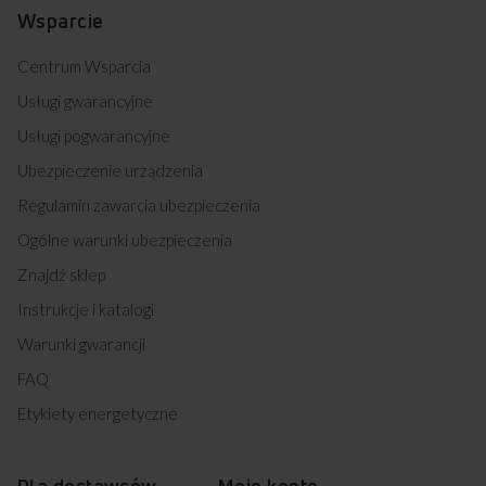
Wsparcie
Centrum Wsparcia
Usługi gwarancyjne
Usługi pogwarancyjne
Ubezpieczenie urządzenia
Regulamin zawarcia ubezpieczenia
Ogólne warunki ubezpieczenia
Znajdź sklep
Instrukcje i katalogi
Warunki gwarancji
FAQ
Etykiety energetyczne
Dla dostawców
Moje konto