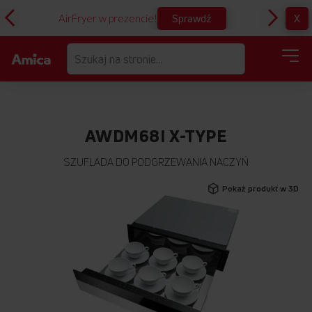
Sprawdź
X
AirFryer w prezencie!
D
AWDM68I X-TYPE
SZUFLADA DO PODGRZEWANIA NACZYŃ
Przejdź
Pokaż produkt w 3D
na
koniec
galerii