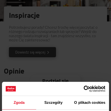
Inspiracje
Potrzebujesz porady? Chcesz trochę więcej poczytać o
różnego rodzaju rozwiązaniach lub sprzęcie? Wejdź do
naszego świata inspiracji - tam znajdziesz wszystko, co
może Cię zainteresować!
Dowiedz się więcej
Opinie
Podziel się
swoją opinią o
AWDM68I X-TYPE
Dodaj opinię
Zgoda
Szczegóły
O plikach cookies