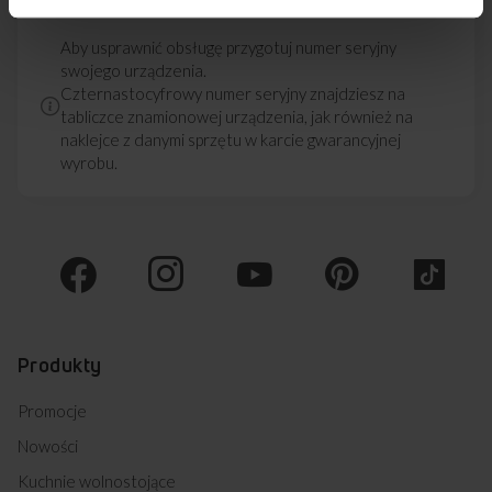
Aby usprawnić obsługę przygotuj numer seryjny
swojego urządzenia.
Czternastocyfrowy numer seryjny znajdziesz na
tabliczce znamionowej urządzenia, jak również na
naklejce z danymi sprzętu w karcie gwarancyjnej
wyrobu.
Produkty
Promocje
Nowości
Kuchnie wolnostojące