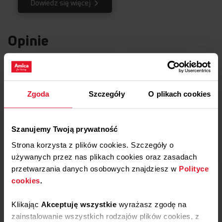
Dowiedz się więcej
Opinie
Zimny front 35°C
5
0%
4
100%
4.0
Zgoda
Szczegóły
O plikach cookies
3
1
opinii klientów
0%
Temperatura frontu nie
z całego okresu
przekracza 35 ⁰C.
zebranych i zweryfikowanych przez
2
0%
Szanujemy Twoją prywatność
1
Strona korzysta z plików cookies. Szczegóły o
0%
używanych przez nas plikach cookies oraz zasadach
przetwarzania danych osobowych znajdziesz w
Polityce
Podziel się
cookies
.
swoją opinią o
Maksymalne
AWDM6W X-TYPE
Klikając
Akceptuję wszystkie
wyrażasz zgodę na
obciążenie - 25 kg
Dodaj opinię
zainstalowanie wszystkich rodzajów plików cookies, z