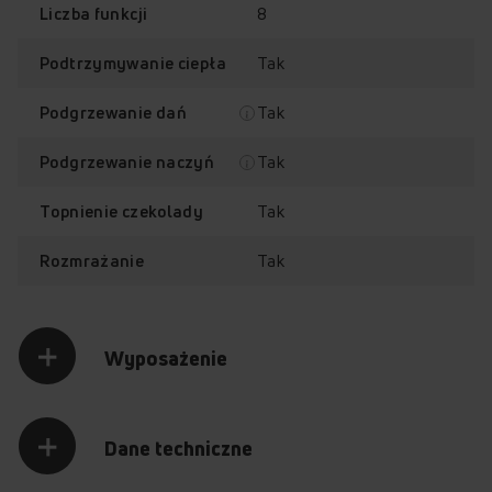
8
Liczba funkcji
Jak najłatwiej podgrzać potrawę? Oczywiście w
szufladzie! Podgrzewaj i dopiekaj dania ze specjalnym
Tak
Podtrzymywanie ciepła
programem! Twoje potrawy zachowają wtedy soczystość
i prawdziwą głębię smaku. Prosto i wygodnie!
Tak
Podgrzewanie dań
Tak
Podgrzewanie naczyń
Tak
Topnienie czekolady
Tak
Rozmrażanie
Wyposażenie
Otwieranie PushPull
Dane techniczne