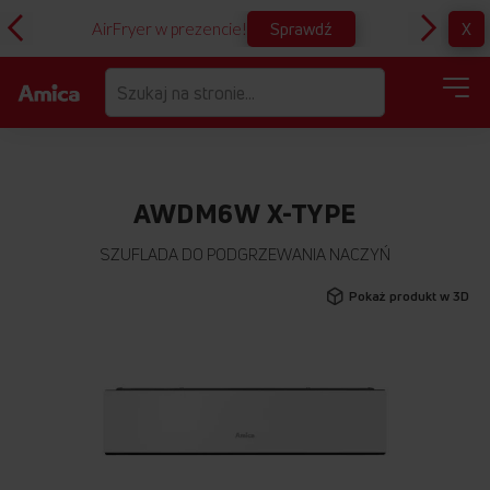
Sprawdź
X
AirFryer w prezencie!
D
AWDM6W X-TYPE
SZUFLADA DO PODGRZEWANIA NACZYŃ
Przejdź
Pokaż produkt w 3D
na
koniec
galerii