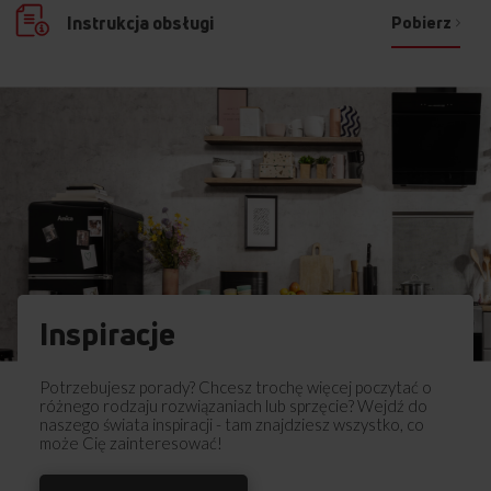
Pobierz
Instrukcja obsługi
Dedykowane programy
W szufladzie grzejnej możesz nie tylko
podgrzewać naczynia, utrzymywać
temperaturę potraw, ale i przygotowywać
rozmaite dania! Wystarczy, że wybierzesz
odpowiedni program, np. do roztopienia
czekolady czy nawet do przygotowywania
Inspiracje
domowego, naturalnego jogurtu bez
zagęszczaczy i stabilizatorów. To szuflada
pełna codziennych możliwości!
Potrzebujesz porady? Chcesz trochę więcej poczytać o
różnego rodzaju rozwiązaniach lub sprzęcie? Wejdź do
naszego świata inspiracji - tam znajdziesz wszystko, co
może Cię zainteresować!