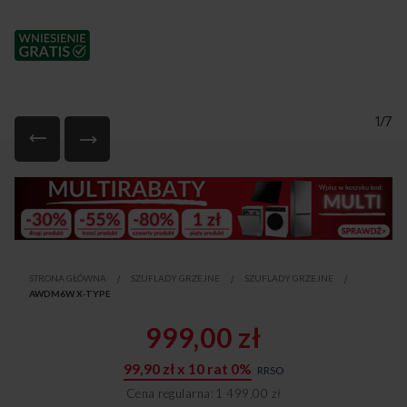
1/7
Przejdź
na
początek
galerii
STRONA GŁÓWNA
SZUFLADY GRZEJNE
SZUFLADY GRZEJNE
AWDM6W X-TYPE
999,00 zł
99,90 zł x 10 rat 0%
RRSO
Cena regularna
1 499,00 zł