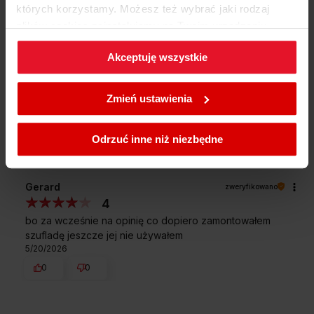
których korzystamy. Możesz też wybrać jaki rodzaj
plików cookies zainstalujemy na Twoim urządzeniu,
Urządzenie jest nie tylko
klikając
Zmień ustawienia.
Jak zbieramy opinie?
pojemne, ale i bardzo
Akceptuję wszystkie
wytrzymałe - maksymalny
Opinie klientów
W każdej chwili możesz zmienić wybrane przez Ciebie
załadunek to nawet 25 kg.
ustawienia plików cookies wchodząc w zakładkę
Zmień ustawienia
Wyczyść
Szukaj
Polityka cookies
.
Odrzuć inne niż niezbędne
Gerard
zweryfikowano
4
bo za wcześnie na opinię co dopiero zamontowałem
szufladę jeszcze jej nie używałem
5/20/2026
0
0