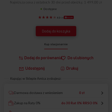
Najniższa cena z ostatnich 30 dni przed obniżką: 1 499,00 zł
Dostępne
1103177
Bestseller
4.0
(
1
)
Dodaj do koszyka
Kup stacjonarnie
Dodaj do porównania
Do ulubionych
Udostępnij
Drukuj
Kupując w Sklepie Amica zyskujesz:
Darmowa dostawa z wniesieniem
0 zł
Zakup na Raty 0%
do 30 Rat 0% RRSO 0%