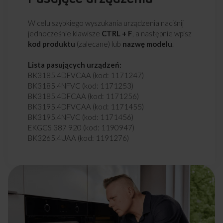
W celu szybkiego wyszukania urządzenia naciśnij
jednocześnie klawisze
CTRL + F
, a następnie wpisz
kod produktu
(zalecane) lub
nazwę modelu
.
Lista pasujących urządzeń:
BK3185.4DFVCAA (kod: 1171247)
BK3185.4NFVC (kod: 1171253)
BK3185.4DFCAA (kod: 1171256)
BK3195.4DFVCAA (kod: 1171455)
BK3195.4NFVC (kod: 1171456)
EKGCS 387 920 (kod: 1190947)
BK3265.4UAA (kod: 1191276)
BK3265.4U (kod: 1191277)
BK3205.8(E) STUDIO (kod: 1194366)
EKGCS 387 921 (kod: 1195059)
BK3205.8i(E)STUDIO (kod: 1195245)
BK3265.4UiAA (kod: 1195246)