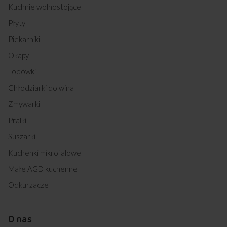
Kuchnie wolnostojące
Płyty
Piekarniki
Okapy
Lodówki
Chłodziarki do wina
Zmywarki
Pralki
Suszarki
Kuchenki mikrofalowe
Małe AGD kuchenne
Odkurzacze
O nas