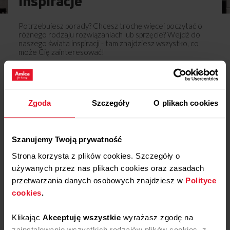
Inspiracje
Potrzebujesz porady? Chcesz trochę więcej poczytać o
różnego rodzaju rozwiązaniach lub sprzęcie? Wejdź do
naszego świata inspiracji - tam znajdziesz wszystko, co
może Cię zainteresować!
Dowiedz się więcej
Zgoda
Szczegóły
O plikach cookies
Opinie
Podziel się
Szanujemy Twoją prywatność
swoją opinią o
Strona korzysta z plików cookies. Szczegóły o
Szuflada środkowa
zamrażarki APR1027
używanych przez nas plikach cookies oraz zasadach
przetwarzania danych osobowych znajdziesz w
Polityce
Dodaj opinię
cookies
.
Produkt nie posiada recenzji
Klikając
Akceptuję wszystkie
wyrażasz zgodę na
zainstalowanie wszystkich rodzajów plików cookies, z