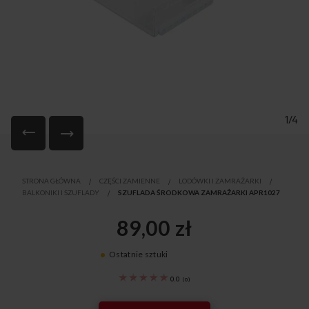
1/4
Przejdź
na
STRONA GŁÓWNA
CZĘŚCI ZAMIENNE
LODÓWKI I ZAMRAŻARKI
początek
BALKONIKI I SZUFLADY
SZUFLADA ŚRODKOWA ZAMRAŻARKI APR1027
galerii
89,00 zł
Ostatnie sztuki
1039854
0.0
(
0
)