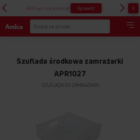
Sprawdź
X
AirFryer w prezencie!
D
Szuflada środkowa zamrażarki
APR1027
SZUFLADA DO ZAMRAŻARKI
Przejdź
na
koniec
galerii