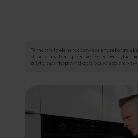
Termopara to element odpowiedzialny za kontrolę bez
chroniąc urządzenie przed niebezpiecznymi sytuacjam
zużytej bądź niesprawnej części pozwala szybko przy