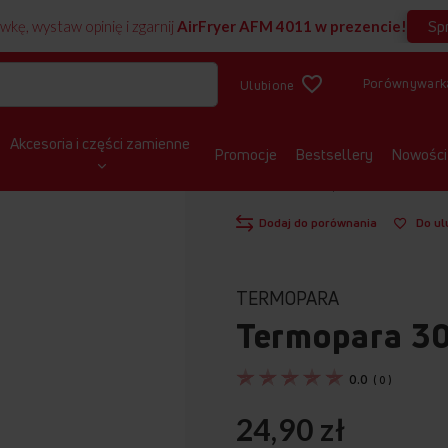
Sp
wkę, wystaw opinię i zgarnij
AirFryer AFM 4011 w prezencie!
Porównywark
Ulubione
Akcesoria i części zamienne
Promocje
Bestsellery
Nowości
STRONA GŁÓWNA
KUCHNIE WOLNOST
Dodaj do porównania
Do ul
TERMOPARA
Termopara 
0.0
(
0
)
24,90 zł