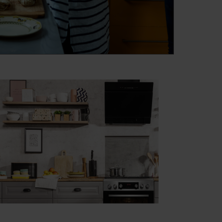
AQ(XX) (kod: 54049)
XL) (kod: 54713)
X) (kod: 54714)
NQ(XX) (kod: 54745)
XXL) (kod: 54840)
AQ(XXL) (kod: 54841)
(W) (kod: 54872)
XX) (kod: 54873)
NQ(W) (kod: 55279)
NQ(XX) (kod: 55280)
Q(XX) (kod: 55335)
Q(W) (kod: 55365)
(XX) (kod: 55366)
NAQ(XX) (kod: 55367)
XX) (kod: 55368)
X) (kod: 55375)
(BM) (kod: 55455)
CI) (kod: 55456)
NAQ(XX) (kod: 55457)
(XXL) (kod: 55572)
XXL) (kod: 55573)
DAQ(XXL) (kod: 55574)