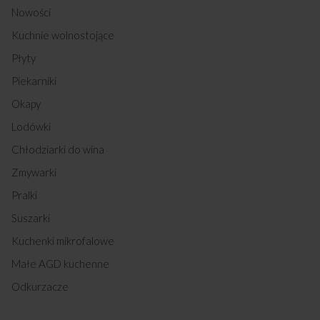
Nowości
Kuchnie wolnostojące
Płyty
Piekarniki
Okapy
Lodówki
Chłodziarki do wina
Zmywarki
Pralki
Suszarki
Kuchenki mikrofalowe
Małe AGD kuchenne
Odkurzacze