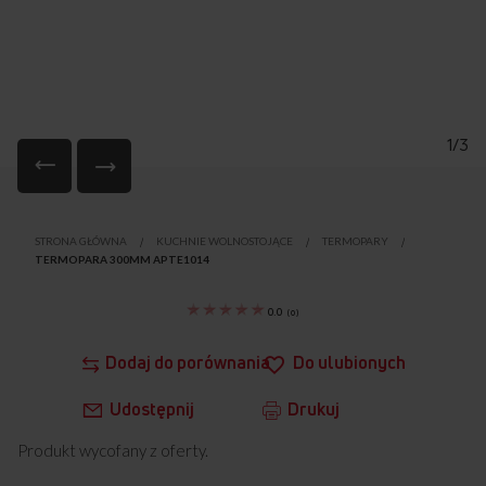
1/3
Przejdź
na
STRONA GŁÓWNA
KUCHNIE WOLNOSTOJĄCE
TERMOPARY
początek
TERMOPARA 300MM APTE1014
galerii
0.0
(
0
)
Dodaj do porównania
Do ulubionych
Udostępnij
Drukuj
Produkt wycofany z oferty.