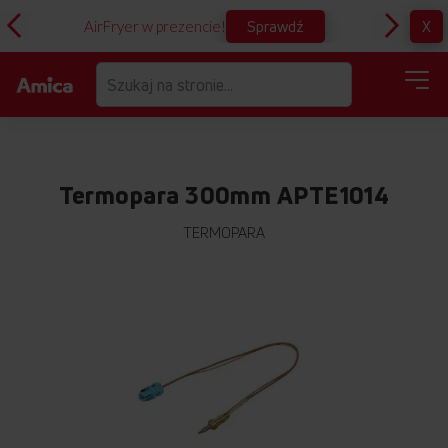
Sprawdź
X
AirFryer w prezencie!
D
Termopara 300mm APTE1014
TERMOPARA
Przejdź
na
koniec
galerii