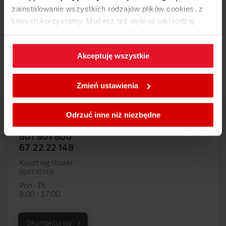
Dodaj opinię
zainstalowanie wszystkich rodzajów plików cookies, z
których korzystamy. Możesz też wybrać jaki rodzaj
plików cookies zainstalujemy na Twoim urządzeniu,
Produkt nie posiada recenzji
klikając
Zmień ustawienia.
Akceptuję wszystkie
W każdej chwili możesz zmienić wybrane przez Ciebie
ustawienia plików cookies wchodząc w zakładkę
Zmień ustawienia
Polityka cookies
.
Odrzuć inne niż niezbędne
Centrum wsparcia Amica
801 801 800
67 22 22 148
Koszt wg stawki
operatora
Pon - Pt
8:00 - 17:00
Skontaktuj się