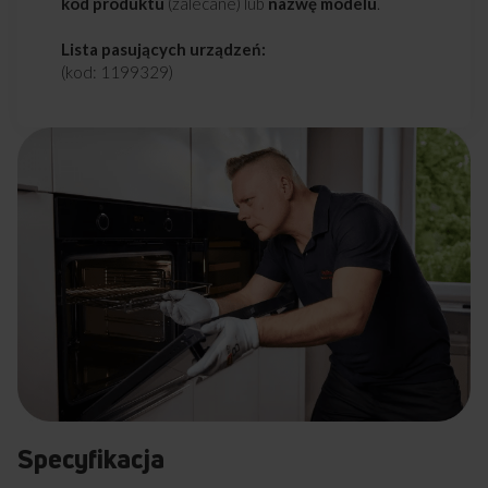
kod produktu
(zalecane) lub
nazwę modelu
.
Lista pasujących urządzeń:
(kod: 1199329)
Specyfikacja