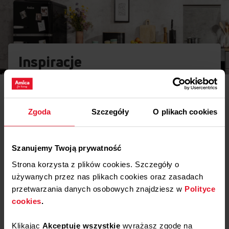
Inspiracje
Potrzebujesz porady? Chcesz trochę więcej poczytać o
różnego rodzaju rozwiązaniach lub sprzęcie? Wejdź do
naszego świata inspiracji - tam znajdziesz wszystko, co
Zgoda
Szczegóły
O plikach cookies
może Cię zainteresować!
Dowiedz się więcej
Szanujemy Twoją prywatność
Strona korzysta z plików cookies. Szczegóły o
Opinie
używanych przez nas plikach cookies oraz zasadach
przetwarzania danych osobowych znajdziesz w
Polityce
Podziel się
cookies
.
swoją opinią o
Termopara 300mm APTE1014
Klikając
Akceptuję wszystkie
wyrażasz zgodę na